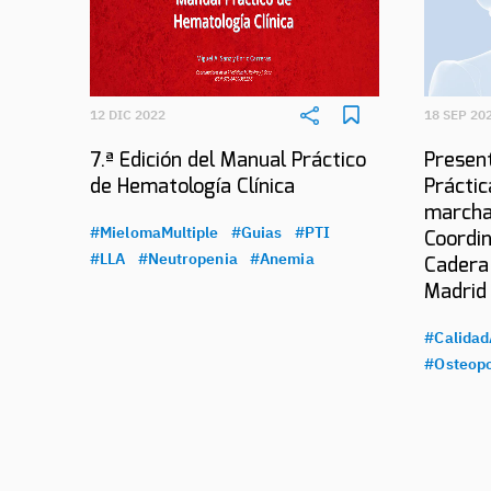
12 DIC 2022
18 SEP 20
7.ª Edición del Manual Práctico
Present
de Hematología Clínica
Práctic
marcha
#MielomaMultiple
#Guias
#PTI
Coordin
#LLA
#Neutropenia
#Anemia
Cadera
Madrid
#Calidad
#Osteopo