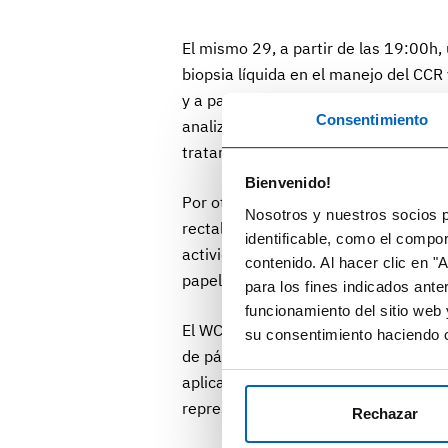
El mismo 29, a partir de las 19:00h,
biopsia líquida en el manejo del CCR
y a partir de la misma hora, se cele
Consentimiento
analizará el aumento de la incidenci
tratamiento de la enfermedad metast
Bienvenido!
Por otra parte, el 1 de julio a las 1
Nosotros y nuestros socios p
rectal que incluye la discusión sobre
identificable, como el compo
actividad dedicada a los mecanismos
contenido. Al hacer clic en "
papel del microbioma intestinal en e
para los fines indicados ante
funcionamiento del sitio web 
El WCGIC 2022 también incluye sesio
su consentimiento haciendo c
de páncreas y carcinoma hepatocelula
aplicación de la inteligencia artifici
representa el manejo de los tumores 
Rechazar