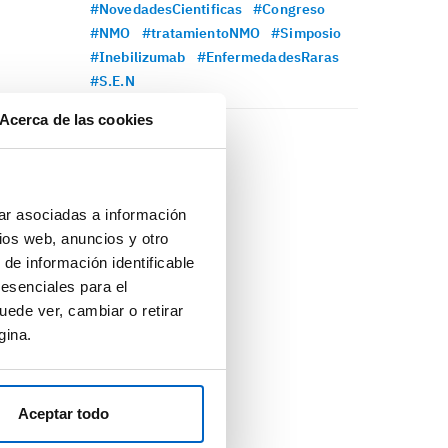
#NovedadesCientificas
#Congreso
#NMO
#tratamientoNMO
#Simposio
#Inebilizumab
#EnfermedadesRaras
#S.E.N
Acerca de las cookies
ar asociadas a información
ios web, anuncios y otro
 de información identificable
 esenciales para el
uede ver, cambiar o retirar
gina.
Aceptar todo