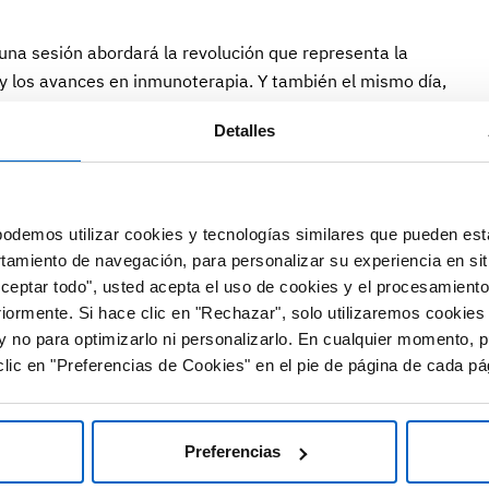
 una sesión abordará la revolución que representa la
 y los avances en inmunoterapia. Y también el mismo día,
brará el 18th ESO Colorectal Cancer Observatory, que
Detalles
a de CCR en adultos jóvenes, los avances en el
ásica y las novedades en cirugía, entre otros aspectos.
0:50h arranca una sesión específica dedicada al cáncer
odemos utilizar cookies y tecnologías similares que pueden est
 casos clínicos. El mismo día, a partir de las 17:00h, una
rtamiento de navegación, para personalizar su experiencia en sit
 inmunitarios y la inmunoterapia profundizará en el
Aceptar todo", usted acepta el uso de cookies y el procesamiento
l CCR.
riormente. Si hace clic en "Rechazar", solo utilizaremos cookies
y no para optimizarlo ni personalizarlo. En cualquier momento, p
nes de interés sobre cáncer esofágico y gástrico, cáncer
lic en "Preferencias de Cookies" en el pie de página de cada pá
r, entre otros. Así mismo, el congreso debatirá sobre la
al en la oncología gastrointestinal, y abordará los retos que
del tracto gastrointestinal en pacientes ancianos.
Preferencias