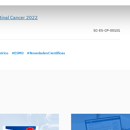
tinal Cancer 2022
SC-ES-CP-00101
trico
#ESMO
#NovedadesCientificas