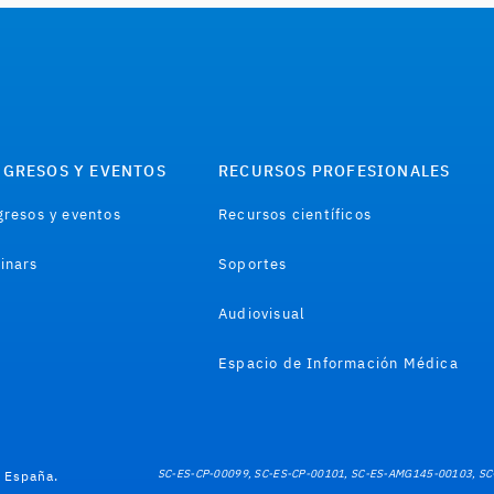
GRESOS Y EVENTOS
RECURSOS PROFESIONALES
resos y eventos
Recursos científicos
inars
Soportes
Audiovisual
Espacio de Información Médica
SC-ES-CP-00099, SC-ES-CP-00101, SC-ES-AMG145-00103, SC
e España.