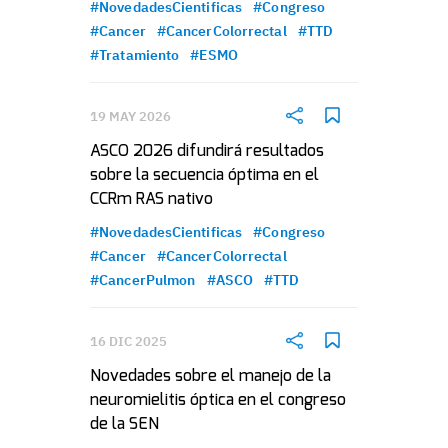
#NovedadesCientificas
#Congreso
#Cancer
#CancerColorrectal
#TTD
#Tratamiento
#ESMO
19 MAY 2026
ASCO 2026 difundirá resultados
sobre la secuencia óptima en el
CCRm RAS nativo
#NovedadesCientificas
#Congreso
#Cancer
#CancerColorrectal
#CancerPulmon
#ASCO
#TTD
16 DIC 2025
Novedades sobre el manejo de la
neuromielitis óptica en el congreso
de la SEN