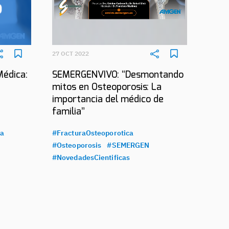
27 OCT 2022
Médica:
SEMERGENVIVO: “Desmontando
mitos en Osteoporosis: La
importancia del médico de
familia”
ca
#FracturaOsteoporotica
#Osteoporosis
#SEMERGEN
#NovedadesCientificas