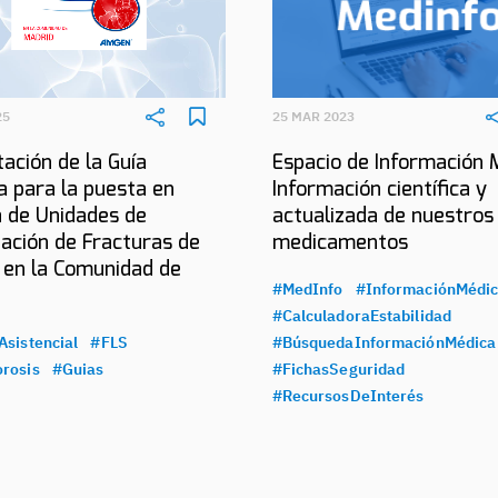
25
25 MAR 2023
ación de la Guía
Espacio de Información 
a para la puesta en
Información científica y
 de Unidades de
actualizada de nuestros
ación de Fracturas de
medicamentos
 en la Comunidad de
#MedInfo
#InformaciónMédi
#CalculadoraEstabilidad
Asistencial
#FLS
#BúsquedaInformaciónMédica
rosis
#Guias
#FichasSeguridad
#RecursosDeInterés