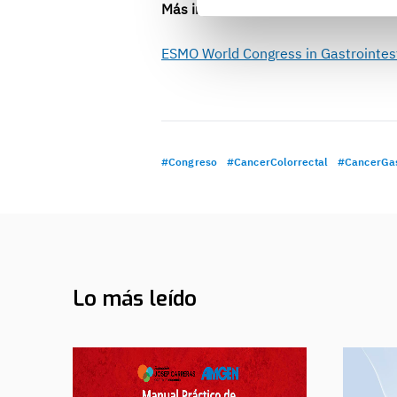
Más información e inscripciones:
ESMO World Congress in Gastrointes
#Congreso
#CancerColorrectal
#CancerGas
Lo más leído