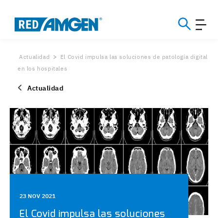
Actualidad
El Covid impulsa las soluciones de patología digital
en los hospitales
Actualidad
23 NOV 2021
El Covid impulsa las soluciones