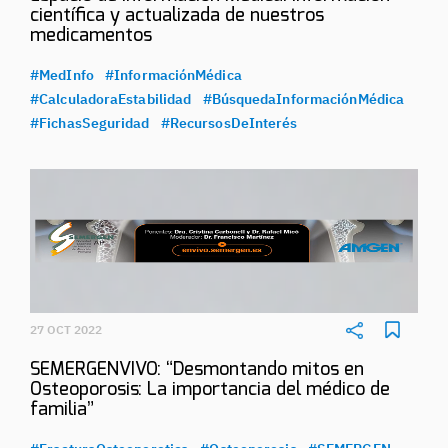
científica y actualizada de nuestros
medicamentos
#MedInfo
#InformaciónMédica
#CalculadoraEstabilidad
#BúsquedaInformaciónMédica
#FichasSeguridad
#RecursosDeInterés
27 OCT 2022
SEMERGENVIVO: “Desmontando mitos en
Osteoporosis: La importancia del médico de
familia”