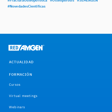
#FracturaOsteoporotica
#Osteoporosis
#SEMERGEN
#NovedadesCientificas
ACTUALIDAD
FORMACIÓN
Cursos
Virtual meetings
Webinars