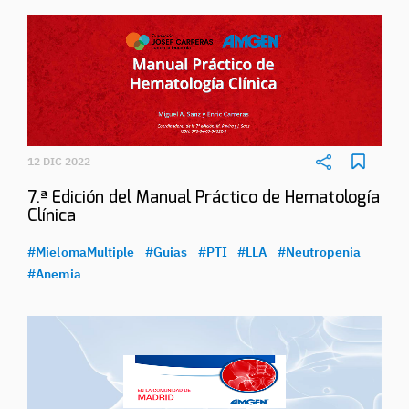
12 DIC 2022
7.ª Edición del Manual Práctico de Hematología
Clínica
#MielomaMultiple
#Guias
#PTI
#LLA
#Neutropenia
#Anemia