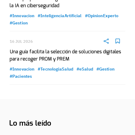
la IA en ciberseguridad
#Innovacion
#InteligenciaArtificial
#OpinionExperto
#Gestion
16 JUL 2026
Una guía facilita la selección de soluciones digitales
para recoger PROM y PREM
#Innovacion
#TecnologiaSalud
#eSalud
#Gestion
#Pacientes
Lo más leído