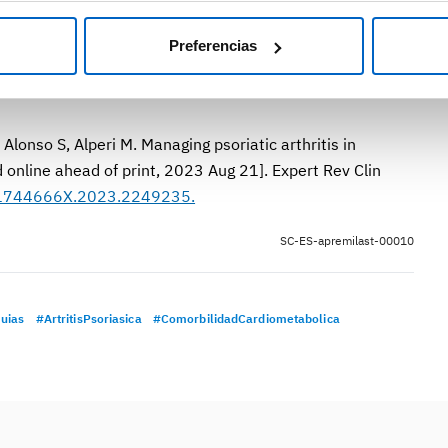
zada y un manejo multidisciplinar para optimizar la
con APs.
Preferencias
Alonso S, Alperi M. Managing psoriatic arthritis in
ed online ahead of print, 2023 Aug 21]. Expert Rev Clin
/1744666X.2023.2249235.
SC-ES-apremilast-00010
uias
#ArtritisPsoriasica
#ComorbilidadCardiometabolica