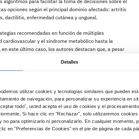
algoritmos para facilitar la toma de decisiones sobre el
tas opciones según el principal dominio afectado: artritis
is, dactilitis, enfermedad cutánea y ungueal.
rategias recomendadas en función de múltiples
 cardiovascular y el síndrome metabólico hasta la
 en este último caso, los autores destacan que, a pesar
s y neoplasias son limitados, apremilast podría ser una
Detalles
ón limitada sobre el sistema inmunitario.
aconseja en pacientes con APs y comorbilidad
atotoxicidad. En general, el trabajo recoge que, a pesar
odemos utilizar cookies y tecnologías similares que pueden est
ecrosis tumoral (TNF, por las siglas en inglés) son la
rtamiento de navegación, para personalizar su experiencia en sit
gico de la APs, los nuevos fármacos modificadores de la
Aceptar todo", usted acepta el uso de cookies y el procesamiento
ticos dirigidos también pueden ser útiles para tratar los
riormente. Si hace clic en "Rechazar", solo utilizaremos cookies
la enfermedad.
y no para optimizarlo ni personalizarlo. En cualquier momento, p
lic en "Preferencias de Cookies" en el pie de página de cada pá
tas españoles destacan la importancia de adoptar una