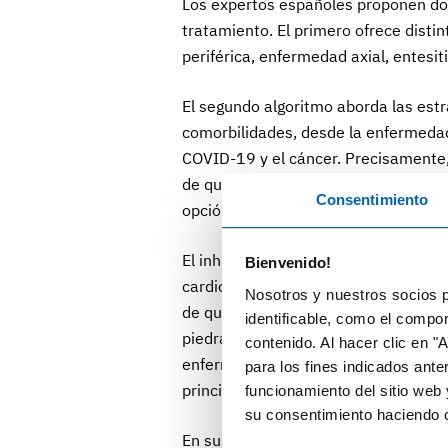
Los expertos españoles proponen dos 
tratamiento. El primero ofrece distin
periférica, enfermedad axial, entesit
El segundo algoritmo aborda las est
comorbilidades, desde la enfermedad
COVID-19 y el cáncer. Precisamente,
de que los datos en pacientes con AP
Consentimiento
opción a tener en cuenta por su acci
El inhibidor de la PDE4 también se 
Bienvenido!
cardiometabólica o con riesgo de hep
Nosotros y nuestros socios p
de que los inhibidores del factor de n
identificable, como el compo
piedra angular del tratamiento bioló
contenido. Al hacer clic en "
enfermedad (FAME) biológicos y sinté
para los fines indicados ante
principales dominios afectados por 
funcionamiento del sitio web 
su consentimiento haciendo c
En sus conclusiones, los especialis