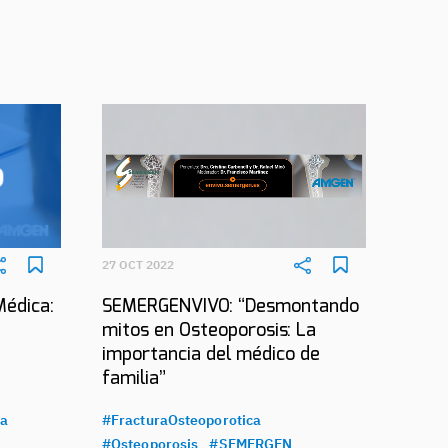
27 OCT 2022
Médica:
SEMERGENVIVO: “Desmontando
mitos en Osteoporosis: La
importancia del médico de
familia”
ca
#FracturaOsteoporotica
#Osteoporosis
#SEMERGEN