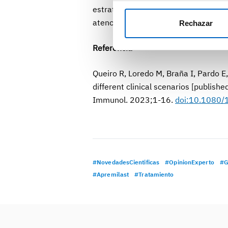
estrategia de tratamiento individuali
atención que reciben los pacientes 
Rechazar
Referencia
Queiro R, Loredo M, Braña I, Pardo E, 
different clinical scenarios [publish
Immunol. 2023;1-16.
doi:10.1080
#NovedadesCientificas
#OpinionExperto
#G
#Apremilast
#Tratamiento