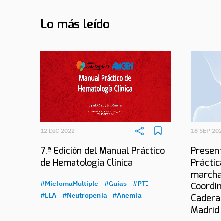
Lo más leído
12 DIC 2022
18 SEP 20
7.ª Edición del Manual Práctico
Present
de Hematología Clínica
Práctic
marcha
#MielomaMultiple
#Guias
#PTI
Coordin
#LLA
#Neutropenia
#Anemia
Cadera
Madrid