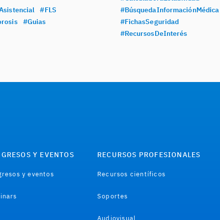
Asistencial
#FLS
#BúsquedaInformaciónMédica
rosis
#Guias
#FichasSeguridad
#RecursosDeInterés
GRESOS Y EVENTOS
RECURSOS PROFESIONALES
resos y eventos
Recursos científicos
inars
Soportes
Audiovisual