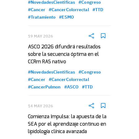
#NovedadesCientificas
#Congreso
#Cancer
#CancerColorrectal
#TTD
#Tratamiento
#ESMO
19 MAY 2026
ASCO 2026 difundirá resultados
sobre la secuencia óptima en el
CCRm RAS nativo
#NovedadesCientificas
#Congreso
#Cancer
#CancerColorrectal
#CancerPulmon
#ASCO
#TTD
14 MAY 2026
Comienza Impulsa: la apuesta de la
SEA por el aprendizaje continuo en
lipidología clínica avanzada