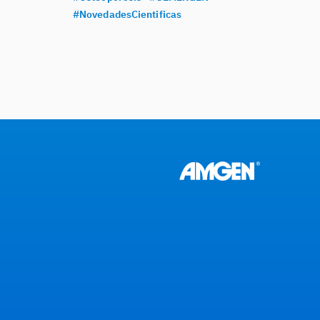
#NovedadesCientificas