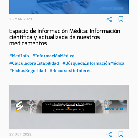
25 MAR 2023
Espacio de Información Médica: Información
científica y actualizada de nuestros
medicamentos
#MedInfo
#InformaciónMédica
#CalculadoraEstabilidad
#BúsquedaInformaciónMédica
#FichasSeguridad
#RecursosDeInterés
27 OCT 2022