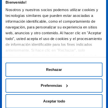
Bienvenido!
Espacio de Información Médica
Nosotros y nuestros socios podemos utilizar cookies y
tecnologías similares que pueden estar asociadas a
información identificable, como el comportamiento de
navegación, para personalizar su experiencia en sitios
Este sitio web está orientado a profesionales sanitarios de
España.
web, anuncios y otro contenido. Al hacer clic en "Aceptar
todo", usted acepta el uso de cookies y el procesamiento
SC-ES-CP-00099, SC-ES-CP-00101, SC-ES-AMG145-00103, SC-
ES-CP-00064, SC-ES-CP-00007, SC-ES-CP-00100, SC-ES-
de información identificable para los fines indicados
AMG145-00544
Fecha de actualización AGOSTO 2026
anteriormente. Si hace clic en "Rechazar", solo
utilizaremos cookies esenciales para el funcionamiento
DECLARACIÓN DE COOKIES
del sitio web y no para optimizarlo ni personalizarlo. En
cualquier momento, puede ver, cambiar o retirar su
POLÍTICA DE COOKIES
Rechazar
consentimiento haciendo clic en "Preferencias de
POLÍTICA DE PRIVACIDAD
Cookies" en el pie de página de cada página.
Preferencias
AVISO LEGAL
© 2026 Amgen S.A. Todos los derechos reservados.
Aceptar todo