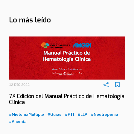
Lo más leído
12 DIC 2022
7.ª Edición del Manual Práctico de Hematología
Clínica
#MielomaMultiple
#Guias
#PTI
#LLA
#Neutropenia
#Anemia