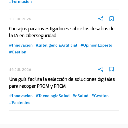
#Formacion
23 JUL 2026
Consejos para investigadores sobre los desafíos de
la IA en ciberseguridad
#Innovacion
#InteligenciaArtificial
#OpinionExperto
#Gestion
16 JUL 2026
Una guía facilita la selección de soluciones digitales
para recoger PROM y PREM
#Innovacion
#TecnologiaSalud
#eSalud
#Gestion
#Pacientes