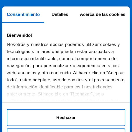
Soportes
Consentimiento
Detalles
Acerca de las cookies
Audiovisual
Bienvenido!
Espacio de Información Médica
Nosotros y nuestros socios podemos utilizar cookies y
tecnologías similares que pueden estar asociadas a
información identificable, como el comportamiento de
navegación, para personalizar su experiencia en sitios
Este sitio web está orientado a profesionales sanitarios de
España.
web, anuncios y otro contenido. Al hacer clic en "Aceptar
todo", usted acepta el uso de cookies y el procesamiento
SC-ES-CP-00099, SC-ES-CP-00101, SC-ES-AMG145-00103, SC-
ES-CP-00064, SC-ES-CP-00007, SC-ES-CP-00100, SC-ES-
de información identificable para los fines indicados
AMG145-00544
Fecha de actualización AGOSTO 2026
anteriormente. Si hace clic en "Rechazar", solo
utilizaremos cookies esenciales para el funcionamiento
DECLARACIÓN DE COOKIES
del sitio web y no para optimizarlo ni personalizarlo. En
cualquier momento, puede ver, cambiar o retirar su
POLÍTICA DE COOKIES
Rechazar
consentimiento haciendo clic en "Preferencias de
POLÍTICA DE PRIVACIDAD
Cookies" en el pie de página de cada página.