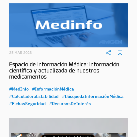
25 MAR 2023
Espacio de Información Médica: Información
científica y actualizada de nuestros
medicamentos
#MedInfo
#InformaciónMédica
#CalculadoraEstabilidad
#BúsquedaInformaciónMédica
#FichasSeguridad
#RecursosDeInterés