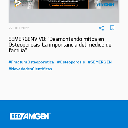
27 OCT 2022
SEMERGENVIVO: “Desmontando mitos en
Osteoporosis: La importancia del médico de
familia”
#FracturaOsteoporotica
#Osteoporosis
#SEMERGEN
#NovedadesCientificas