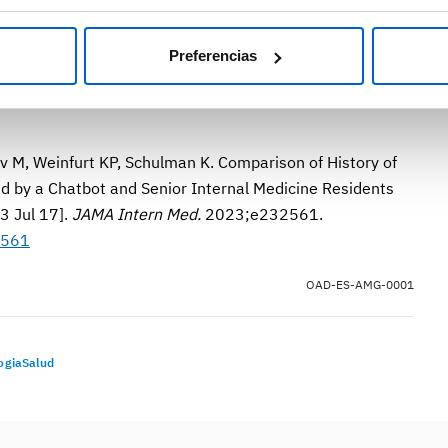
erán necesarios más estudios al respecto. También
ración entre clínicos y desarrolladores de IA para
Preferencias
en la precisión de los resultados.
ov M, Weinfurt KP, Schulman K. Comparison of History of
 by a Chatbot and Senior Internal Medicine Residents
23 Jul 17].
JAMA Intern Med.
2023;e232561.
2561
OAD-ES-AMG-0001
ogiaSalud