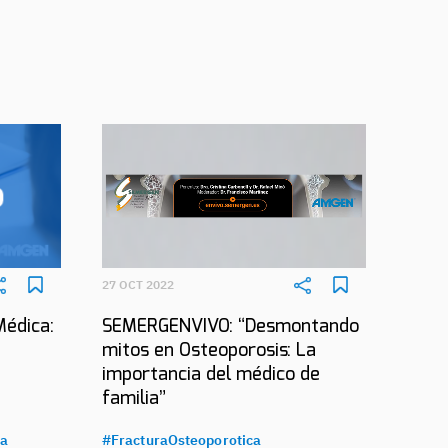
27 OCT 2022
Médica:
SEMERGENVIVO: “Desmontando
mitos en Osteoporosis: La
importancia del médico de
familia”
ca
#FracturaOsteoporotica