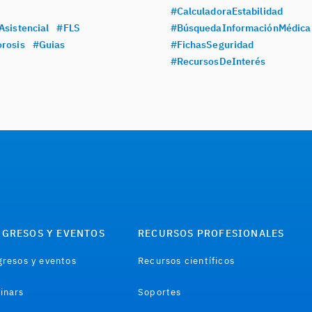
#CalculadoraEstabilidad
Asistencial
#FLS
#BúsquedaInformaciónMédica
rosis
#Guias
#FichasSeguridad
#RecursosDeInterés
GRESOS Y EVENTOS
RECURSOS PROFESIONALES
resos y eventos
Recursos científicos
inars
Soportes