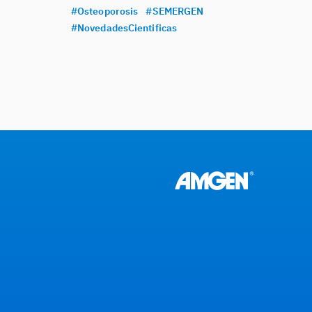
#Osteoporosis
#SEMERGEN
#NovedadesCientificas