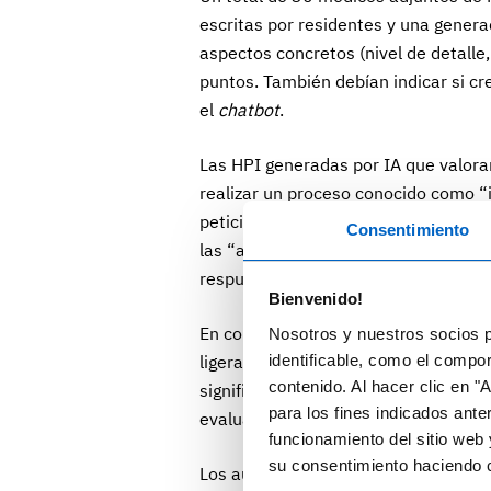
escritas por residentes y una genera
aspectos concretos (nivel de detall
puntos. También debían indicar si cr
el
chatbot
.
Las HPI generadas por IA que valora
realizar un proceso conocido como “i
peticiones cada vez más precisas y d
Consentimiento
las “alucinaciones”, como se conoce 
respuestas.
Bienvenido!
En conjunto, las HPI elaboradas por
Nosotros y nuestros socios p
identificable, como el compo
ligeramente superior (12,18) a las g
contenido. Al hacer clic en "
significativa. Por otro lado, los adju
para los fines indicados ante
evaluadas.
funcionamiento del sitio web 
su consentimiento haciendo c
Los autores destacan que los LLM tie