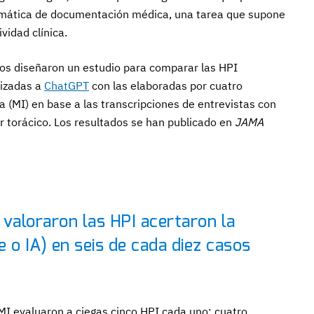
tomática de documentación médica, una tarea que supone
vidad clínica.
anos diseñaron un estudio para comparar las HPI
lizadas a
ChatGPT
con las elaboradas por cuatro
a (MI) en base a las transcripciones de entrevistas con
r torácico. Los resultados se han publicado en
JAMA
 valoraron las HPI acertaron la
e o IA) en seis de cada diez casos
MI evaluaron a ciegas cinco HPI cada uno: cuatro