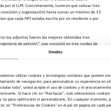
da por el LLM. Concretamente, tuvieron que valorar tres
e, concisión y organización) hasta sumar un máximo de 15
eían que cada HPI estaba escrita por un residente o por
ron los adjuntos fueron las mejores obtenidas tras
ngeniería de petición”, que consistió en tres rondas de
etalladas para optimizar los resultados del LLM y evitar
Detalles
a la incorporación de información inventada en las
 los residentes recibieron una puntuación media
odemos utilizar cookies y tecnologías similares que pueden est
rtamiento de navegación, para personalizar su experiencia en sit
eneradas por ChatGPT (11,23), si bien la diferencia no fue
Aceptar todo", usted acepta el uso de cookies y el procesamiento
ntos acertaron la autoría de seis de cada diez HPI
riormente. Si hace clic en "Rechazar", solo utilizaremos cookies
y no para optimizarlo ni personalizarlo. En cualquier momento, p
lic en "Preferencias de Cookies" en el pie de página de cada pá
nen potencial para ayudar a los clínicos en tareas de