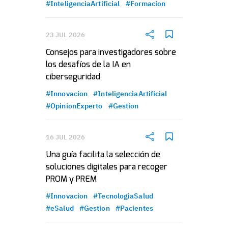
#InteligenciaArtificial
#Formacion
23 JUL 2026
Consejos para investigadores sobre
los desafíos de la IA en
ciberseguridad
#Innovacion
#InteligenciaArtificial
#OpinionExperto
#Gestion
16 JUL 2026
Una guía facilita la selección de
soluciones digitales para recoger
PROM y PREM
#Innovacion
#TecnologiaSalud
#eSalud
#Gestion
#Pacientes