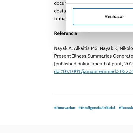
documentación médica, por lo que s
destacan la importancia de la colabo
Rechazar
trabajar en herramientas que optimic
Referencia
Nayak A, Alkaitis MS, Nayak K, Nikol
Present Illness Summaries Generated
[published online ahead of print, 20
doi:10.1001/jamainternmed.2023.
#Innovacion
#InteligenciaArtificial
#Tecnol