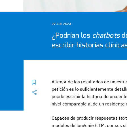
27 JUL 2023
¿Podrían los
chatbots
de
escribir historias clínica
A tenor de los resultados de un estu
petición es lo suficientemente detallad
puede escribir la historia de una enf
nivel comparable al de un residente
Capaces de producir respuestas text
modelos de lenguaje (LLM, por sus si