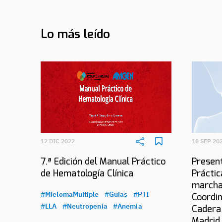
Lo más leído
12 DIC 2022
18 SEP 20
7.ª Edición del Manual Práctico
Present
de Hematología Clínica
Práctic
marcha
#MielomaMultiple
#Guias
#PTI
Coordin
#LLA
#Neutropenia
#Anemia
Cadera
Madrid