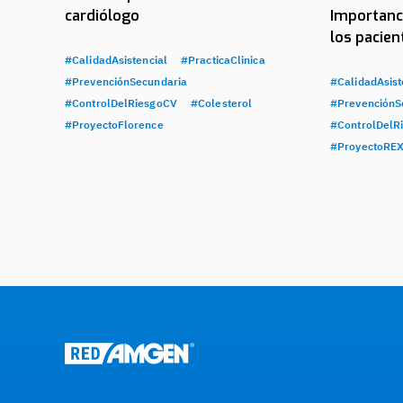
cardiólogo
Importanc
los pacie
#CalidadAsistencial
#PracticaClinica
#PrevenciónSecundaria
#CalidadAsist
#ControlDelRiesgoCV
#Colesterol
#PrevenciónS
#ProyectoFlorence
#ControlDelR
#ProyectoRE