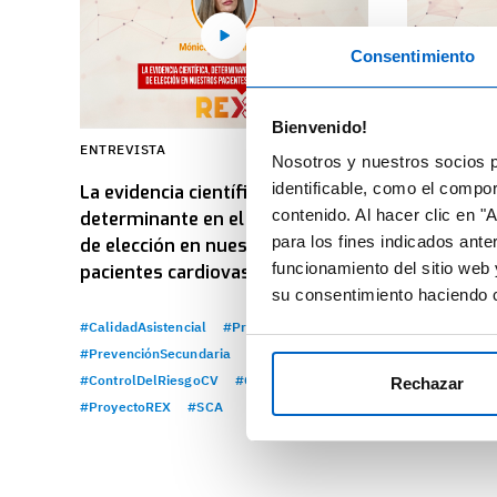
Consentimiento
Bienvenido!
ENTREVISTA
ENTREVISTA
Nosotros y nuestros socios p
identificable, como el compo
La evidencia científica,
El farmacé
contenido. Al hacer clic en "
determinante en el tratamiento
Proyecto 
para los fines indicados ante
de elección en nuestros
funcionamiento del sitio web 
pacientes cardiovasculares
#CalidadAsist
su consentimiento haciendo c
#PrevenciónS
#CalidadAsistencial
#PracticaClinica
#ControlDelR
#PrevenciónSecundaria
#ProyectoRE
#ControlDelRiesgoCV
#Colesterol
Rechazar
#ProyectoREX
#SCA