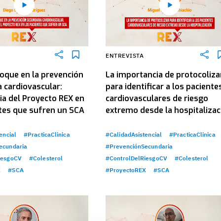
ENTREVISTA
oque en la prevención
La importancia de protocoliza
 cardiovascular:
para identificar a los paciente
ia del Proyecto REX en
cardiovasculares de riesgo
ntes que sufren un SCA
extremo desde la hospitalizac
encial
#PracticaClinica
#CalidadAsistencial
#PracticaClinica
ecundaria
#PrevenciónSecundaria
iesgoCV
#Colesterol
#ControlDelRiesgoCV
#Colesterol
X
#SCA
#ProyectoREX
#SCA