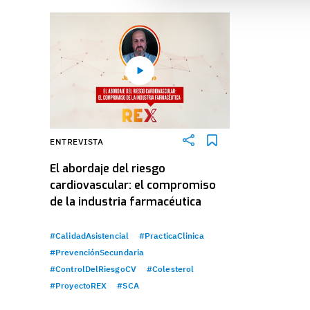
ENTREVISTA
El abordaje del riesgo
cardiovascular: el compromiso
de la industria farmacéutica
#CalidadAsistencial
#PracticaClinica
#PrevenciónSecundaria
#ControlDelRiesgoCV
#Colesterol
#ProyectoREX
#SCA