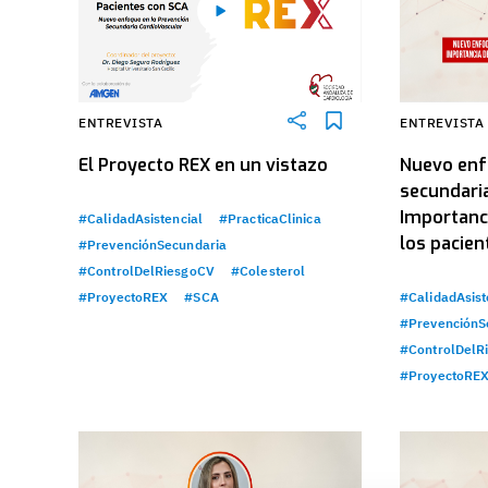
ENTREVISTA
ENTREVISTA
El Proyecto REX en un vistazo
Nuevo enf
secundaria
Importanc
#CalidadAsistencial
#PracticaClinica
los pacie
#PrevenciónSecundaria
#ControlDelRiesgoCV
#Colesterol
#ProyectoREX
#SCA
#CalidadAsist
#PrevenciónS
#ControlDelR
#ProyectoRE