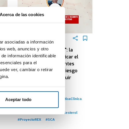
Acerca de las cookies
ENTREVISTA
ar asociadas a información
ios web, anuncios y otro
"Cuanto antes, mejor": la
 de información identificable
on
necesidad de intensificar el
 esenciales para el
tratamiento en pacientes
uede ver, cambiar o retirar
r
cardiovasculares de riesgo
gina.
extremo para conseguir
objetivos
#CalidadAsistencial
#PracticaClinica
Aceptar todo
#PrevenciónSecundaria
#ControlDelRiesgoCV
#Colesterol
#ProyectoREX
#SCA