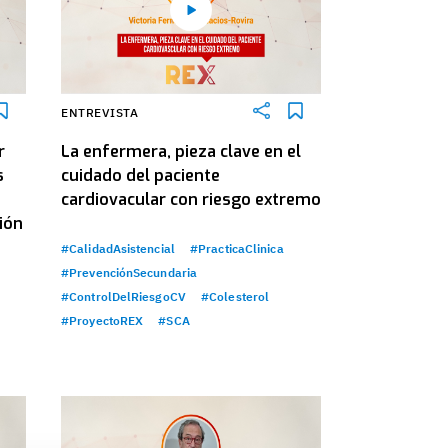
ENTREVISTA
r
La enfermera, pieza clave en el
s
cuidado del paciente
cardiovacular con riesgo extremo
ión
#CalidadAsistencial
#PracticaClinica
#PrevenciónSecundaria
#ControlDelRiesgoCV
#Colesterol
#ProyectoREX
#SCA