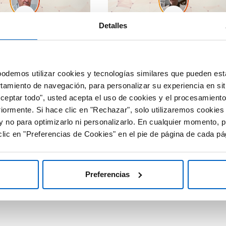
Detalles
ENTREVISTA
odemos utilizar cookies y tecnologías similares que pueden est
rtamiento de navegación, para personalizar su experiencia en sit
utico, pieza clave del
Toma de decisiones desde la
Aceptar todo", usted acepta el uso de cookies y el procesamiento
REX
hospitalización del paciente c
riormente. Si hace clic en "Rechazar", solo utilizaremos cookies
riesgo extremo: Trabajo
y no para optimizarlo ni personalizarlo. En cualquier momento, p
colaborativo y multidisciplina
encial
#PracticaClinica
lic en "Preferencias de Cookies" en el pie de página de cada pá
ecundaria
iesgoCV
#Colesterol
#CalidadAsistencial
#PracticaClinica
X
#SCA
#PrevenciónSecundaria
#ControlDelRiesgoCV
#Colesterol
Preferencias
#ProyectoREX
#SCA