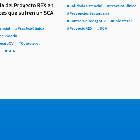
ia del Proyecto REX en
#CalidadAsistencial
#PracticaClinica
ntes que sufren un SCA
#PrevenciónSecundaria
#ControlDelRiesgoCV
#Colesterol
encial
#PracticaClinica
#ProyectoREX
#SCA
ecundaria
iesgoCV
#Colesterol
X
#SCA