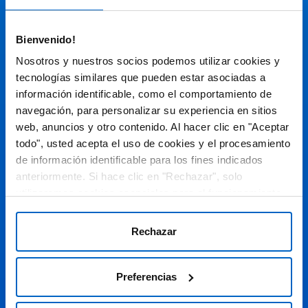
Audiovisual
Bienvenido!
Espacio de Información Médica
Nosotros y nuestros socios podemos utilizar cookies y
tecnologías similares que pueden estar asociadas a
información identificable, como el comportamiento de
navegación, para personalizar su experiencia en sitios
Este sitio web está orientado a profesionales sanitarios de
España.
web, anuncios y otro contenido. Al hacer clic en "Aceptar
todo", usted acepta el uso de cookies y el procesamiento
SC-ES-CP-00099, SC-ES-CP-00101, SC-ES-AMG145-00103, SC-
ES-CP-00064, SC-ES-CP-00007, SC-ES-CP-00100, SC-ES-
de información identificable para los fines indicados
AMG145-00544
Fecha de actualización AGOSTO 2026
anteriormente. Si hace clic en "Rechazar", solo
utilizaremos cookies esenciales para el funcionamiento
DECLARACIÓN DE COOKIES
del sitio web y no para optimizarlo ni personalizarlo. En
cualquier momento, puede ver, cambiar o retirar su
POLÍTICA DE COOKIES
Rechazar
consentimiento haciendo clic en "Preferencias de
POLÍTICA DE PRIVACIDAD
Cookies" en el pie de página de cada página.
Preferencias
AVISO LEGAL