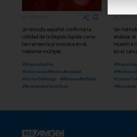
30 JUN 2022
17 MAY 20
Un estudio español confirma la
Un método
utilidad de la biopsia líquida como
analizar e
herramienta pronóstica en el
muestra r
mieloma múltiple
en el cánc
#Biopsialiquida
#Biopsialiq
#EnfermedadMinimaResidual
#MedicinaD
#FactorDeRiesgo
#MielomaMultiple
#CancerCol
#NovedadesCientificas
#Novedades