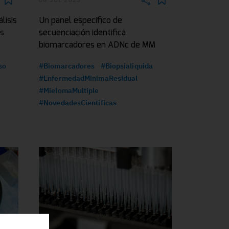
lisis
Un panel específico de
as
secuenciación identifica
biomarcadores en ADNc de MM
so
#Biomarcadores
#Biopsialiquida
#EnfermedadMinimaResidual
#MielomaMultiple
#NovedadesCientificas