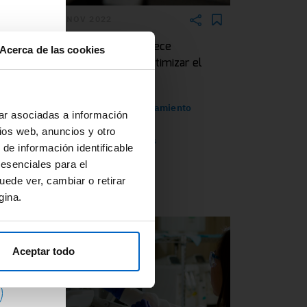
10 NOV 2022
la
La biopsia líquida ofrece
Acerca de las cookies
ida
posibilidades para optimizar el
a
manejo del CCRm
r o
na
#Biopsialiquida
#Tratamiento
ar asociadas a información
mab
#CancerColorrectal
ios web, anuncios y otro
#NovedadesCientificas
 de información identificable
 y
 esenciales para el
uede ver, cambiar o retirar
gina.
Aceptar todo