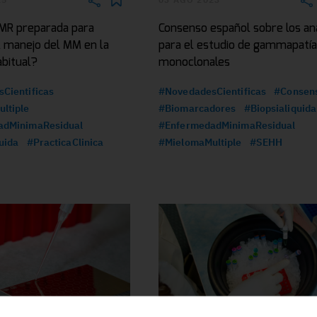
EMR preparada para
Consenso español sobre los aná
l manejo del MM en la
para el estudio de gammapatí
abitual?
monoclonales
Cientificas
#NovedadesCientificas
#Consen
ltiple
#Biomarcadores
#Biopsialiquida
adMinimaResidual
#EnfermedadMinimaResidual
uida
#PracticaClinica
#MielomaMultiple
#SEHH