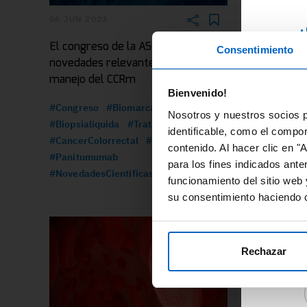
06 JUN 2023
28 FEB 202
¿
El congreso de la ASCO deja
Avances en
Consentimiento
novedades relevantes para el
MM con vis
RE
manejo del CCRm
curación
ex
Bienvenido!
di
#Congreso
#Biomarcadores
#Biopsialiq
Nosotros y nuestros socios p
fo
#Biopsialiquida
#Tratamiento
#Enfermed
identificable, como el compo
#CancerColorrectal
#ASCO
#MielomaMu
contenido. Al hacer clic en "
En
#Panitumumab
#IMW
#No
para los fines indicados ante
re
#NovedadesCientificas
funcionamiento del sitio web 
ár
su consentimiento haciendo c
Ac
de
re
Rechazar