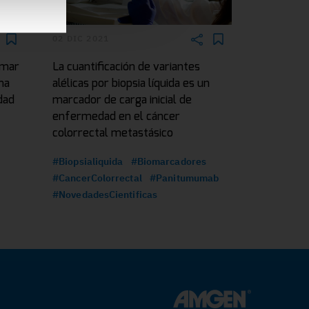
02 DIC 2021
omar
La cuantificación de variantes
ma
alélicas por biopsia líquida es un
dad
marcador de carga inicial de
enfermedad en el cáncer
colorrectal metastásico
#Biopsialiquida
#Biomarcadores
#CancerColorrectal
#Panitumumab
#NovedadesCientificas