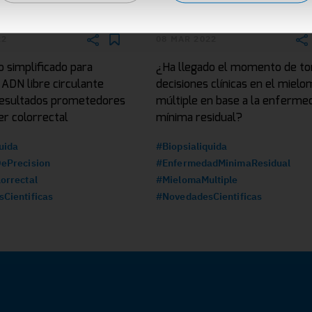
22
08 MAR 2022
 simplificado para
¿Ha llegado el momento de t
l ADN libre circulante
decisiones clínicas en el mielo
esultados prometedores
múltiple en base a la enferme
er colorrectal
mínima residual?
uida
#Biopsialiquida
ePrecision
#EnfermedadMinimaResidual
orrectal
#MielomaMultiple
Cientificas
#NovedadesCientificas