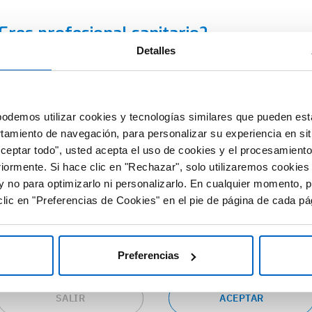
3
07 FEB 2023
Eres profesional sanitario?
 la monitorización del
El ensayo PERSEIDA confirma 
Detalles
tas a evidenciar su
utilidad clínica de la biopsia líqu
D Amgen es una plataforma que contiene información dirigid
en el CCRm
clusivamente al profesional sanitario facultado para prescribi
spensar medicamentos en España, con el requerimiento de u
uida
#EstudioClinico
#Biopsialiquida
odemos utilizar cookies y tecnologías similares que pueden est
rmación especializada para su correcta interpretación.
adMinimaResidual
#CancerColorrectal
#Panitumu
rtamiento de navegación, para personalizar su experiencia en sit
ltiple
#PracticaClinica
#NovedadesCientificas
Aceptar todo", usted acepta el uso de cookies y el procesamiento
 RED Amgen ponemos a tu disposición fuentes de información
vedadesCientificas
riormente. Si hace clic en "Rechazar", solo utilizaremos cookies
cursos de valor y gran utilidad relacionados con las distintas
y no para optimizarlo ni personalizarlo. En cualquier momento, p
eas terapéuticas.
lic en "Preferencias de Cookies" en el pie de página de cada pá
epta las condiciones si eres profesional sanitario en España y
seas continuar en este sitio web o pulsa “salir” para ser
dirigido al sitio web corporativo de Amgen.
Preferencias
SALIR
ACEPTAR