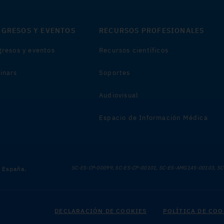
GRESOS Y EVENTOS
RECURSOS PROFESIONALES
resos y eventos
Recursos científicos
inars
Soportes
Audiovisual
Espacio de Información Médica
SC-ES-CP-00099, SC-ES-CP-00101, SC-ES-AMG145-00103, SC
e España.
DECLARACIÓN DE COOKIES
POLÍTICA DE COO