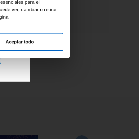
Adherencia
#OpinionExperto
 esenciales para el
Osteoporosis
uede ver, cambiar o retirar
gina.
Aceptar todo