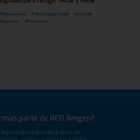
digitales para recoger PROM y PREM
#Innovacion
#TecnologiaSalud
#eSalud
#Gestion
#Pacientes
ormas parte de RED Amgen?
espacio donde acceder a todos los
aciones, eventos y toda la actualidad