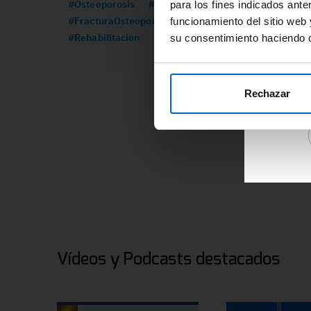
#Osteoporosis
#Formacion
#CancerMama
para los fines indicados ante
re
#FracturaOsteoporotica
#Prolia
funcionamiento del sitio web 
ár
#Rehabilitacion
su consentimiento haciendo c
Ac
de
re
Rechazar
Vídeos y Podcasts destacados