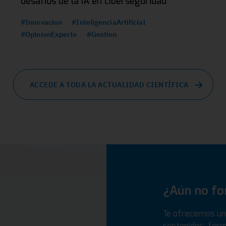
desafíos de la IA en ciberseguridad
#Innovacion
#InteligenciaArtificial
#OpinionExperto
#Gestion
ACCEDE A TODA LA ACTUALIDAD CIENTÍFICA
¿Aún no f
Te ofrecemos un 
contenidos, form