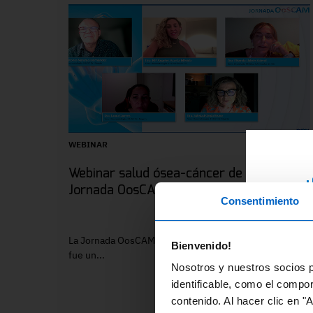
WEBINAR
Webinar salud ósea-cáncer de mama.
¿
Jornada OosCAM
Consentimiento
RE
ex
La Jornada OosCAM, celebrada el 2 de abril de 2024,
Bienvenido!
di
fue un...
Nosotros y nuestros socios p
fo
identificable, como el compo
contenido. Al hacer clic en "
En