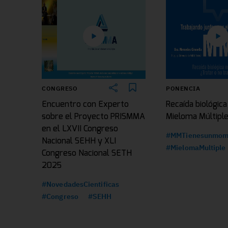
CONGRESO
PONENCIA
Encuentro con Experto
Recaída biológica
sobre el Proyecto PRISMMA
Mieloma Múltipl
en el LXVII Congreso
#MMTienesunmom
Nacional SEHH y XLI
#MielomaMultiple
Congreso Nacional SETH
2025
#NovedadesCientificas
#Congreso
#SEHH