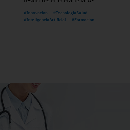
residentes en la era de la IA?
#Innovacion
#TecnologiaSalud
#InteligenciaArtificial
#Formacion