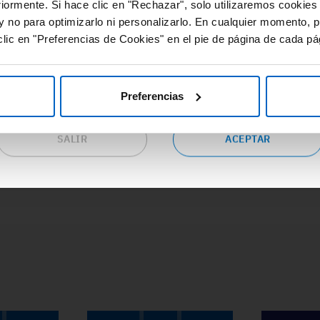
#Adherencia
#OpinionExperto
#
riormente. Si hace clic en "Rechazar", solo utilizaremos cookies
cursos de valor y gran utilidad relacionados con las distintas
#Osteoporosis
#
y no para optimizarlo ni personalizarlo. En cualquier momento, p
eas terapéuticas.
lic en "Preferencias de Cookies" en el pie de página de cada pá
epta las condiciones si eres profesional sanitario en España y
seas continuar en este sitio web o pulsa “salir” para ser
dirigido al sitio web corporativo de Amgen.
Preferencias
SALIR
ACEPTAR
ACCEDE A TODA LA FORMACIÓN