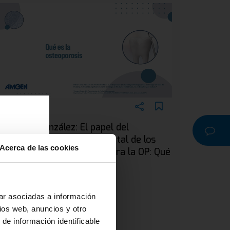
EBINAR
ra. Silvia González: El papel del
dontólogo en el manejo dental de los
Acerca de las cookies
acientes en tratamiento para la OP: Qué
a
s la osteoporosis
r o
na
ar asociadas a información
ios web, anuncios y otro
 de información identificable
 y