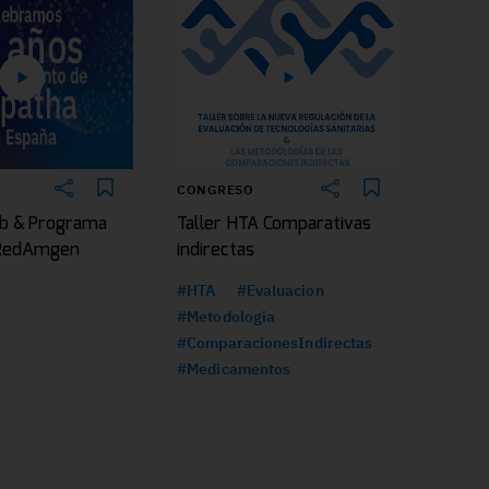
CONGRESO
b & Programa
Taller HTA Comparativas
|RedAmgen
indirectas
#HTA
#Evaluacion
#Metodologia
#ComparacionesIndirectas
#Medicamentos