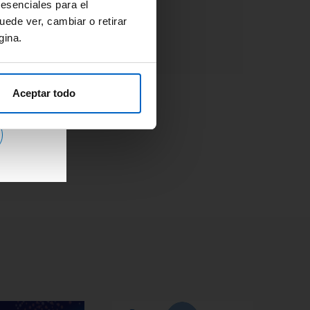
Adherencia
#OpinionExperto
 esenciales para el
Osteoporosis
uede ver, cambiar o retirar
gina.
Aceptar todo