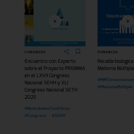
CONGRESO
PONENCIA
Encuentro con Experto
Recaída biológica
sobre el Proyecto PRISMMA
Mieloma Múltipl
en el LXVII Congreso
#MMTienesunmom
Nacional SEHH y XLI
#MielomaMultiple
Congreso Nacional SETH
2025
#NovedadesCientificas
#Congreso
#SEHH