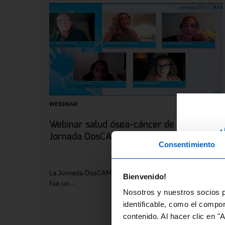
WEBINAR
Webinar salud ósea-cáncer de mama.
¿
Jornada OosCAM
Consentimiento
RE
ex
La Jornada OosCAM, celebrada el 2 de abril de 2024,
Bienvenido!
di
fue un...
Nosotros y nuestros socios p
fo
identificable, como el compo
contenido. Al hacer clic en "
En