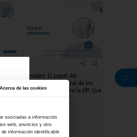
EBINAR
ra. Silvia González: El papel del
dontólogo en el manejo dental de los
Acerca de las cookies
acientes en tratamiento para la OP: Qué
a
s la osteoporosis
r o
na
ar asociadas a información
ios web, anuncios y otro
 de información identificable
 y