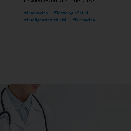
residentes en la era de la IA?
#Innovacion
#TecnologiaSalud
#InteligenciaArtificial
#Formacion