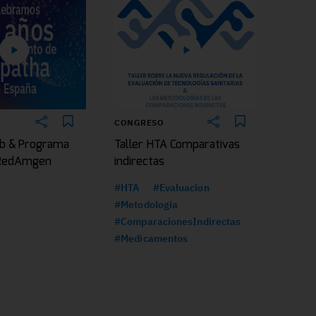
CONGRESO
b & Programa
Taller HTA Comparativas
|RedAmgen
indirectas
#HTA
#Evaluacion
#Metodologia
#ComparacionesIndirectas
#Medicamentos