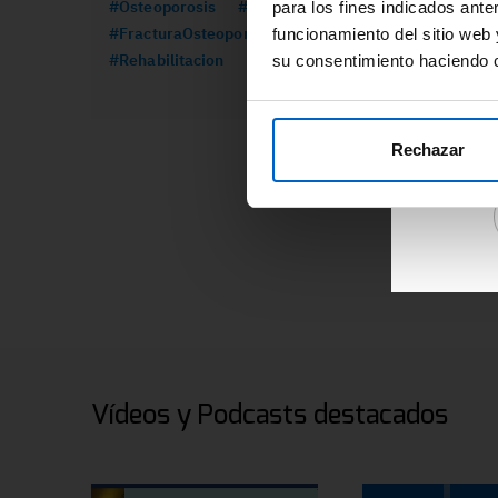
#Osteoporosis
#Formacion
#CancerMama
para los fines indicados ante
re
#FracturaOsteoporotica
#Prolia
funcionamiento del sitio web 
ár
#Rehabilitacion
su consentimiento haciendo c
Ac
de
re
Rechazar
Vídeos y Podcasts destacados