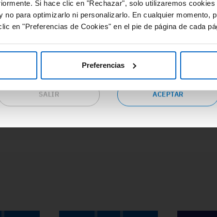
#Adherencia
#OpinionExperto
#
riormente. Si hace clic en "Rechazar", solo utilizaremos cookies
cursos de valor y gran utilidad relacionados con las distintas
#Osteoporosis
#
y no para optimizarlo ni personalizarlo. En cualquier momento, p
eas terapéuticas.
lic en "Preferencias de Cookies" en el pie de página de cada pá
epta las condiciones si eres profesional sanitario en España y
seas continuar en este sitio web o pulsa “salir” para ser
dirigido al sitio web corporativo de Amgen.
Preferencias
SALIR
ACEPTAR
ACCEDE A TODA LA FORMACIÓN