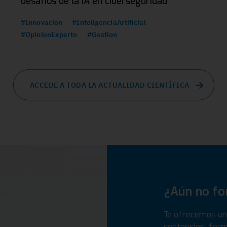
desafíos de la IA en ciberseguridad
#Innovacion
#InteligenciaArtificial
#OpinionExperto
#Gestion
ACCEDE A TODA LA ACTUALIDAD CIENTÍFICA
¿Aún no f
Te ofrecemos un 
contenidos, form