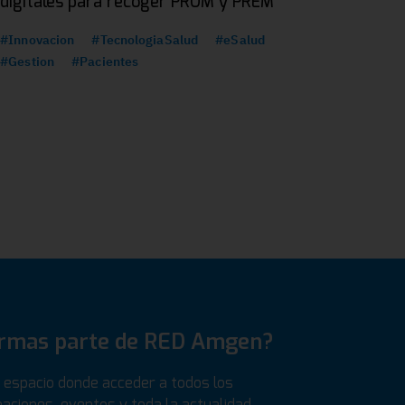
digitales para recoger PROM y PREM
#Innovacion
#TecnologiaSalud
#eSalud
#Gestion
#Pacientes
ormas parte de RED Amgen?
espacio donde acceder a todos los
aciones, eventos y toda la actualidad