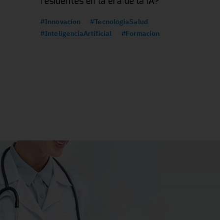
residentes en la era de la IA?
#Innovacion
#TecnologiaSalud
#InteligenciaArtificial
#Formacion