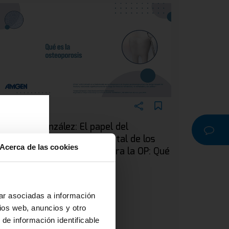
EBINAR
ra. Silvia González: El papel del
dontólogo en el manejo dental de los
Acerca de las cookies
acientes en tratamiento para la OP: Qué
a
s la osteoporosis
r o
na
ar asociadas a información
ios web, anuncios y otro
 de información identificable
 y