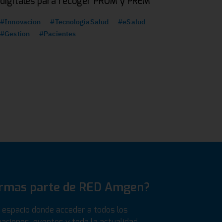
digitales para recoger PROM y PREM
#Innovacion
#TecnologiaSalud
#eSalud
#Gestion
#Pacientes
ormas parte de RED Amgen?
espacio donde acceder a todos los
aciones, eventos y toda la actualidad