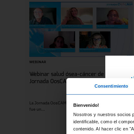
WEBINAR
Webinar salud ósea-cáncer de mama.
¿
Jornada OosCAM
Consentimiento
RE
ex
La Jornada OosCAM, celebrada el 2 de abril de 2024,
Bienvenido!
di
fue un...
Nosotros y nuestros socios p
fo
identificable, como el compo
contenido. Al hacer clic en "
En