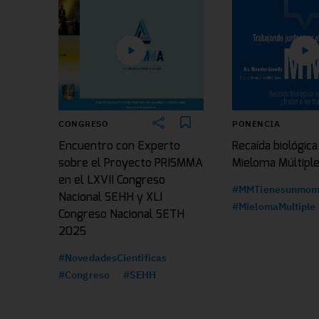
CONGRESO
PONENCIA
Encuentro con Experto
Recaída biológica
sobre el Proyecto PRISMMA
Mieloma Múltipl
en el LXVII Congreso
#MMTienesunmom
Nacional SEHH y XLI
#MielomaMultiple
Congreso Nacional SETH
2025
#NovedadesCientificas
#Congreso
#SEHH