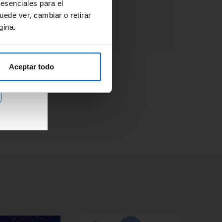
Adherencia
#OpinionExperto
 esenciales para el
Osteoporosis
uede ver, cambiar o retirar
gina.
Aceptar todo