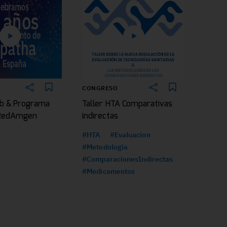
CONGRESO
b & Programa
Taller HTA Comparativas
|RedAmgen
indirectas
#HTA
#Evaluacion
#Metodologia
#ComparacionesIndirectas
#Medicamentos