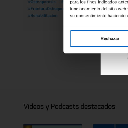
#Osteoporosis
#Formacion
#CancerMama
para los fines indicados ante
re
#FracturaOsteoporotica
#Prolia
funcionamiento del sitio web 
ár
#Rehabilitacion
su consentimiento haciendo c
Ac
de
re
Rechazar
Vídeos y Podcasts destacados