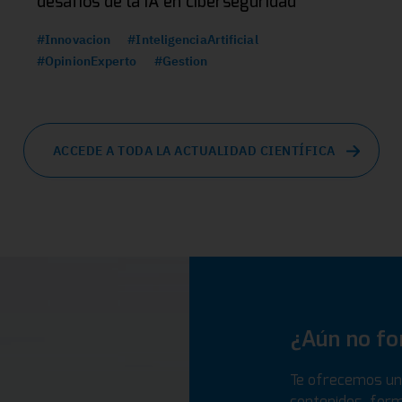
desafíos de la IA en ciberseguridad
#Innovacion
#InteligenciaArtificial
#OpinionExperto
#Gestion
ACCEDE A TODA LA ACTUALIDAD CIENTÍFICA
¿Aún no f
Te ofrecemos un 
contenidos, form