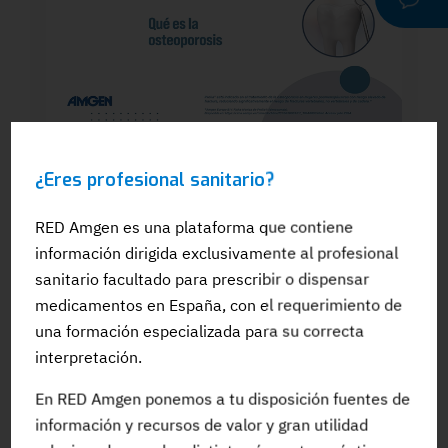
WEBINAR
¿Eres profesional sanitario?
Dra. Silvia González: El papel del
odontólogo en el manejo dental de los
pacientes en tratamiento para la OP: Qué
RED Amgen es una plataforma que contiene
es la osteoporosis
información dirigida exclusivamente al profesional
sanitario facultado para prescribir o dispensar
medicamentos en España, con el requerimiento de
una formación especializada para su correcta
interpretación.
#Adherencia
#OpinionExperto
#Osteoporosis
En RED Amgen ponemos a tu disposición fuentes de
información y recursos de valor y gran utilidad