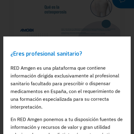
WEBINAR
¿Eres profesional sanitario?
Dra. Silvia González: El papel del
odontólogo en el manejo dental de los
pacientes en tratamiento para la OP: Qué
RED Amgen es una plataforma que contiene
es la osteoporosis
información dirigida exclusivamente al profesional
sanitario facultado para prescribir o dispensar
medicamentos en España, con el requerimiento de
una formación especializada para su correcta
interpretación.
#Adherencia
#OpinionExperto
#Osteoporosis
En RED Amgen ponemos a tu disposición fuentes de
información y recursos de valor y gran utilidad