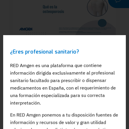
WEBINAR
¿Eres profesional sanitario?
Dra. Silvia González: El papel del
odontólogo en el manejo dental de los
pacientes en tratamiento para la OP: Qué
RED Amgen es una plataforma que contiene
es la osteoporosis
información dirigida exclusivamente al profesional
sanitario facultado para prescribir o dispensar
medicamentos en España, con el requerimiento de
una formación especializada para su correcta
interpretación.
#Adherencia
#OpinionExperto
#Osteoporosis
En RED Amgen ponemos a tu disposición fuentes de
información y recursos de valor y gran utilidad