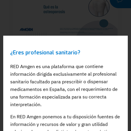
WEBINAR
¿Eres profesional sanitario?
Dra. Silvia González: El papel del
odontólogo en el manejo dental de los
pacientes en tratamiento para la OP: Qué
RED Amgen es una plataforma que contiene
es la osteoporosis
información dirigida exclusivamente al profesional
sanitario facultado para prescribir o dispensar
medicamentos en España, con el requerimiento de
una formación especializada para su correcta
interpretación.
#Adherencia
#OpinionExperto
#Osteoporosis
En RED Amgen ponemos a tu disposición fuentes de
información y recursos de valor y gran utilidad