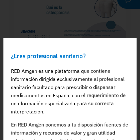
WEBINAR
¿Eres profesional sanitario?
Dra. Silvia González: El papel del
odontólogo en el manejo dental de los
pacientes en tratamiento para la OP: Qué
RED Amgen es una plataforma que contiene
es la osteoporosis
información dirigida exclusivamente al profesional
sanitario facultado para prescribir o dispensar
medicamentos en España, con el requerimiento de
una formación especializada para su correcta
interpretación.
#Adherencia
#OpinionExperto
#Osteoporosis
En RED Amgen ponemos a tu disposición fuentes de
información y recursos de valor y gran utilidad