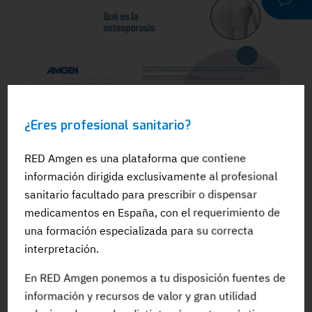
WEBINAR
¿Eres profesional sanitario?
Dra. Silvia González: El papel del
odontólogo en el manejo dental de los
pacientes en tratamiento para la OP: Qué
RED Amgen es una plataforma que contiene
es la osteoporosis
información dirigida exclusivamente al profesional
sanitario facultado para prescribir o dispensar
medicamentos en España, con el requerimiento de
una formación especializada para su correcta
interpretación.
#Adherencia
#OpinionExperto
#Osteoporosis
En RED Amgen ponemos a tu disposición fuentes de
información y recursos de valor y gran utilidad