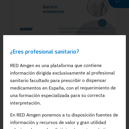
WEBINAR
¿Eres profesional sanitario?
Dra. Silvia González: El papel del
odontólogo en el manejo dental de los
pacientes en tratamiento para la OP: Qué
RED Amgen es una plataforma que contiene
es la osteoporosis
información dirigida exclusivamente al profesional
sanitario facultado para prescribir o dispensar
medicamentos en España, con el requerimiento de
una formación especializada para su correcta
interpretación.
#Adherencia
#OpinionExperto
#Osteoporosis
En RED Amgen ponemos a tu disposición fuentes de
información y recursos de valor y gran utilidad