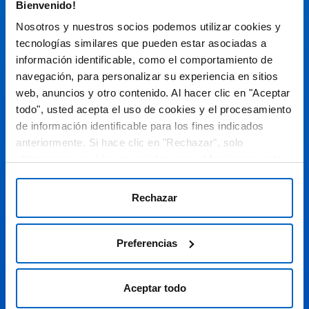
Bienvenido!
Espacio de Información Médica
Nosotros y nuestros socios podemos utilizar cookies y
tecnologías similares que pueden estar asociadas a
información identificable, como el comportamiento de
navegación, para personalizar su experiencia en sitios
Este sitio web está orientado a profesionales sanitarios de
España.
web, anuncios y otro contenido. Al hacer clic en "Aceptar
SC-ES-CP-00099, SC-ES-CP-00101, SC-ES-AMG145-00103, SC-
todo", usted acepta el uso de cookies y el procesamiento
ES-CP-00064, SC-ES-CP-00007, SC-ES-CP-00100, SC-ES-
de información identificable para los fines indicados
AMG145-00544
Fecha de actualización AGOSTO 2026
anteriormente. Si hace clic en "Rechazar", solo
utilizaremos cookies esenciales para el funcionamiento
DECLARACIÓN DE COOKIES
del sitio web y no para optimizarlo ni personalizarlo. En
cualquier momento, puede ver, cambiar o retirar su
POLÍTICA DE COOKIES
Rechazar
consentimiento haciendo clic en "Preferencias de
POLÍTICA DE PRIVACIDAD
Cookies" en el pie de página de cada página.
Preferencias
AVISO LEGAL
© 2026 Amgen S.A. Todos los derechos reservados.
Aceptar todo