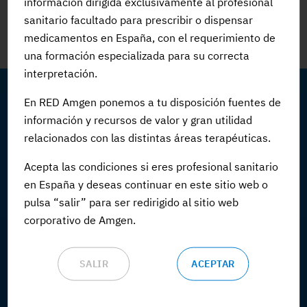
información dirigida exclusivamente al profesional
#CalidadAsistencial
#FLS
#PrevenciónSecundaria
sanitario facultado para prescribir o dispensar
#Osteoporosis
#SECA
#IniciativasSECA
medicamentos en España, con el requerimiento de
una formación especializada para su correcta
interpretación.
En RED Amgen ponemos a tu disposición fuentes de
información y recursos de valor y gran utilidad
relacionados con las distintas áreas terapéuticas.
ACTUALIDAD
Acepta las condiciones si eres profesional sanitario
FORMACIÓN
en España y deseas continuar en este sitio web o
pulsa “salir” para ser redirigido al sitio web
Cursos
corporativo de Amgen.
Virtual meetings
SALIR
ACEPTAR
Webinars