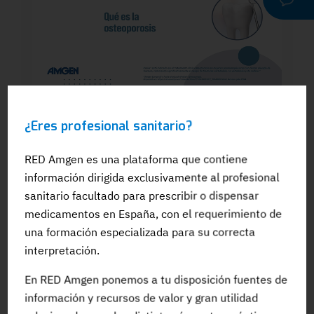
WEBINAR
¿Eres profesional sanitario?
Dra. Silvia González: El papel del
odontólogo en el manejo dental de los
pacientes en tratamiento para la OP: Qué
RED Amgen es una plataforma que contiene
es la osteoporosis
información dirigida exclusivamente al profesional
sanitario facultado para prescribir o dispensar
medicamentos en España, con el requerimiento de
una formación especializada para su correcta
interpretación.
#Adherencia
#OpinionExperto
#Osteoporosis
En RED Amgen ponemos a tu disposición fuentes de
información y recursos de valor y gran utilidad