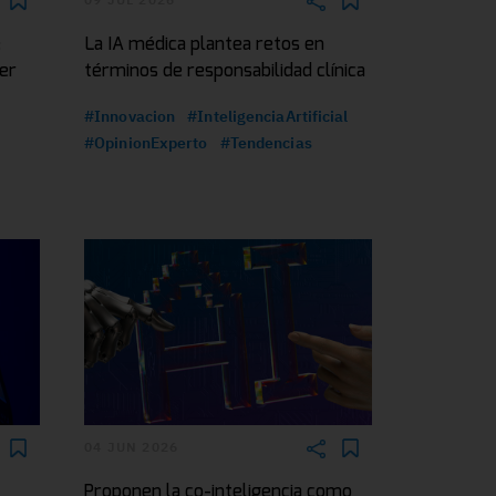
e
La IA médica plantea retos en
ger
términos de responsabilidad clínica
#Innovacion
#InteligenciaArtificial
#OpinionExperto
#Tendencias
04 JUN 2026
Proponen la co-inteligencia como