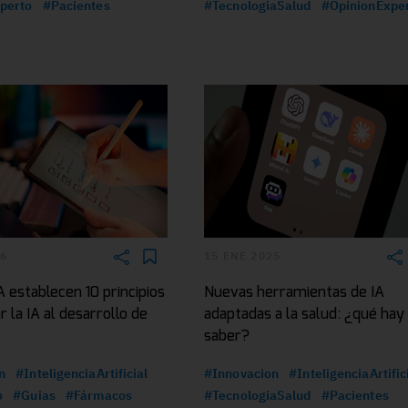
perto
#Pacientes
#TecnologiaSalud
#OpinionExpe
26
15 ENE 2025
establecen 10 principios
Nuevas herramientas de IA
r la IA al desarrollo de
adaptadas a la salud: ¿qué hay
saber?
n
#InteligenciaArtificial
#Innovacion
#InteligenciaArtific
o
#Guias
#Fármacos
#TecnologiaSalud
#Pacientes