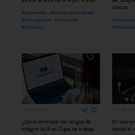
está al alcance de la IA por sí sola
ser adapta
clínicos
#Innovacion
#InteligenciaArtificial
#Investigacion
#Desarrollo
#Innovacio
#Fármacos
#Formacio
30 ABR 2026
23 ABR 20
¿Cómo minimizar los riesgos de
El razonam
integrar la IA en flujos de trabajo
siendo el 