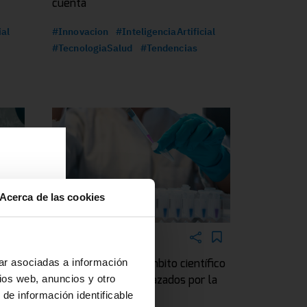
cuenta
ial
#Innovacion
#InteligenciaArtificial
#TecnologiaSalud
#Tendencias
Acerca de las cookies
a
r o
5 MAR 2026
na
ar asociadas a información
 IA
¿Qué trabajos del ámbito científico
ios web, anuncios y otro
a la
pueden verse amenazados por la
 de información identificable
 y
IA?