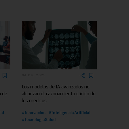
04 DIC 2025
Los modelos de IA avanzados no
o de
alcanzan el razonamiento clínico de
los médicos
ial
#Innovacion
#InteligenciaArtificial
#TecnologiaSalud