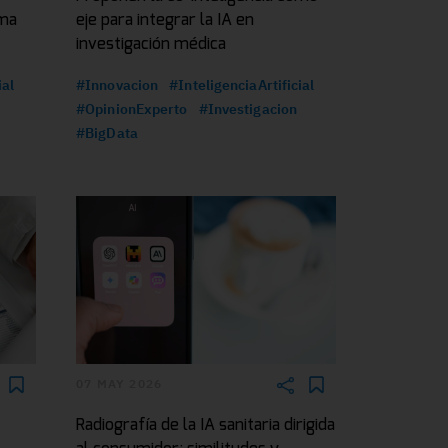
oma
eje para integrar la IA en
investigación médica
ial
#Innovacion
#InteligenciaArtificial
#OpinionExperto
#Investigacion
#BigData
07 MAY 2026
Radiografía de la IA sanitaria dirigida