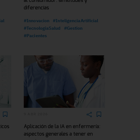
al consumidor: similitudes y
diferencias
ial
#Innovacion
#InteligenciaArtificial
#TecnologiaSalud
#Gestion
#Pacientes
9 ABR 2026
ticos
Aplicación de la IA en enfermería:
aspectos generales a tener en