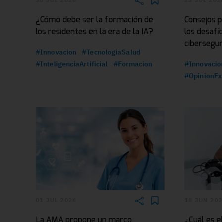
¿Cómo debe ser la formación de
Consejos p
los residentes en la era de la IA?
los desafí
cibersegu
#Innovacion
#TecnologiaSalud
#InteligenciaArtificial
#Formacion
#Innovacio
#OpinionEx
01 JUL 2026
18 JUN 20
La AMA propone un marco
¿Cuál es e