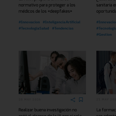
normativo para proteger a los
sanitaria 
médicos de los «deepfakes»
oportunid
#Innovacion
#InteligenciaArtificial
#Innovacio
#TecnologiaSalud
#Tendencias
#Tecnologi
#Gestion
28 MAY 2026
21 MAY 20
Realizar buena investigación no
La formaci