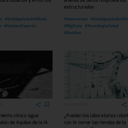
da a usuarios y entornos
análisis de datos hospitalarios
estructurados
n
#InteligenciaArtificial
#Innovacion
#InteligenciaArtific
n
#OpinionExperto
#BigData
#TecnologiaSalud
#Gestion
26
16 ABR 2026
iento clínico sigue
¿Pueden los laboratorios robó
talón de Aquiles de la IA
con IA tomar las riendas de la