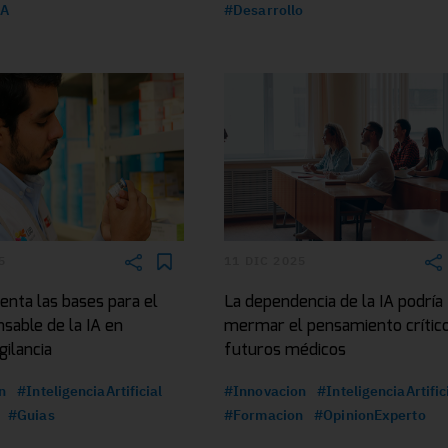
A
#Desarrollo
5
11 DIC 2025
ienta las bases para el
La dependencia de la IA podría
sable de la IA en
mermar el pensamiento crític
ilancia
futuros médicos
n
#InteligenciaArtificial
#Innovacion
#InteligenciaArtific
#Guias
#Formacion
#OpinionExperto