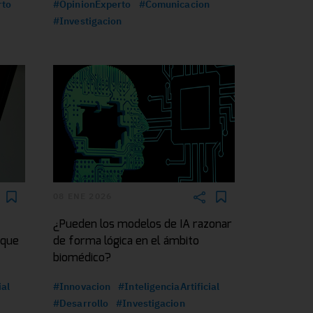
rto
#OpinionExperto
#Comunicacion
#Investigacion
08 ENE 2026
¿Pueden los modelos de IA razonar
 que
de forma lógica en el ámbito
biomédico?
ial
#Innovacion
#InteligenciaArtificial
#Desarrollo
#Investigacion