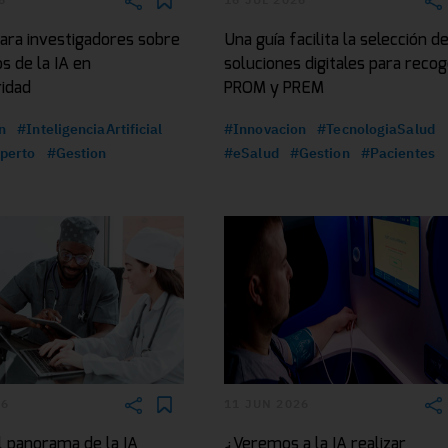
ara investigadores sobre
Una guía facilita la selección d
os de la IA en
soluciones digitales para reco
ridad
PROM y PREM
n
#InteligenciaArtificial
#Innovacion
#TecnologiaSalud
perto
#Gestion
#eSalud
#Gestion
#Pacientes
26
11 JUN 2026
l panorama de la IA
¿Veremos a la IA realizar