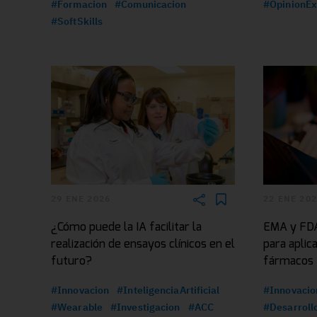
#Formacion
#Comunicacion
#OpinionEx
#SoftSkills
29 ENE 2026
22 ENE 20
¿Cómo puede la IA facilitar la
EMA y FDA 
realización de ensayos clínicos en el
para aplica
futuro?
fármacos
#Innovacion
#InteligenciaArtificial
#Innovacio
#Wearable
#Investigacion
#ACC
#Desarroll