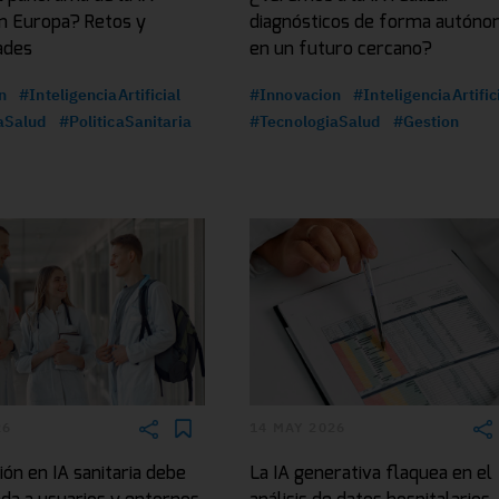
en Europa? Retos y
diagnósticos de forma autón
ades
en un futuro cercano?
n
#InteligenciaArtificial
#Innovacion
#InteligenciaArtific
aSalud
#PoliticaSanitaria
#TecnologiaSalud
#Gestion
26
14 MAY 2026
ón en IA sanitaria debe
La IA generativa flaquea en el