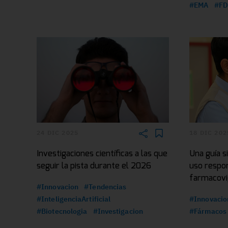
#EMA
#FD
24 DIC 2025
18 DIC 202
Investigaciones científicas a las que
Una guía s
seguir la pista durante el 2026
uso respon
farmacovig
#Innovacion
#Tendencias
#InteligenciaArtificial
#Innovacio
#Biotecnologia
#Investigacion
#Fármacos