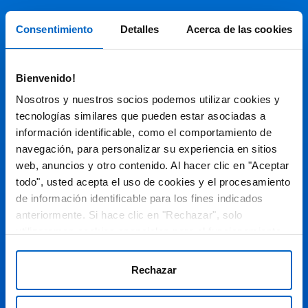
Soportes
Consentimiento
Detalles
Acerca de las cookies
Audiovisual
Bienvenido!
Espacio de Información Médica
Nosotros y nuestros socios podemos utilizar cookies y
tecnologías similares que pueden estar asociadas a
información identificable, como el comportamiento de
navegación, para personalizar su experiencia en sitios
Este sitio web está orientado a profesionales sanitarios de
España.
web, anuncios y otro contenido. Al hacer clic en "Aceptar
todo", usted acepta el uso de cookies y el procesamiento
SC-ES-CP-00099, SC-ES-CP-00101, SC-ES-AMG145-00103, SC-
ES-CP-00064, SC-ES-CP-00007, SC-ES-CP-00100, SC-ES-
de información identificable para los fines indicados
AMG145-00544
Fecha de actualización AGOSTO 2026
anteriormente. Si hace clic en "Rechazar", solo
utilizaremos cookies esenciales para el funcionamiento
DECLARACIÓN DE COOKIES
del sitio web y no para optimizarlo ni personalizarlo. En
cualquier momento, puede ver, cambiar o retirar su
POLÍTICA DE COOKIES
Rechazar
consentimiento haciendo clic en "Preferencias de
POLÍTICA DE PRIVACIDAD
Cookies" en el pie de página de cada página.