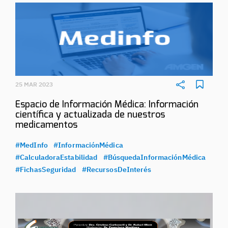
25 MAR 2023
Espacio de Información Médica: Información
científica y actualizada de nuestros
medicamentos
#MedInfo
#InformaciónMédica
#CalculadoraEstabilidad
#BúsquedaInformaciónMédica
#FichasSeguridad
#RecursosDeInterés