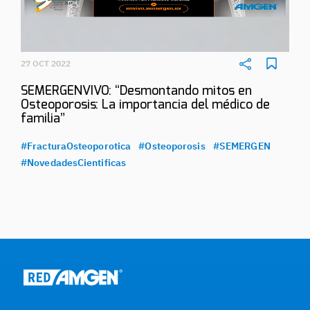
27 OCT 2022
SEMERGENVIVO: “Desmontando mitos en
Osteoporosis: La importancia del médico de
familia”
#FracturaOsteoporotica
#Osteoporosis
#SEMERGEN
#NovedadesCientificas