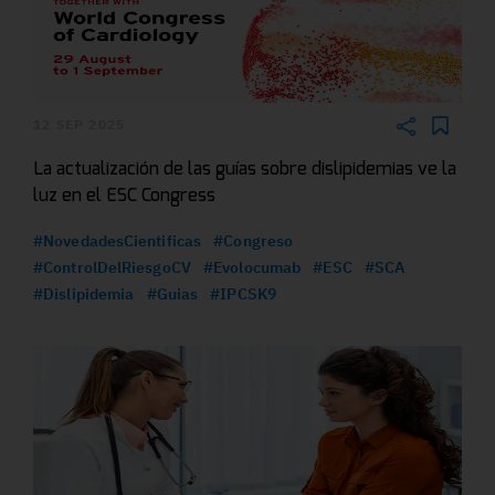
12 SEP 2025
La actualización de las guías sobre dislipidemias ve la
luz en el ESC Congress
#NovedadesCientificas
#Congreso
#ControlDelRiesgoCV
#Evolocumab
#ESC
#SCA
#Dislipidemia
#Guias
#IPCSK9