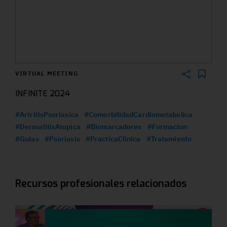
VIRTUAL MEETING
INFINITE 2024
#ArtritisPsoriasica
#ComorbilidadCardiometabolica
#DermatitisAtopica
#Biomarcadores
#Formacion
#Guias
#Psoriasis
#PracticaClinica
#Tratamiento
Recursos profesionales relacionados