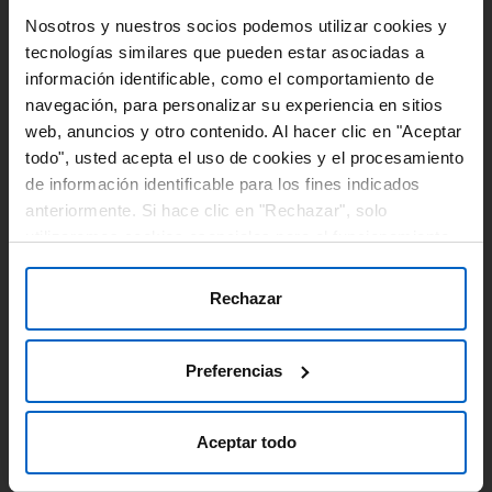
Nosotros y nuestros socios podemos utilizar cookies y
PONENCIA
tecnologías similares que pueden estar asociadas a
Guidelines for lipid lowering in ASCVD prevention –
información identificable, como el comportamiento de
the view from North America
navegación, para personalizar su experiencia en sitios
web, anuncios y otro contenido. Al hacer clic en "Aceptar
#Ponencia
#SesionesCientificas
#Guias
todo", usted acepta el uso de cookies y el procesamiento
#EnfermedadCardiovascularAterosclerotica
de información identificable para los fines indicados
anteriormente. Si hace clic en "Rechazar", solo
utilizaremos cookies esenciales para el funcionamiento
del sitio web y no para optimizarlo ni personalizarlo. En
cualquier momento, puede ver, cambiar o retirar su
Rechazar
consentimiento haciendo clic en "Preferencias de
Cookies" en el pie de página de cada página.
Preferencias
PONENCIA
Aceptar todo
Guidelines for ASCVD prevention – the view from