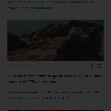
#ArtritisPsoriasica
#ComorbilidadCardiometabolica
#Apremilast
#Tratamiento
08 AGO 2023
Incorporar herramientas geriátricas es esencial para
manejar el CCR en ancianos
#NovedadesCientificas
#Guias
#Tratamiento
#SEOM
#CancerColorrectal
#GEMCAD
#TTD