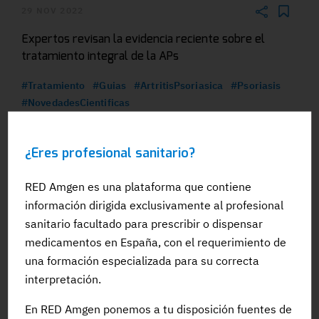
29 NOV 2022
Expertos revisan la evidencia reciente sobre el
tratamiento integral de la APs
#Tratamiento
#Guias
#ArtritisPsoriasica
#Psoriasis
#NovedadesCientificas
¿Eres profesional sanitario?
RED Amgen es una plataforma que contiene
información dirigida exclusivamente al profesional
sanitario facultado para prescribir o dispensar
medicamentos en España, con el requerimiento de
una formación especializada para su correcta
11 AGO 2022
interpretación.
La elección del tratamiento en la artritis psoriásica
En RED Amgen ponemos a tu disposición fuentes de
debe abordar todos los dominios activos de la