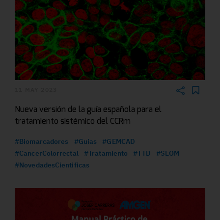
11 MAY 2023
Nueva versión de la guía española para el
tratamiento sistémico del CCRm
#Biomarcadores
#Guias
#GEMCAD
#CancerColorrectal
#Tratamiento
#TTD
#SEOM
#NovedadesCientificas