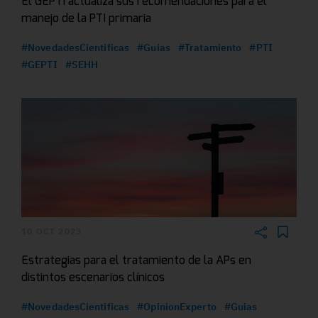
El GEPTI actualiza sus recomendaciones para el
manejo de la PTI primaria
#NovedadesCientificas
#Guias
#Tratamiento
#PTI
#GEPTI
#SEHH
10 OCT 2023
Estrategias para el tratamiento de la APs en
distintos escenarios clínicos
#NovedadesCientificas
#OpinionExperto
#Guias