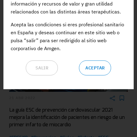
información y recursos de valor y gran utilidad
enfermedad
relacionados con las distintas áreas terapéuticas.
#Guias
#PracticaClinica
#Tratamiento
Acepta las condiciones si eres profesional sanitario
#ArtritisPsoriasica
#NovedadesCientificas
en España y deseas continuar en este sitio web o
pulsa “salir” para ser redirigido al sitio web
corporativo de Amgen.
SALIR
ACEPTAR
21 ABR 2022
La guía ESC de prevención cardiovascular 2021
mejora la identificación de pacientes en riesgo de un
primer infarto de miocardio