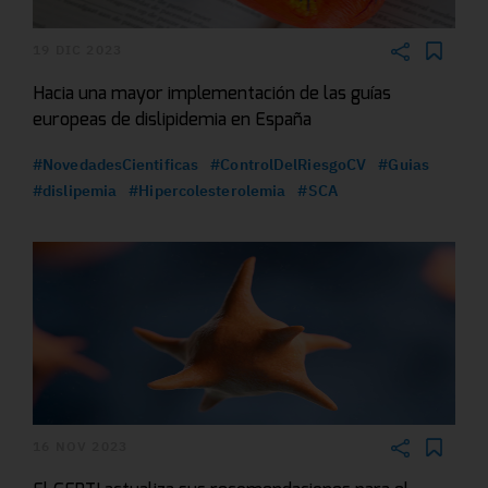
19 DIC 2023
Hacia una mayor implementación de las guías
europeas de dislipidemia en España
#NovedadesCientificas
#ControlDelRiesgoCV
#Guias
#dislipemia
#Hipercolesterolemia
#SCA
16 NOV 2023