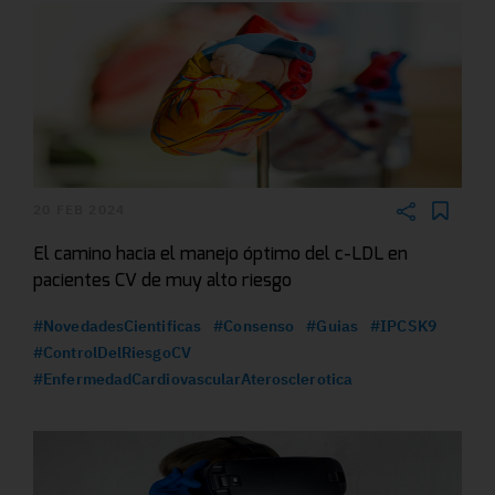
20 FEB 2024
El camino hacia el manejo óptimo del c-LDL en
pacientes CV de muy alto riesgo
#NovedadesCientificas
#Consenso
#Guias
#IPCSK9
#ControlDelRiesgoCV
#EnfermedadCardiovascularAterosclerotica