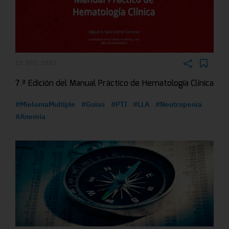
12 DIC 2022
7.ª Edición del Manual Práctico de Hematología Clínica
#MielomaMultiple
#Guias
#PTI
#LLA
#Neutropenia
#Anemia