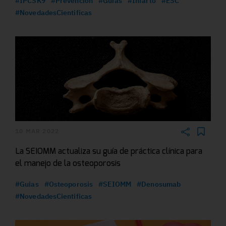
#IPCSK9
#Prevencion
#Guias
#Infarto
#ESC
#NovedadesCientificas
10 MAR 2022
La SEIOMM actualiza su guía de práctica clínica para
el manejo de la osteoporosis
#Guias
#Osteoporosis
#SEIOMM
#Denosumab
#NovedadesCientificas