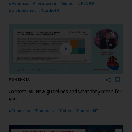
#Ponencia
#Formacion
#Guias
#IPCSK9
#Dislipidemia
#CardioTV
PONENCIA
Connect-MI: New guidelines and what they mean for
you
#Congreso
#Ponencia
#Guias
#ConnectMI