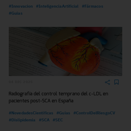
#Innovacion
#InteligenciaArtificial
#Fármacos
#Guias
04 DIC 2025
Radiografía del control temprano del c-LDL en
pacientes post-SCA en España
#NovedadesCientificas
#Guias
#ControlDelRiesgoCV
#Dislipidemia
#SCA
#SEC