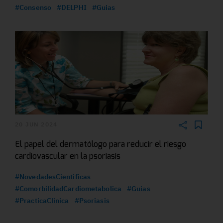
#Consenso
#DELPHI
#Guias
20 JUN 2024
El papel del dermatólogo para reducir el riesgo
cardiovascular en la psoriasis
#NovedadesCientificas
#ComorbilidadCardiometabolica
#Guias
#PracticaClinica
#Psoriasis