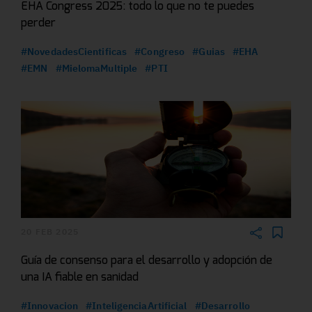
EHA Congress 2025: todo lo que no te puedes
perder
#NovedadesCientificas
#Congreso
#Guias
#EHA
#EMN
#MielomaMultiple
#PTI
20 FEB 2025
Guía de consenso para el desarrollo y adopción de
una IA fiable en sanidad
#Innovacion
#InteligenciaArtificial
#Desarrollo