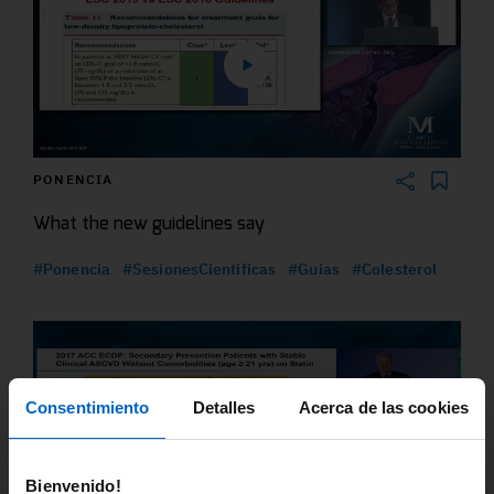
PONENCIA
What the new guidelines say
#Ponencia
#SesionesCientificas
#Guias
#Colesterol
Consentimiento
Detalles
Acerca de las cookies
Bienvenido!