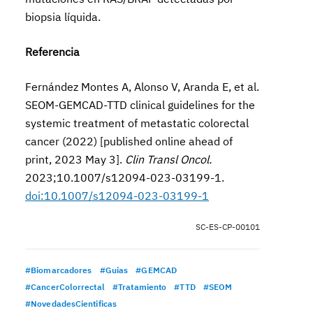
biopsia líquida.
Referencia
Fernández Montes A, Alonso V, Aranda E, et al.
SEOM-GEMCAD-TTD clinical guidelines for the
systemic treatment of metastatic colorectal
cancer (2022) [published online ahead of
print, 2023 May 3].
Clin Transl Oncol.
2023;10.1007/s12094-023-03199-1.
doi:10.1007/s12094-023-03199-1
SC-ES-CP-00101
#Biomarcadores
#Guias
#GEMCAD
#CancerColorrectal
#Tratamiento
#TTD
#SEOM
#NovedadesCientificas