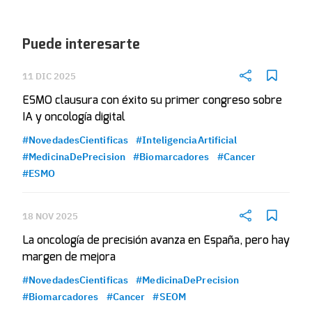
Puede interesarte
11 DIC 2025
ESMO clausura con éxito su primer congreso sobre
IA y oncología digital
#NovedadesCientificas
#InteligenciaArtificial
#MedicinaDePrecision
#Biomarcadores
#Cancer
#ESMO
18 NOV 2025
La oncología de precisión avanza en España, pero hay
margen de mejora
#NovedadesCientificas
#MedicinaDePrecision
#Biomarcadores
#Cancer
#SEOM