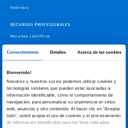
Webinars
RECURSOS PROFESIONALES
Recursos científicos
Soportes
Consentimiento
Detalles
Acerca de las cookies
Audiovisual
Bienvenido!
Espacio de Información Médica
Nosotros y nuestros socios podemos utilizar cookies y
tecnologías similares que pueden estar asociadas a
información identificable, como el comportamiento de
navegación, para personalizar su experiencia en sitios
Este sitio web está orientado a profesionales sanitarios de
España.
web, anuncios y otro contenido. Al hacer clic en "Aceptar
todo", usted acepta el uso de cookies y el procesamiento
SC-ES-CP-00099, SC-ES-CP-00101, SC-ES-AMG145-00103, SC-
ES-CP-00064, SC-ES-CP-00007, SC-ES-CP-00100, SC-ES-
de información identificable para los fines indicados
AMG145-00544
Fecha de actualización AGOSTO 2026