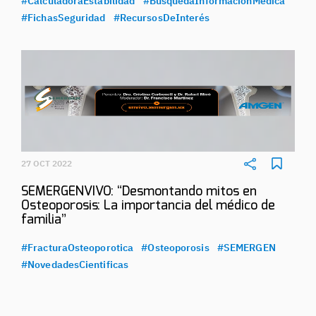
#CalculadoraEstabilidad
#BúsquedaInformaciónMédica
#FichasSeguridad
#RecursosDeInterés
27 OCT 2022
SEMERGENVIVO: “Desmontando mitos en
Osteoporosis: La importancia del médico de
familia”
#FracturaOsteoporotica
#Osteoporosis
#SEMERGEN
#NovedadesCientificas