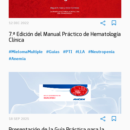
12 DIC 2022
7.ª Edición del Manual Práctico de Hematología
Clínica
#MielomaMultiple
#Guias
#PTI
#LLA
#Neutropenia
#Anemia
18 SEP 2025