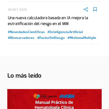
30 OCT 2025
Una nueva calculadora basada en IA mejora la
estratificación del riesgo en el MM
#NovedadesCientificas
#InteligenciaArtificial
#Biomarcadores
#FactorDeRiesgo
#MielomaMultiple
Lo más leído