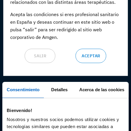
relacionados con las distintas áreas terapéuticas.
Webinars
Acepta las condiciones si eres profesional sanitario
CONGRESOS Y EVENTOS
en España y deseas continuar en este sitio web o
pulsa “salir” para ser redirigido al sitio web
Congresos y eventos
corporativo de Amgen.
Webinars
SALIR
ACEPTAR
RECURSOS PROFESIONALES
Recursos científicos
Soportes
Consentimiento
Detalles
Acerca de las cookies
Audiovisual
Bienvenido!
Espacio de Información Médica
Nosotros y nuestros socios podemos utilizar cookies y
tecnologías similares que pueden estar asociadas a