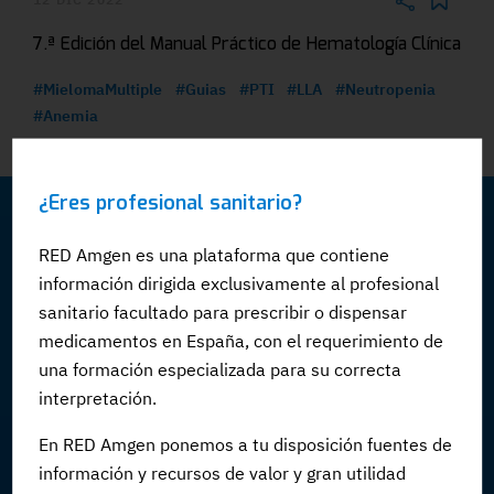
7.ª Edición del Manual Práctico de Hematología Clínica
#MielomaMultiple
#Guias
#PTI
#LLA
#Neutropenia
#Anemia
¿Eres profesional sanitario?
RED Amgen es una plataforma que contiene
información dirigida exclusivamente al profesional
ACTUALIDAD
sanitario facultado para prescribir o dispensar
medicamentos en España, con el requerimiento de
FORMACIÓN
una formación especializada para su correcta
interpretación.
Cursos
En RED Amgen ponemos a tu disposición fuentes de
Virtual meetings
información y recursos de valor y gran utilidad