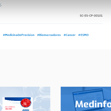
r
.
SC-ES-CP-00101
l
#MedicinaDePrecision
#Biomarcadores
#Cancer
#ESMO