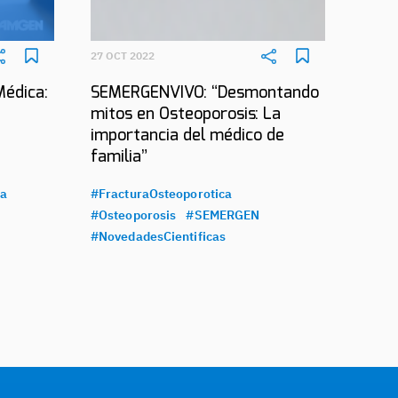
27 OCT 2022
Médica:
SEMERGENVIVO: “Desmontando
mitos en Osteoporosis: La
importancia del médico de
familia”
ca
#FracturaOsteoporotica
#Osteoporosis
#SEMERGEN
#NovedadesCientificas