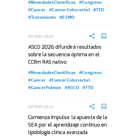
#NovedadesCientificas
#Congreso
#Cancer
#CancerColorrectal
#TTD
#Tratamiento
#ESMO
19 MAY 2026
ASCO 2026 difundirá resultados
sobre la secuencia óptima en el
CCRm RAS nativo
#NovedadesCientificas
#Congreso
#Cancer
#CancerColorrectal
#CancerPulmon
#ASCO
#TTD
14 MAY 2026
Comienza Impulsa: la apuesta de la
SEA por el aprendizaje continuo en
lipidología clínica avanzada