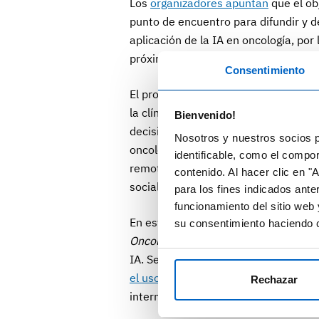
Los
organizadores apuntan
que el ob
punto de encuentro para difundir y de
aplicación de la IA en oncología, por
próximo año, que se celebrará de nu
Consentimiento
El programa científico de este prim
la clínica, como el uso de la IA mu
Bienvenido!
decisiones; la incorporación de biom
Nosotros y nuestros socios p
oncología de precisión; las posibilid
identificable, como el compo
remota de pacientes y la realización
contenido. Al hacer clic en "
sociales de la incorporación de la IA 
para los fines indicados ante
funcionamiento del sitio web 
En este sentido, la ESMO ha promovi
su consentimiento haciendo c
Oncology
, cuyo objetivo es sentar l
IA. Se trata de
la guía sobre el uso d
el uso de biomarcadores basados en
Rechazar
internacionales, incluidos autores e