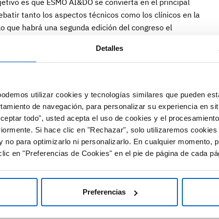
jetivo es que ESMO AI&DO se convierta en el principal
batir tanto los aspectos técnicos como los clínicos en la
 lo que habrá una segunda edición del congreso el
evo en la capital alemana.
Detalles
er evento ha abordado diversos aspectos de relevancia en
ltimodal como herramienta de apoyo en la toma de
arcadores identificados mediante algoritmos en la
odemos utilizar cookies y tecnologías similares que pueden est
ades de las tecnologías digitales en la monitorización
rtamiento de navegación, para personalizar su experiencia en sit
 de ensayos descentralizados; y las implicaciones
Aceptar todo", usted acepta el uso de cookies y el procesamiento
en la práctica oncológica.
riormente. Si hace clic en "Rechazar", solo utilizaremos cookies
y no para optimizarlo ni personalizarlo. En cualquier momento, p
do recientemente dos trabajos, publicados en
Annals of
lic en "Preferencias de Cookies" en el pie de página de cada pá
as bases para una implementación segura y efectiva de la
e LLM en la práctica clínica
y los
requisitos básicos para
 IA en oncología
, ambos a cargo de expertos
Preferencias
spañoles.