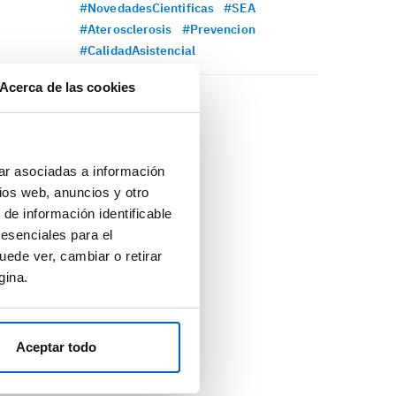
#NovedadesCientificas
#SEA
#Aterosclerosis
#Prevencion
#CalidadAsistencial
Acerca de las cookies
ar asociadas a información
ios web, anuncios y otro
 de información identificable
 esenciales para el
uede ver, cambiar o retirar
gina.
Aceptar todo