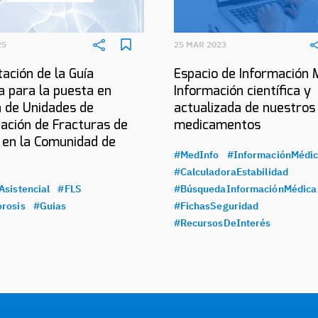
25
25 MAR 2023
ación de la Guía
Espacio de Información 
a para la puesta en
Información científica y
 de Unidades de
actualizada de nuestros
ación de Fracturas de
medicamentos
 en la Comunidad de
#MedInfo
#InformaciónMédi
#CalculadoraEstabilidad
Asistencial
#FLS
#BúsquedaInformaciónMédica
rosis
#Guias
#FichasSeguridad
#RecursosDeInterés