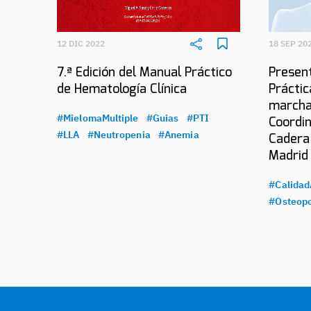
12 DIC 2022
18 SEP 20
7.ª Edición del Manual Práctico
Present
de Hematología Clínica
Práctic
marcha
#MielomaMultiple
#Guias
#PTI
Coordin
#LLA
#Neutropenia
#Anemia
Cadera
Madrid
#Calidad
#Osteopo