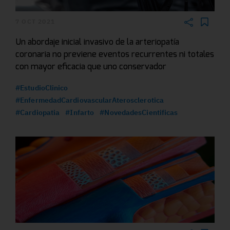
7 OCT 2021
Un abordaje inicial invasivo de la arteriopatía
coronaria no previene eventos recurrentes ni totales
con mayor eficacia que uno conservador
#EstudioClinico
#EnfermedadCardiovascularAterosclerotica
#Cardiopatia
#Infarto
#NovedadesCientificas