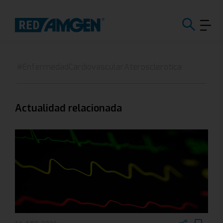
#EnfermedadCardiovascularAterosclerotica
Actualidad relacionada
16 ABR 2026