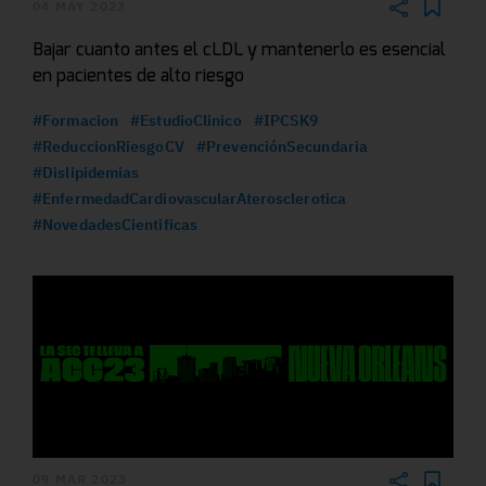
04 MAY 2023
Bajar cuanto antes el cLDL y mantenerlo es esencial
en pacientes de alto riesgo
#Formacion
#EstudioClinico
#IPCSK9
#ReduccionRiesgoCV
#PrevenciónSecundaria
#Dislipidemias
#EnfermedadCardiovascularAterosclerotica
#NovedadesCientificas
09 MAR 2023