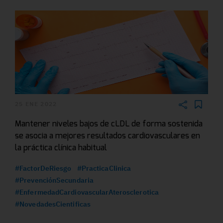
25 ENE 2022
Mantener niveles bajos de cLDL de forma sostenida
se asocia a mejores resultados cardiovasculares en
la práctica clínica habitual
#FactorDeRiesgo
#PracticaClinica
#PrevenciónSecundaria
#EnfermedadCardiovascularAterosclerotica
#NovedadesCientificas