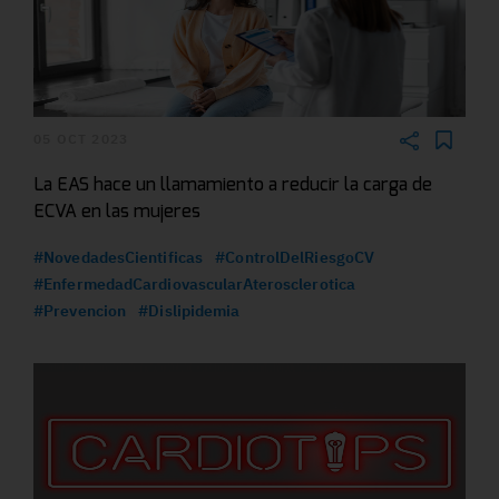
05 OCT 2023
La EAS hace un llamamiento a reducir la carga de
ECVA en las mujeres
#NovedadesCientificas
#ControlDelRiesgoCV
#EnfermedadCardiovascularAterosclerotica
#Prevencion
#Dislipidemia