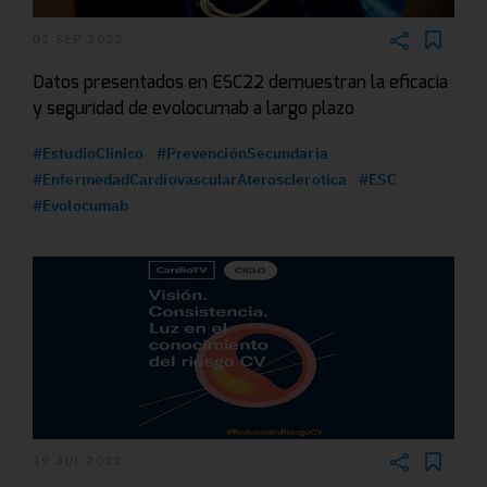
01 SEP 2022
Datos presentados en ESC22 demuestran la eficacia
y seguridad de evolocumab a largo plazo
#EstudioClinico
#PrevenciónSecundaria
#EnfermedadCardiovascularAterosclerotica
#ESC
#Evolocumab
19 JUL 2022