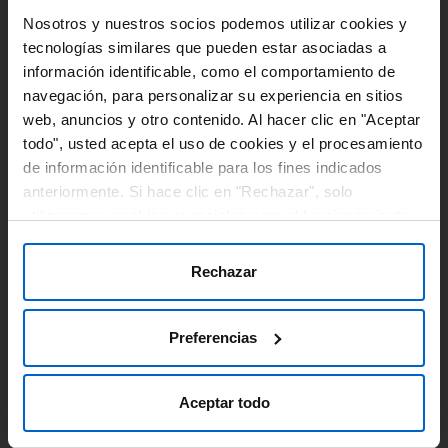
apuesta por un enfoque gradual para la
Nosotros y nuestros socios podemos utilizar cookies y
intensificación del tratamiento
tecnologías similares que pueden estar asociadas a
información identificable, como el comportamiento de
#Guias
#EnfermedadCardiovascularAterosclerotica
navegación, para personalizar su experiencia en sitios
#ESC
#Prevencion
#NovedadesCientificas
web, anuncios y otro contenido. Al hacer clic en "Aceptar
todo", usted acepta el uso de cookies y el procesamiento
de información identificable para los fines indicados
anteriormente. Si hace clic en "Rechazar", solo
utilizaremos cookies esenciales para el funcionamiento
del sitio web y no para optimizarlo ni personalizarlo. En
cualquier momento, puede ver, cambiar o retirar su
Rechazar
consentimiento haciendo clic en "Preferencias de
Cookies" en el pie de página de cada página.
16 SEP 2021
Preferencias
La reducción del cLDL por debajo de 40 mg/dl
ofrece beneficios clínicos continuados
Aceptar todo
#FactorDeRiesgo
#IPCSK9