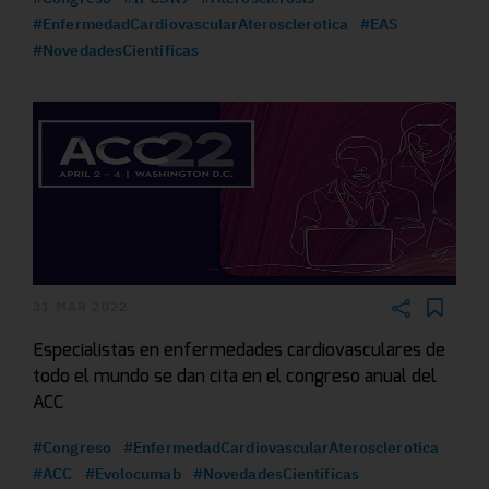
#EnfermedadCardiovascularAterosclerotica
#EAS
#NovedadesCientificas
31 MAR 2022
Especialistas en enfermedades cardiovasculares de
todo el mundo se dan cita en el congreso anual del
ACC
#Congreso
#EnfermedadCardiovascularAterosclerotica
#ACC
#Evolocumab
#NovedadesCientificas