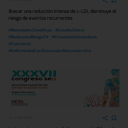
Buscar una reducción intensa de c-LDL disminuye el
riesgo de eventos recurrentes
#NovedadesCientificas
#EstudioClinico
#ReduccionRiesgoCV
#PrevenciónSecundaria
#Colesterol
#EnfermedadCardiovascularAterosclerotica
23 JUN 2025