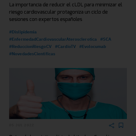
La importancia de reducir el cLDL para minimizar el
riesgo cardiovascular protagoniza un ciclo de
sesiones con expertos españoles
#Dislipidemia
#EnfermedadCardiovascularAterosclerotica
#SCA
#ReduccionRiesgoCV
#CardioTV
#Evolocumab
#NovedadesCientificas
05 JUL 2022