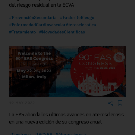
del riesgo residual en la ECVA
#PrevenciónSecundaria
#FactorDeRiesgo
#EnfermedadCardiovascularAterosclerotica
#Tratamiento
#NovedadesCientificas
19 MAY 2022
La EAS aborda los últimos avances en aterosclerosis
en una nueva edición de su congreso anual
#Congreso
#IPCSK9
#Aterosclerosis