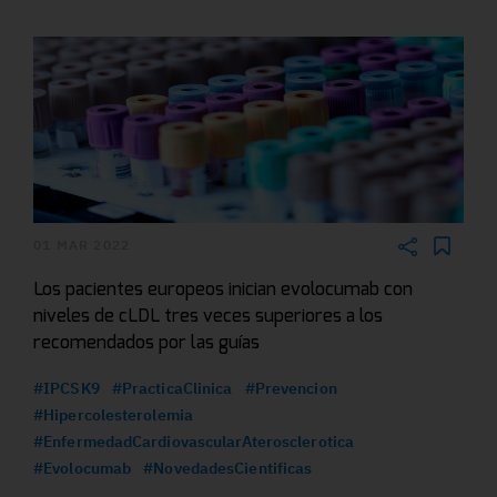
01 MAR 2022
Los pacientes europeos inician evolocumab con
niveles de cLDL tres veces superiores a los
recomendados por las guías
#IPCSK9
#PracticaClinica
#Prevencion
#Hipercolesterolemia
#EnfermedadCardiovascularAterosclerotica
#Evolocumab
#NovedadesCientificas