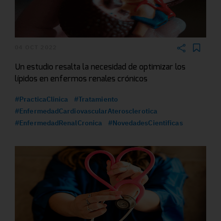
04 OCT 2022
Un estudio resalta la necesidad de optimizar los
lípidos en enfermos renales crónicos
#PracticaClinica
#Tratamiento
#EnfermedadCardiovascularAterosclerotica
#EnfermedadRenalCronica
#NovedadesCientificas