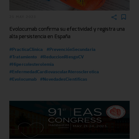
25 MAY 2023
Evolocumab confirma su efectividad y registra una
alta persistencia en España
#PracticaClinica
#PrevenciónSecundaria
#Tratamiento
#ReduccionRiesgoCV
#Hipercolesterolemia
#EnfermedadCardiovascularAterosclerotica
#Evolocumab
#NovedadesCientificas