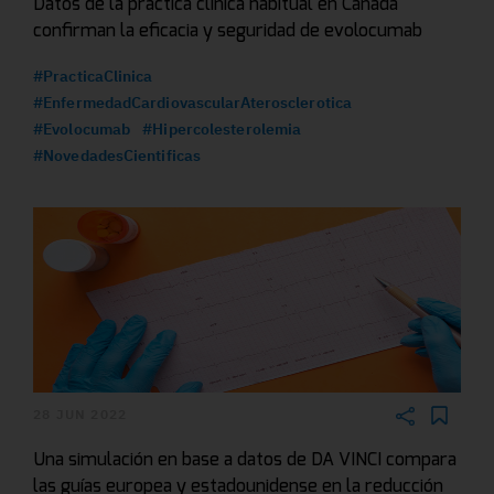
Datos de la práctica clínica habitual en Canadá
confirman la eficacia y seguridad de evolocumab
#PracticaClinica
#EnfermedadCardiovascularAterosclerotica
#Evolocumab
#Hipercolesterolemia
#NovedadesCientificas
28 JUN 2022
Una simulación en base a datos de DA VINCI compara
las guías europea y estadounidense en la reducción