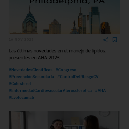
16 NOV 2023
Las últimas novedades en el manejo de lípidos,
presentes en AHA 2023
#NovedadesCientificas
#Congreso
#PrevenciónSecundaria
#ControlDelRiesgoCV
#Colesterol
#EnfermedadCardiovascularAterosclerotica
#AHA
#Evolocumab