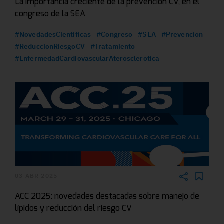
La importancia creciente de la prevención CV, en el
congreso de la SEA
#NovedadesCientificas
#Congreso
#SEA
#Prevencion
#ReduccionRiesgoCV
#Tratamiento
#EnfermedadCardiovascularAterosclerotica
03 ABR 2025
ACC 2025: novedades destacadas sobre manejo de
lípidos y reducción del riesgo CV