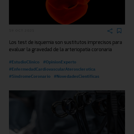
19 OCT 2021
Los test de isquemia son sustitutos imprecisos para
evaluar la gravedad de la arteriopatía coronaria
#EstudioClinico
#OpinionExperto
#EnfermedadCardiovascularAterosclerotica
#SindromeCoronario
#NovedadesCientificas