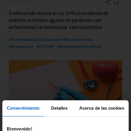
27 SEP 2021
Evolocumab reduce en un 24% la incidencia de
eventos arteriales agudos en pacientes con
enfermedad cardiovascular aterosclerótica
#EnfermedadCardiovascularAterosclerotica
#Prevencion
#IPCSK9
#NovedadesCientificas
Consentimiento
Detalles
Acerca de las cookies
23 SEP 2021
La nueva guía europea de prevención cardiovascular
Bienvenido!