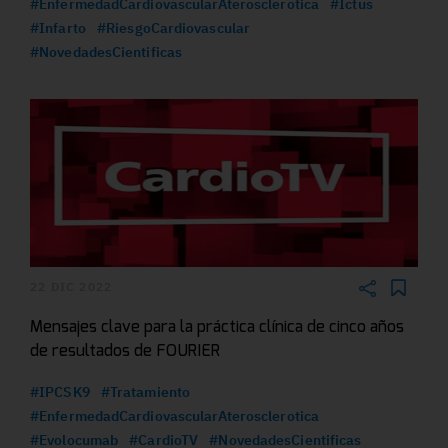
#EnfermedadCardiovascularAterosclerotica
#Ictus
#Infarto
#RiesgoCardiovascular
#NovedadesCientificas
22 DIC 2022
Mensajes clave para la práctica clínica de cinco años
de resultados de FOURIER
#IPCSK9
#Tratamiento
#EnfermedadCardiovascularAterosclerotica
#Evolocumab
#CardioTV
#NovedadesCientificas