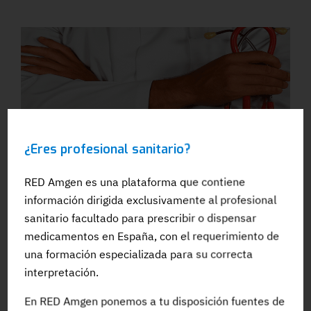
¿Eres profesional sanitario?
24 NOV 2022
RED Amgen es una plataforma que contiene
Los iPCSK9 no deberían ser motivo de inquietud en la
información dirigida exclusivamente al profesional
diabetes de nueva aparición
sanitario facultado para prescribir o dispensar
#Diabetes
#IPCSK9
medicamentos en España, con el requerimiento de
#EnfermedadCardiovascularAterosclerotica
una formación especializada para su correcta
#NovedadesCientificas
interpretación.
En RED Amgen ponemos a tu disposición fuentes de