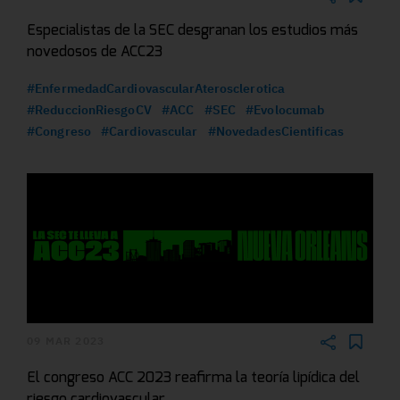
Especialistas de la SEC desgranan los estudios más
novedosos de ACC23
#EnfermedadCardiovascularAterosclerotica
#ReduccionRiesgoCV
#ACC
#SEC
#Evolocumab
#Congreso
#Cardiovascular
#NovedadesCientificas
09 MAR 2023
El congreso ACC 2023 reafirma la teoría lipídica del
riesgo cardiovascular