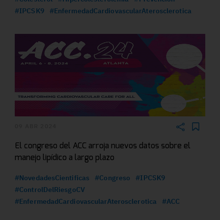
#IPCSK9
#EnfermedadCardiovascularAterosclerotica
09 ABR 2024
El congreso del ACC arroja nuevos datos sobre el
manejo lipídico a largo plazo
#NovedadesCientificas
#Congreso
#IPCSK9
#ControlDelRiesgoCV
#EnfermedadCardiovascularAterosclerotica
#ACC