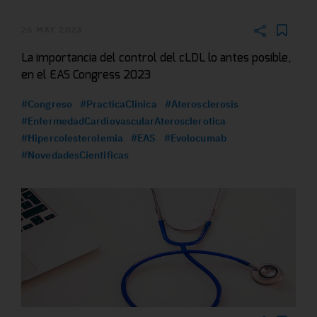
25 MAY 2023
La importancia del control del cLDL lo antes posible,
en el EAS Congress 2023
#Congreso
#PracticaClinica
#Aterosclerosis
#EnfermedadCardiovascularAterosclerotica
#Hipercolesterolemia
#EAS
#Evolocumab
#NovedadesCientificas