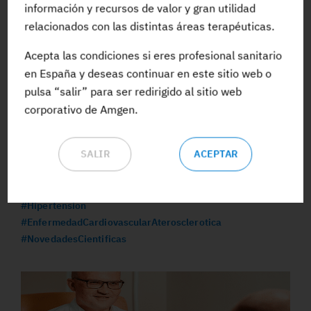
información y recursos de valor y gran utilidad
relacionados con las distintas áreas terapéuticas.
Acepta las condiciones si eres profesional sanitario
en España y deseas continuar en este sitio web o
pulsa “salir” para ser redirigido al sitio web
corporativo de Amgen.
13 OCT 2022
Recomendaciones para mejorar la prevención
SALIR
ACEPTAR
cardiovascular en mujeres jóvenes
#FactorDeRiesgo
#Prevencion
#Colesterol
#Diabetes
#Hipertension
#EnfermedadCardiovascularAterosclerotica
#NovedadesCientificas