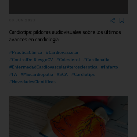
08 JUN 2023
Cardiotips: píldoras audiovisuales sobre los últimos
avances en cardiología
#PracticaClinica
#Cardiovascular
#ControlDelRiesgoCV
#Colesterol
#Cardiopatia
#EnfermedadCardiovascularAterosclerotica
#Infarto
#FA
#Miocardiopatia
#SCA
#Cardiotips
#NovedadesCientificas