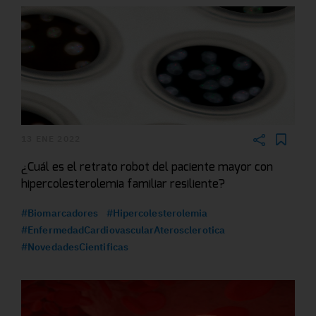
13 ENE 2022
¿Cuál es el retrato robot del paciente mayor con
hipercolesterolemia familiar resiliente?
#Biomarcadores
#Hipercolesterolemia
#EnfermedadCardiovascularAterosclerotica
#NovedadesCientificas