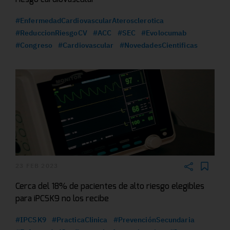
#EnfermedadCardiovascularAterosclerotica
#ReduccionRiesgoCV
#ACC
#SEC
#Evolocumab
#Congreso
#Cardiovascular
#NovedadesCientificas
23 FEB 2023
Cerca del 18% de pacientes de alto riesgo elegibles
para iPCSK9 no los recibe
#IPCSK9
#PracticaClinica
#PrevenciónSecundaria