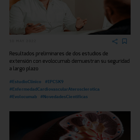
10 MAY 2022
Resultados preliminares de dos estudios de
extensión con evolocumab demuestran su seguridad
a largo plazo
#EstudioClinico
#IPCSK9
#EnfermedadCardiovascularAterosclerotica
#Evolocumab
#NovedadesCientificas