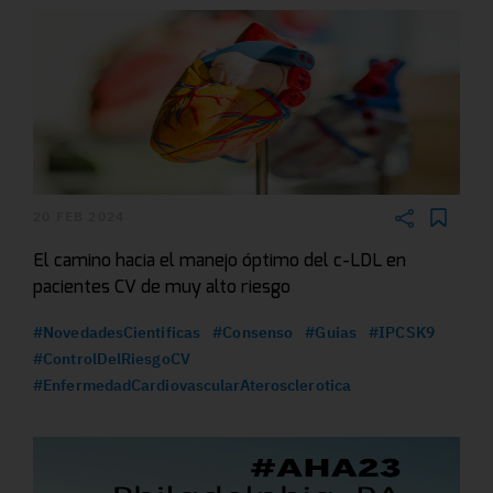
20 FEB 2024
El camino hacia el manejo óptimo del c-LDL en
pacientes CV de muy alto riesgo
#NovedadesCientificas
#Consenso
#Guias
#IPCSK9
#ControlDelRiesgoCV
#EnfermedadCardiovascularAterosclerotica