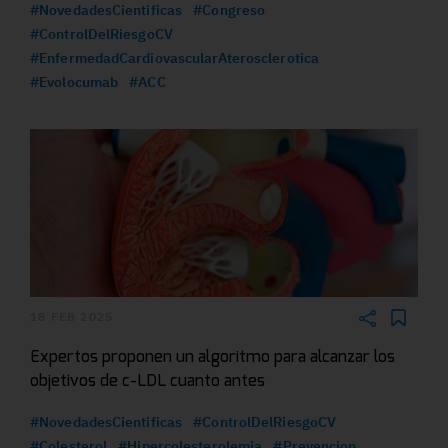
#NovedadesCientificas
#Congreso
#ControlDelRiesgoCV
#EnfermedadCardiovascularAterosclerotica
#Evolocumab
#ACC
18 FEB 2025
Expertos proponen un algoritmo para alcanzar los
objetivos de c-LDL cuanto antes
#NovedadesCientificas
#ControlDelRiesgoCV
#Colesterol
#Hipercolesterolemia
#Prevencion