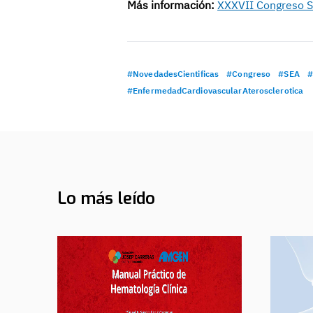
Más información:
XXXVII Congreso S
#NovedadesCientificas
#Congreso
#SEA
#
#EnfermedadCardiovascularAterosclerotica
Lo más leído