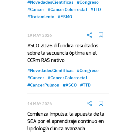
#NovedadesCientificas
#Congreso
#Cancer
#CancerColorrectal
#TTD
#Tratamiento
#ESMO
19 MAY 2026
ASCO 2026 difundirá resultados
sobre la secuencia óptima en el
CCRm RAS nativo
#NovedadesCientificas
#Congreso
#Cancer
#CancerColorrectal
#CancerPulmon
#ASCO
#TTD
14 MAY 2026
Comienza Impulsa: la apuesta de la
SEA por el aprendizaje continuo en
lipidología clínica avanzada