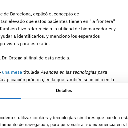
ínic de Barcelona, explicó el concepto de
 tan elevado que estos pacientes tienen en "la frontera"
También hizo referencia a la utilidad de biomarcadores y
ayudar a identificarlos, y mencionó los esperados
revistos para este año.
r. Ortega al final de esta noticia.
ró
una mesa
titulada
Avances en las tecnologías para
Su aplicación práctica, en la que también se incidió en la
los pacientes antes de sufrir un primer evento CV. Por
Detalles
ngels Pedragosa, del Consorci Sanitari de Terrassa, apuntó
imado y que incorporar la ecografía vascular a la
u parte, el Dr. Miguel Caínzos, del Hospital del Mar de
 continuum de riesgo en estos pacientes y la utilidad del
odemos utilizar cookies y tecnologías similares que pueden est
ventos.
rtamiento de navegación, para personalizar su experiencia en sit