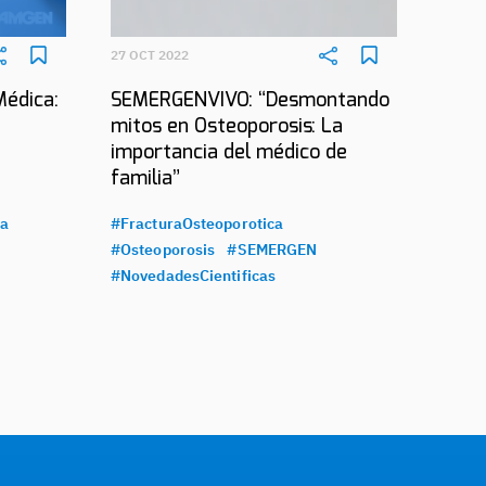
27 OCT 2022
Médica:
SEMERGENVIVO: “Desmontando
mitos en Osteoporosis: La
importancia del médico de
familia”
ca
#FracturaOsteoporotica
#Osteoporosis
#SEMERGEN
#NovedadesCientificas