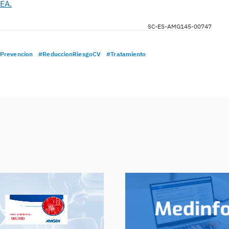
EA.
SC-ES-AMG145-00747
Prevencion
#ReduccionRiesgoCV
#Tratamiento