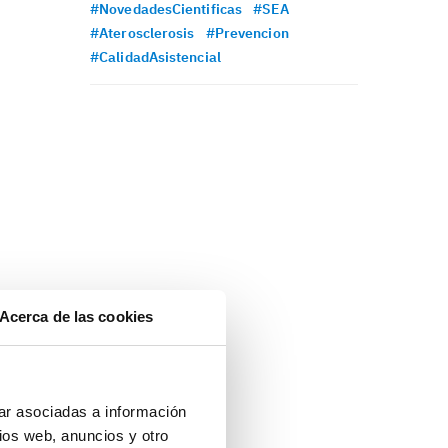
#NovedadesCientificas
#SEA
#Aterosclerosis
#Prevencion
#CalidadAsistencial
Acerca de las cookies
ar asociadas a información
ios web, anuncios y otro