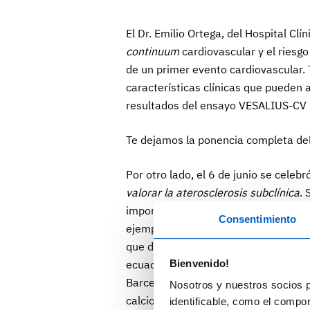
​El Dr. Emilio Ortega, del Hospital Cl
continuum
cardiovascular y el riesgo
de un primer evento cardiovascular. 
características clínicas que pueden 
resultados del ensayo VESALIUS-CV p
Te dejamos la ponencia completa del D
Por otro lado, el 6 de junio se celeb
valorar la aterosclerosis subclínica
. 
importancia de evaluar el riesgo de 
Consentimiento
ejemplo, en su exposición, la Dra. À
que dicho riesgo podría estar subest
Bienvenido!
ecuación podría ser de utilidad. Por s
Barcelona, reiteró la importancia del
Nosotros y nuestros socios p
calcio coronario como predictor de e
identificable, como el compo