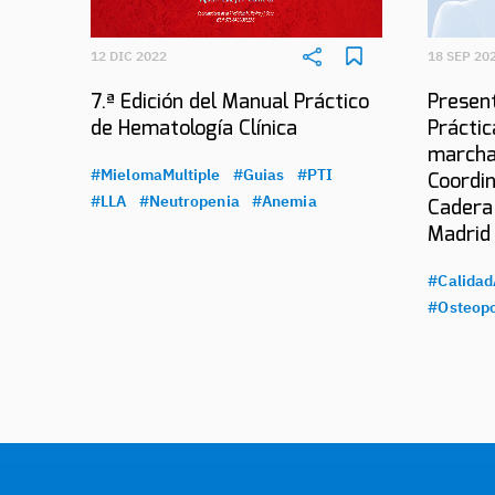
12 DIC 2022
18 SEP 20
7.ª Edición del Manual Práctico
Present
de Hematología Clínica
Práctic
marcha
#MielomaMultiple
#Guias
#PTI
Coordin
#LLA
#Neutropenia
#Anemia
Cadera
Madrid
#Calidad
#Osteopo