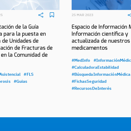
25
25 MAR 2023
ación de la Guía
Espacio de Información 
a para la puesta en
Información científica y
 de Unidades de
actualizada de nuestros
ación de Fracturas de
medicamentos
 en la Comunidad de
#MedInfo
#InformaciónMédi
#CalculadoraEstabilidad
Asistencial
#FLS
#BúsquedaInformaciónMédica
rosis
#Guias
#FichasSeguridad
#RecursosDeInterés