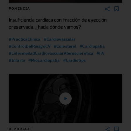
PONENCIA
Insuficiencia cardiaca con fracción de eyección
preservada, ¿hacia dónde vamos?
#PracticaClinica
#Cardiovascular
#ControlDelRiesgoCV
#Colesterol
#Cardiopatia
#EnfermedadCardiovascularAterosclerotica
#FA
#Infarto
#Miocardiopatia
#Cardiotips
REPORTAJE