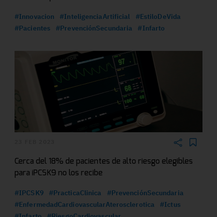
#Innovacion
#InteligenciaArtificial
#EstiloDeVida
#Pacientes
#PrevenciónSecundaria
#Infarto
23 FEB 2023
Cerca del 18% de pacientes de alto riesgo elegibles
para iPCSK9 no los recibe
#IPCSK9
#PracticaClinica
#PrevenciónSecundaria
#EnfermedadCardiovascularAterosclerotica
#Ictus
#Infarto
#RiesgoCardiovascular