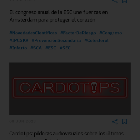
El congreso anual de la ESC une fuerzas en
Ámsterdam para proteger el corazón
#NovedadesCientificas
#FactorDeRiesgo
#Congreso
#IPCSK9
#PrevenciónSecundaria
#Colesterol
#Infarto
#SCA
#ESC
#SEC
08 JUN 2023
Cardiotips: píldoras audiovisuales sobre los últimos