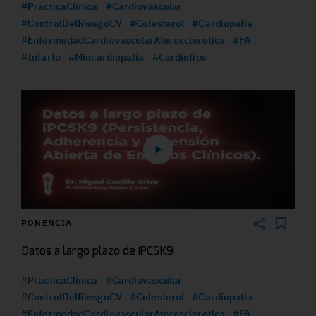
#PracticaClinica
#Cardiovascular
#ControlDelRiesgoCV
#Colesterol
#Cardiopatia
#EnfermedadCardiovascularAterosclerotica
#FA
#Infarto
#Miocardiopatia
#Cardiotips
PONENCIA
Datos a largo plazo de iPCSK9
#PracticaClinica
#Cardiovascular
#ControlDelRiesgoCV
#Colesterol
#Cardiopatia
#EnfermedadCardiovascularAterosclerotica
#FA