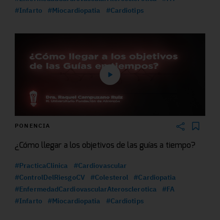
#Infarto
#Miocardiopatia
#Cardiotips
PONENCIA
¿Cómo llegar a los objetivos de las guías a tiempo?
#PracticaClinica
#Cardiovascular
#ControlDelRiesgoCV
#Colesterol
#Cardiopatia
#EnfermedadCardiovascularAterosclerotica
#FA
#Infarto
#Miocardiopatia
#Cardiotips