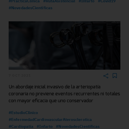
#PracticaClinica
#RutaAsistencial
#Infarto
#Covid19
#NovedadesCientificas
7 OCT 2021
Un abordaje inicial invasivo de la arteriopatía
coronaria no previene eventos recurrentes ni totales
con mayor eficacia que uno conservador
#EstudioClinico
#EnfermedadCardiovascularAterosclerotica
#Cardiopatia
#Infarto
#NovedadesCientificas