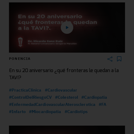
PONENCIA
En su 20 aniversario ¿qué fronteras le quedan a la
TAVI?
#PracticaClinica
#Cardiovascular
#ControlDelRiesgoCV
#Colesterol
#Cardiopatia
#EnfermedadCardiovascularAterosclerotica
#FA
#Infarto
#Miocardiopatia
#Cardiotips