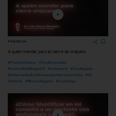
PONENCIA
A quién mandar para el cierre de orejuela
#PracticaClinica
#Cardiovascular
#ControlDelRiesgoCV
#Colesterol
#Cardiopatia
#EnfermedadCardiovascularAterosclerotica
#FA
#Infarto
#Miocardiopatia
#Cardiotips