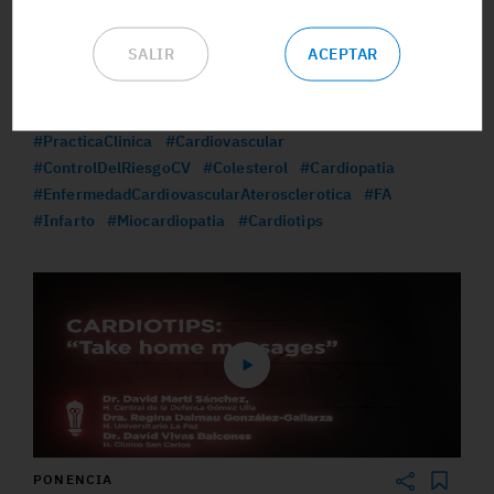
PONENCIA
SALIR
ACEPTAR
¿Cómo me facilita la RM cardiaca el diagnóstico del
MINOCA?
#PracticaClinica
#Cardiovascular
#ControlDelRiesgoCV
#Colesterol
#Cardiopatia
#EnfermedadCardiovascularAterosclerotica
#FA
#Infarto
#Miocardiopatia
#Cardiotips
PONENCIA