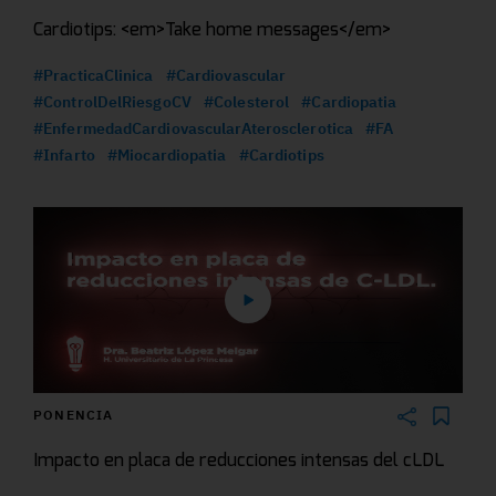
Cardiotips: <em>Take home messages</em>
#PracticaClinica
#Cardiovascular
#ControlDelRiesgoCV
#Colesterol
#Cardiopatia
#EnfermedadCardiovascularAterosclerotica
#FA
#Infarto
#Miocardiopatia
#Cardiotips
PONENCIA
Impacto en placa de reducciones intensas del cLDL