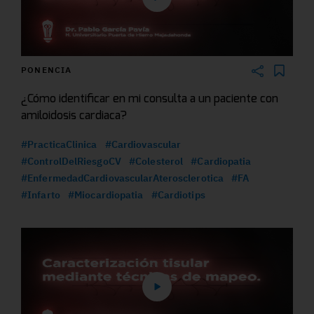
PONENCIA
¿Cómo identificar en mi consulta a un paciente con
amiloidosis cardiaca?
#PracticaClinica
#Cardiovascular
#ControlDelRiesgoCV
#Colesterol
#Cardiopatia
#EnfermedadCardiovascularAterosclerotica
#FA
#Infarto
#Miocardiopatia
#Cardiotips