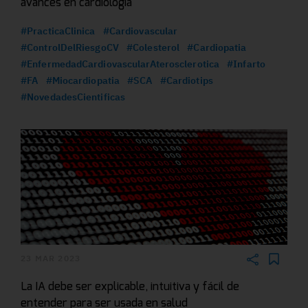
avances en cardiología
#PracticaClinica
#Cardiovascular
#ControlDelRiesgoCV
#Colesterol
#Cardiopatia
#EnfermedadCardiovascularAterosclerotica
#Infarto
#FA
#Miocardiopatia
#SCA
#Cardiotips
#NovedadesCientificas
23 MAR 2023
La IA debe ser explicable, intuitiva y fácil de
entender para ser usada en salud