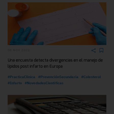
08 NOV 2022
Una encuesta detecta divergencias en el manejo de
lípidos post infarto en Europa
#PracticaClinica
#PrevenciónSecundaria
#Colesterol
#Infarto
#NovedadesCientificas