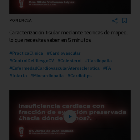
PONENCIA
Caracterización tisular mediante técnicas de mapeo,
lo que necesitas saber en 5 minutos
#PracticaClinica
#Cardiovascular
#ControlDelRiesgoCV
#Colesterol
#Cardiopatia
#EnfermedadCardiovascularAterosclerotica
#FA
#Infarto
#Miocardiopatia
#Cardiotips