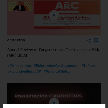
CONGRESO
Annual Review of Congresses on Cardiovascular Risk
(ARC) 2023
#Dislipidemias
#EnfermedadCardiovascular
#Infarto
#ReduccionRiesgoCV
#PracticaClinica