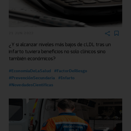
21 JUN 2022
¿Y si alcanzar niveles más bajos de cLDL tras un
infarto tuviera beneficios no solo clínicos sino
también económicos?
#EconomiaDeLaSalud
#FactorDeRiesgo
#PrevenciónSecundaria
#Infarto
#NovedadesCientificas