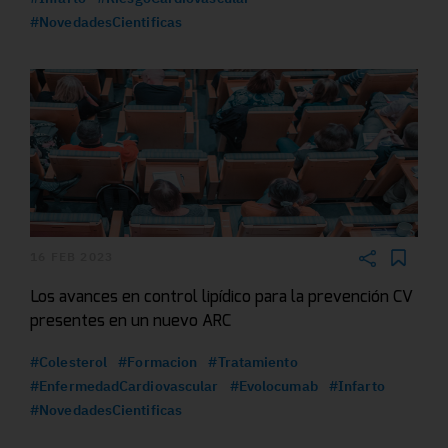
#NovedadesCientificas
16 FEB 2023
Los avances en control lipídico para la prevención CV
presentes en un nuevo ARC
#Colesterol
#Formacion
#Tratamiento
#EnfermedadCardiovascular
#Evolocumab
#Infarto
#NovedadesCientificas