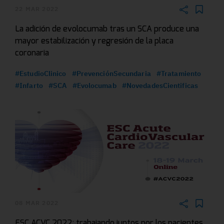
22 MAR 2022
La adición de evolocumab tras un SCA produce una
mayor estabilización y regresión de la placa
coronaria
#EstudioClinico
#PrevenciónSecundaria
#Tratamiento
#Infarto
#SCA
#Evolocumab
#NovedadesCientificas
08 MAR 2022
ESC ACVC 2022: trabajando juntos por los pacientes