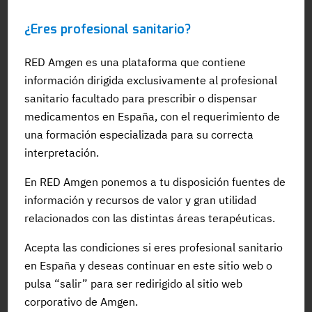
¿Eres profesional sanitario?
PONENCIA
RED Amgen es una plataforma que contiene
información dirigida exclusivamente al profesional
Presentación de Cardiotips
sanitario facultado para prescribir o dispensar
#PracticaClinica
#Cardiovascular
medicamentos en España, con el requerimiento de
#ControlDelRiesgoCV
#Colesterol
#Cardiopatia
una formación especializada para su correcta
#EnfermedadCardiovascularAterosclerotica
#FA
interpretación.
#Infarto
#Miocardiopatia
#Cardiotips
En RED Amgen ponemos a tu disposición fuentes de
información y recursos de valor y gran utilidad
relacionados con las distintas áreas terapéuticas.
Acepta las condiciones si eres profesional sanitario
en España y deseas continuar en este sitio web o
pulsa “salir” para ser redirigido al sitio web
corporativo de Amgen.