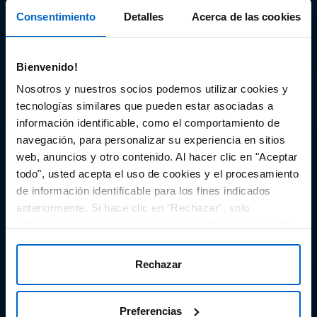
Soportes
Consentimiento
Detalles
Acerca de las cookies
Audiovisual
Bienvenido!
Espacio de Información Médica
Nosotros y nuestros socios podemos utilizar cookies y
tecnologías similares que pueden estar asociadas a
información identificable, como el comportamiento de
navegación, para personalizar su experiencia en sitios
Este sitio web está orientado a profesionales sanitarios de
España.
web, anuncios y otro contenido. Al hacer clic en "Aceptar
todo", usted acepta el uso de cookies y el procesamiento
SC-ES-CP-00099, SC-ES-CP-00101, SC-ES-AMG145-00103, SC-
ES-CP-00064, SC-ES-CP-00007, SC-ES-CP-00100, SC-ES-
de información identificable para los fines indicados
AMG145-00544
Fecha de actualización AGOSTO 2026
anteriormente. Si hace clic en "Rechazar", solo
utilizaremos cookies esenciales para el funcionamiento
DECLARACIÓN DE COOKIES
del sitio web y no para optimizarlo ni personalizarlo. En
cualquier momento, puede ver, cambiar o retirar su
POLÍTICA DE COOKIES
Rechazar
consentimiento haciendo clic en "Preferencias de
POLÍTICA DE PRIVACIDAD
Cookies" en el pie de página de cada página.
Preferencias