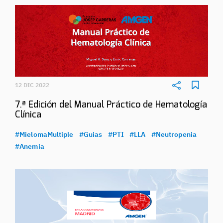
12 DIC 2022
7.ª Edición del Manual Práctico de Hematología
Clínica
#MielomaMultiple
#Guias
#PTI
#LLA
#Neutropenia
#Anemia