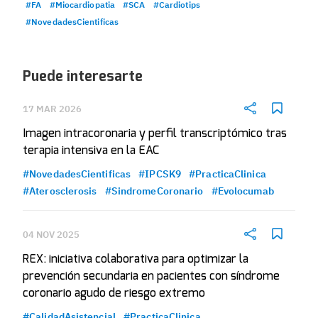
#FA
#Miocardiopatia
#SCA
#Cardiotips
#NovedadesCientificas
Puede interesarte
17 MAR 2026
Imagen intracoronaria y perfil transcriptómico tras
terapia intensiva en la EAC
#NovedadesCientificas
#IPCSK9
#PracticaClinica
#Aterosclerosis
#SindromeCoronario
#Evolocumab
04 NOV 2025
REX: iniciativa colaborativa para optimizar la
prevención secundaria en pacientes con síndrome
coronario agudo de riesgo extremo
#CalidadAsistencial
#PracticaClinica