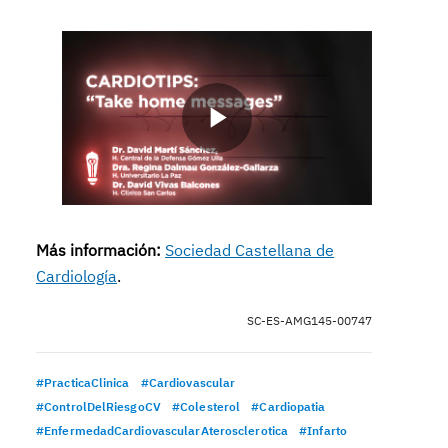
Play
Video
Más información:
Sociedad Castellana de
Cardiología
.
SC-ES-AMG145-00747
#PracticaClinica
#Cardiovascular
#ControlDelRiesgoCV
#Colesterol
#Cardiopatia
#EnfermedadCardiovascularAterosclerotica
#Infarto