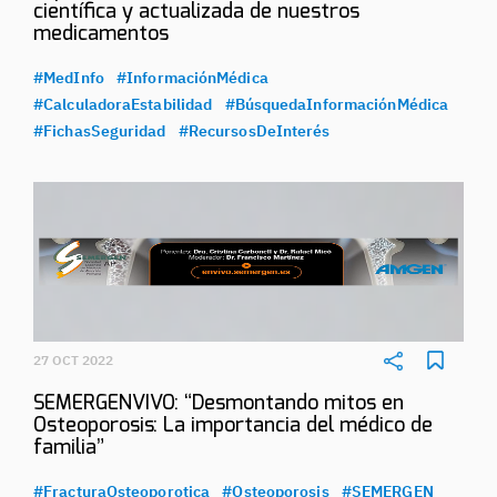
científica y actualizada de nuestros
medicamentos
#MedInfo
#InformaciónMédica
#CalculadoraEstabilidad
#BúsquedaInformaciónMédica
#FichasSeguridad
#RecursosDeInterés
27 OCT 2022
SEMERGENVIVO: “Desmontando mitos en
Osteoporosis: La importancia del médico de
familia”
#FracturaOsteoporotica
#Osteoporosis
#SEMERGEN