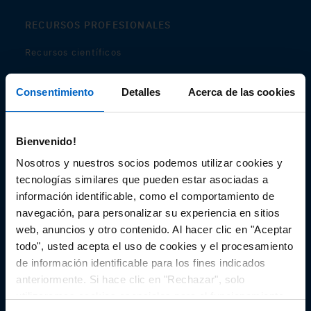
RECURSOS PROFESIONALES
Recursos científicos
Soportes
Consentimiento
Detalles
Acerca de las cookies
Audiovisual
Bienvenido!
Espacio de Información Médica
Nosotros y nuestros socios podemos utilizar cookies y
tecnologías similares que pueden estar asociadas a
información identificable, como el comportamiento de
navegación, para personalizar su experiencia en sitios
Este sitio web está orientado a profesionales sanitarios de
España.
web, anuncios y otro contenido. Al hacer clic en "Aceptar
SC-ES-CP-00099, SC-ES-CP-00101, SC-ES-AMG145-00103, SC-
todo", usted acepta el uso de cookies y el procesamiento
ES-CP-00064, SC-ES-CP-00007, SC-ES-CP-00100, SC-ES-
de información identificable para los fines indicados
AMG145-00544
Fecha de actualización AGOSTO 2026
anteriormente. Si hace clic en "Rechazar", solo
utilizaremos cookies esenciales para el funcionamiento
DECLARACIÓN DE COOKIES