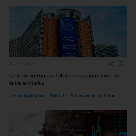
12 MAY 2022
La Comisión Europea habilita un espacio común de
datos sanitarios
#TecnologiaSalud
#BigData
#Innovacion
#eSalud