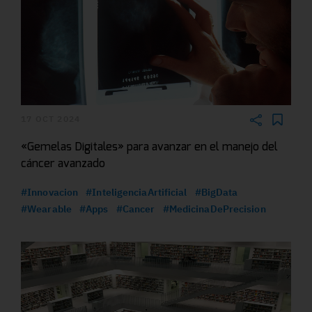
17 OCT 2024
«Gemelas Digitales» para avanzar en el manejo del
cáncer avanzado
#Innovacion
#InteligenciaArtificial
#BigData
#Wearable
#Apps
#Cancer
#MedicinaDePrecision