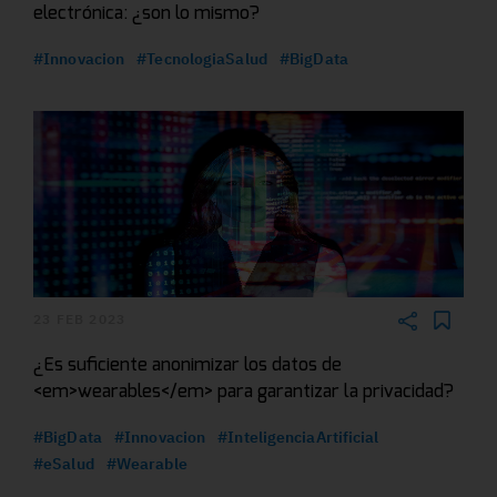
electrónica: ¿son lo mismo?
#Innovacion
#TecnologiaSalud
#BigData
23 FEB 2023
¿Es suficiente anonimizar los datos de
<em>wearables</em> para garantizar la privacidad?
#BigData
#Innovacion
#InteligenciaArtificial
#eSalud
#Wearable