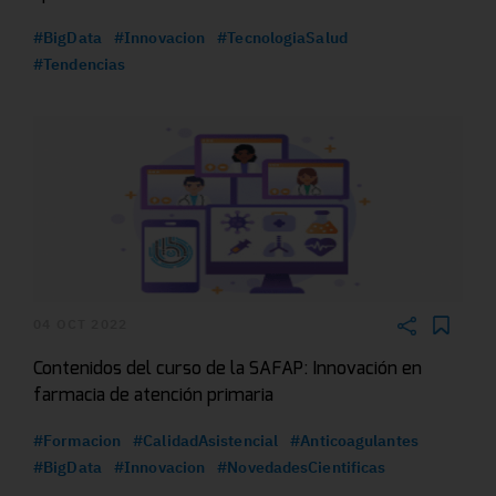
#BigData
#Innovacion
#TecnologiaSalud
#Tendencias
04 OCT 2022
Contenidos del curso de la SAFAP: Innovación en
farmacia de atención primaria
#Formacion
#CalidadAsistencial
#Anticoagulantes
#BigData
#Innovacion
#NovedadesCientificas