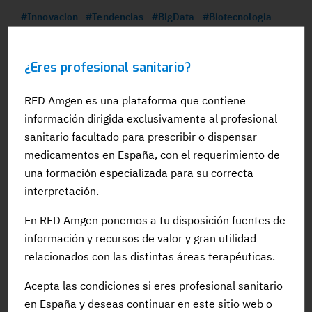
#Innovacion
#Tendencias
#BigData
#Biotecnologia
#InteligenciaArtificial
¿Eres profesional sanitario?
RED Amgen es una plataforma que contiene
información dirigida exclusivamente al profesional
sanitario facultado para prescribir o dispensar
medicamentos en España, con el requerimiento de
una formación especializada para su correcta
interpretación.
28 SEP 2023
En RED Amgen ponemos a tu disposición fuentes de
Cooperación empresarial e IA para acelerar el
información y recursos de valor y gran utilidad
desarrollo de nuevos fármacos
relacionados con las distintas áreas terapéuticas.
#Innovacion
#InteligenciaArtificial
#BigData
Acepta las condiciones si eres profesional sanitario
#Desarrollo
#Fármacos
en España y deseas continuar en este sitio web o