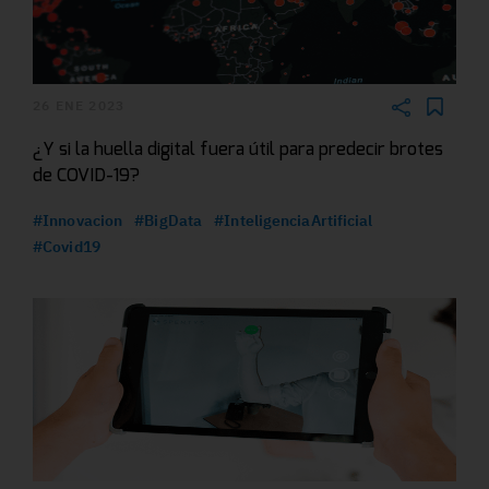
26 ENE 2023
¿Y si la huella digital fuera útil para predecir brotes
de COVID-19?
#Innovacion
#BigData
#InteligenciaArtificial
#Covid19