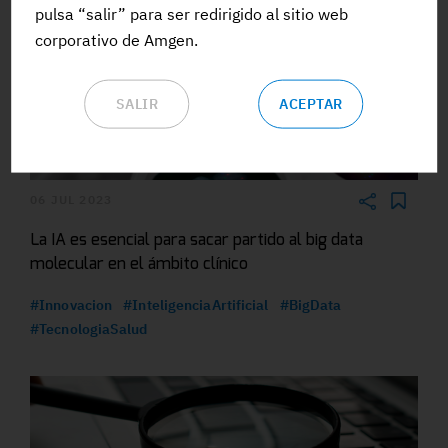
pulsa “salir” para ser redirigido al sitio web
corporativo de Amgen.
SALIR
ACEPTAR
06 JUL 2023
La IA es esencial para sacar partido al big data
molecular en el ámbito clínico
#Innovacion
#InteligenciaArtificial
#BigData
#TecnologiaSalud