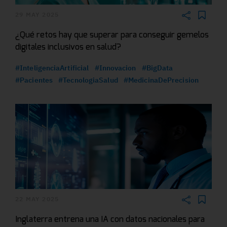
29 MAY 2025
¿Qué retos hay que superar para conseguir gemelos
digitales inclusivos en salud?
#InteligenciaArtificial
#Innovacion
#BigData
#Pacientes
#TecnologiaSalud
#MedicinaDePrecision
22 MAY 2025
Inglaterra entrena una IA con datos nacionales para