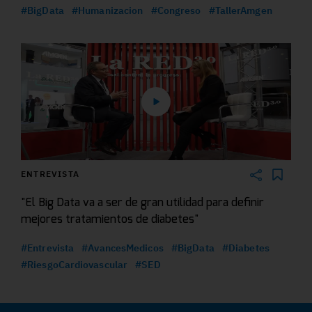
#BigData
#Humanizacion
#Congreso
#TallerAmgen
ENTREVISTA
"El Big Data va a ser de gran utilidad para definir
mejores tratamientos de diabetes"
#Entrevista
#AvancesMedicos
#BigData
#Diabetes
#RiesgoCardiovascular
#SED