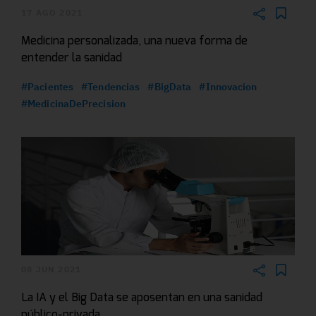
17 AGO 2021
Medicina personalizada, una nueva forma de
entender la sanidad
#Pacientes
#Tendencias
#BigData
#Innovacion
#MedicinaDePrecision
08 JUN 2021
La IA y el Big Data se aposentan en una sanidad
público-privada