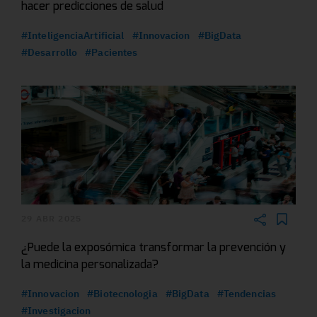
hacer predicciones de salud
#InteligenciaArtificial
#Innovacion
#BigData
#Desarrollo
#Pacientes
29 ABR 2025
¿Puede la exposómica transformar la prevención y
la medicina personalizada?
#Innovacion
#Biotecnologia
#BigData
#Tendencias
#Investigacion