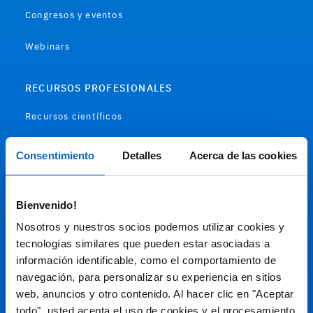
Congresos y eventos
Webinars
RECURSOS PROFESIONALES
Recursos científicos
Soportes
Consentimiento
Detalles
Acerca de las cookies
Audiovisual
Bienvenido!
Espacio de Información Médica
Nosotros y nuestros socios podemos utilizar cookies y
tecnologías similares que pueden estar asociadas a
información identificable, como el comportamiento de
navegación, para personalizar su experiencia en sitios
Este sitio web está orientado a profesionales sanitarios de
España.
web, anuncios y otro contenido. Al hacer clic en "Aceptar
todo", usted acepta el uso de cookies y el procesamiento
SC-ES-CP-00099, SC-ES-CP-00101, SC-ES-AMG145-00103, SC-