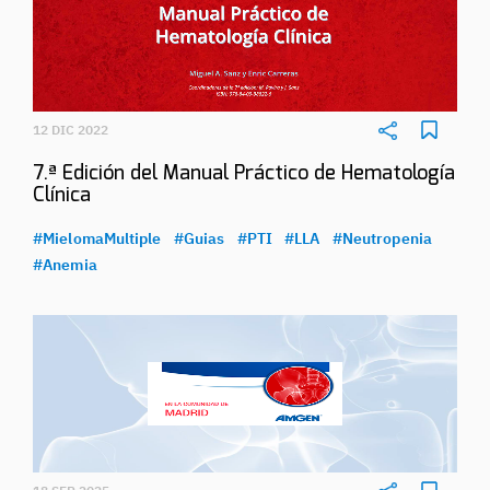
12 DIC 2022
7.ª Edición del Manual Práctico de Hematología
Clínica
#MielomaMultiple
#Guias
#PTI
#LLA
#Neutropenia
#Anemia