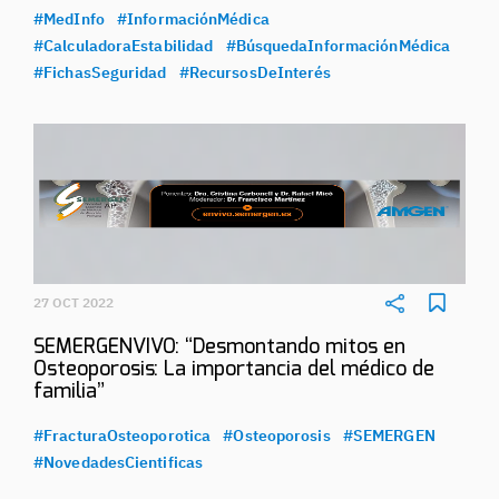
#MedInfo
#InformaciónMédica
#CalculadoraEstabilidad
#BúsquedaInformaciónMédica
#FichasSeguridad
#RecursosDeInterés
27 OCT 2022
SEMERGENVIVO: “Desmontando mitos en
Osteoporosis: La importancia del médico de
familia”
#FracturaOsteoporotica
#Osteoporosis
#SEMERGEN
#NovedadesCientificas