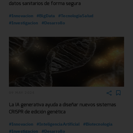
datos sanitarios de forma segura
#Innovacion
#BigData
#TecnologiaSalud
#Investigacion
#Desarrollo
09 MAY 2024
La IA generativa ayuda a diseñar nuevos sistemas
CRISPR de edición genética
#Innovacion
#InteligenciaArtificial
#Biotecnologia
#Investigacion
#Desarrollo