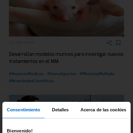
13 ABR 2023
Desarrollan modelos murinos para investigar nuevos
tratamientos en el MM
#AvancesMedicos
#Investigacion
#MielomaMultiple
#NovedadesCientificas
Consentimiento
Detalles
Acerca de las cookies
Bienvenido!