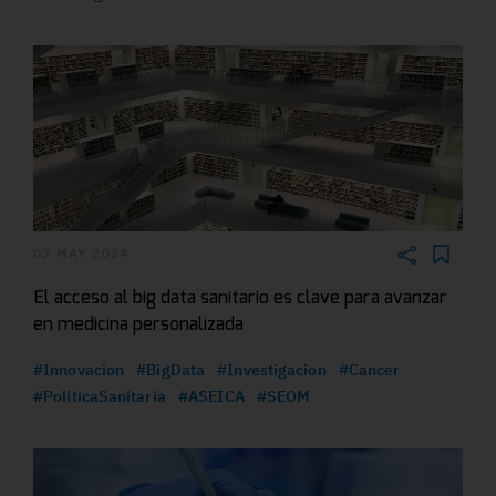
02 MAY 2024
El acceso al big data sanitario es clave para avanzar
en medicina personalizada
#Innovacion
#BigData
#Investigacion
#Cancer
#PoliticaSanitaria
#ASEICA
#SEOM