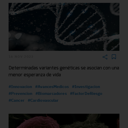
16 NOV 2023
Determinadas variantes genéticas se asocian con una
menor esperanza de vida
#Innovacion
#AvancesMedicos
#Investigacion
#Prevencion
#Biomarcadores
#FactorDeRiesgo
#Cancer
#Cardiovascular