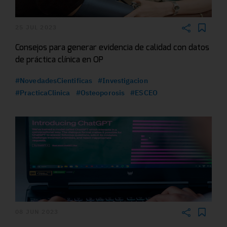
25 JUL 2023
Consejos para generar evidencia de calidad con datos
de práctica clínica en OP
#NovedadesCientificas
#Investigacion
#PracticaClinica
#Osteoporosis
#ESCEO
08 JUN 2023