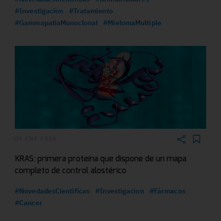
#Investigacion
#Tratamiento
#GammapatiaMonoclonal
#MielomaMultiple
09 ENE 2024
KRAS: primera proteína que dispone de un mapa
completo de control alostérico
#NovedadesCientificas
#Investigacion
#Fármacos
#Cancer