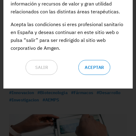
información y recursos de valor y gran utilidad
relacionados con las distintas áreas terapéuticas.
Acepta las condiciones si eres profesional sanitario
en España y deseas continuar en este sitio web o
pulsa “salir” para ser redirigido al sitio web
corporativo de Amgen.
23 ENE 2025
SALIR
ACEPTAR
España encabeza la investigación con terapias
avanzadas en Europa
#Innovacion
#Biotecnologia
#Fármacos
#Desarrollo
#Investigacion
#AEMPS