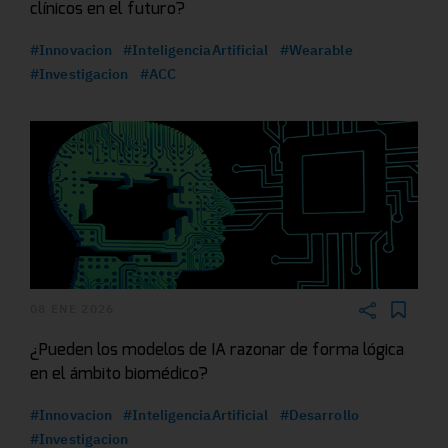
clínicos en el futuro?
#Innovacion
#InteligenciaArtificial
#Wearable
#Investigacion
#ACC
08 ENE 2026
¿Pueden los modelos de IA razonar de forma lógica
en el ámbito biomédico?
#Innovacion
#InteligenciaArtificial
#Desarrollo
#Investigacion