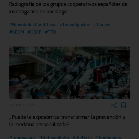
Radiografía de los grupos cooperativos españoles de
investigación en oncología
#NovedadesCientificas
#Investigacion
#Cancer
#SEOM
#GECP
#TTD
29 ABR 2025
¿Puede la exposómica transformar la prevención y
la medicina personalizada?
#Innovacion
#Biotecnologia
#BigData
#Tendencias