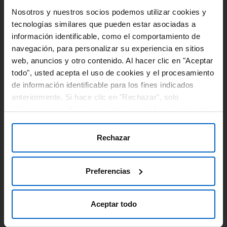
Nosotros y nuestros socios podemos utilizar cookies y
tecnologías similares que pueden estar asociadas a
02 MAR 2023
información identificable, como el comportamiento de
navegación, para personalizar su experiencia en sitios
¿Puede el metaverso ayudar a reducir la carga de
web, anuncios y otro contenido. Al hacer clic en "Aceptar
enfermedades no transmisibles?
todo", usted acepta el uso de cookies y el procesamiento
#Innovacion
#InteligenciaArtificial
#TecnologiaSalud
de información identificable para los fines indicados
#Investigacion
anteriormente. Si hace clic en "Rechazar", solo
utilizaremos cookies esenciales para el funcionamiento
del sitio web y no para optimizarlo ni personalizarlo. En
cualquier momento, puede ver, cambiar o retirar su
Rechazar
consentimiento haciendo clic en "Preferencias de
Cookies" en el pie de página de cada página.
Preferencias
Aceptar todo
10 ENE 2023