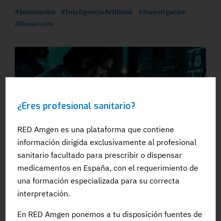
#Innovacion
#InteligenciaArtificial
#Investigacion
#Desarrollo
¿Eres profesional sanitario?
RED Amgen es una plataforma que contiene
30 ENE 2025
información dirigida exclusivamente al profesional
sanitario facultado para prescribir o dispensar
Una plataforma abierta facilita el uso de la IA en la
medicamentos en España, con el requerimiento de
investigación biomédica
una formación especializada para su correcta
#Innovacion
#Biotecnologia
#InteligenciaArtificial
interpretación.
#BigData
#Investigacion
En RED Amgen ponemos a tu disposición fuentes de