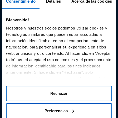
Consentimiento
Detalles
Acerca de las cookies
Audiovisual
Bienvenido!
Espacio de Información Médica
Nosotros y nuestros socios podemos utilizar cookies y
tecnologías similares que pueden estar asociadas a
información identificable, como el comportamiento de
navegación, para personalizar su experiencia en sitios
Este sitio web está orientado a profesionales sanitarios de
España.
web, anuncios y otro contenido. Al hacer clic en "Aceptar
todo", usted acepta el uso de cookies y el procesamiento
SC-ES-CP-00099, SC-ES-CP-00101, SC-ES-AMG145-00103, SC-
ES-CP-00064, SC-ES-CP-00007, SC-ES-CP-00100, SC-ES-
de información identificable para los fines indicados
AMG145-00544
Fecha de actualización AGOSTO 2026
anteriormente. Si hace clic en "Rechazar", solo
utilizaremos cookies esenciales para el funcionamiento
DECLARACIÓN DE COOKIES
del sitio web y no para optimizarlo ni personalizarlo. En
cualquier momento, puede ver, cambiar o retirar su
POLÍTICA DE COOKIES
Rechazar
consentimiento haciendo clic en "Preferencias de
POLÍTICA DE PRIVACIDAD
Cookies" en el pie de página de cada página.
Preferencias
AVISO LEGAL