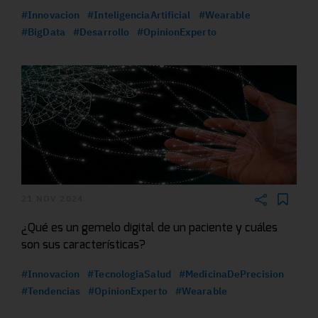
#Innovacion
#InteligenciaArtificial
#Wearable
#BigData
#Desarrollo
#OpinionExperto
21 NOV 2024
¿Qué es un gemelo digital de un paciente y cuáles
son sus características?
#Innovacion
#TecnologiaSalud
#MedicinaDePrecision
#Tendencias
#OpinionExperto
#Wearable