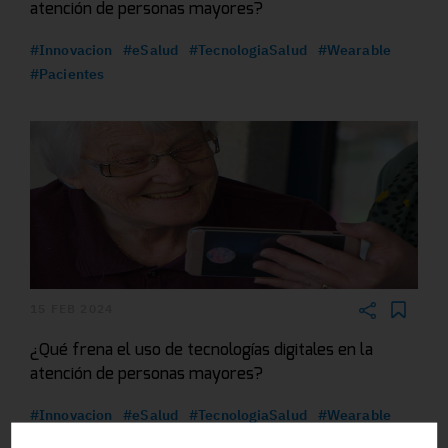
atención de personas mayores?
#Innovacion
#eSalud
#TecnologiaSalud
#Wearable
#Pacientes
15 FEB 2024
¿Qué frena el uso de tecnologías digitales en la
atención de personas mayores?
#Innovacion
#eSalud
#TecnologiaSalud
#Wearable
#Pacientes