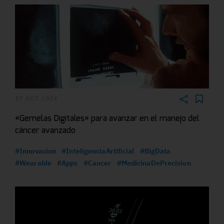
17 OCT 2024
«Gemelas Digitales» para avanzar en el manejo del
cáncer avanzado
#Innovacion
#InteligenciaArtificial
#BigData
#Wearable
#Apps
#Cancer
#MedicinaDePrecision