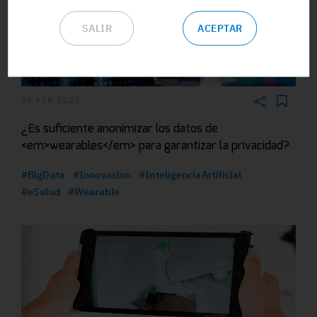
SALIR
ACEPTAR
23 FEB 2023
¿Es suficiente anonimizar los datos de
<em>wearables</em> para garantizar la privacidad?
#BigData
#Innovacion
#InteligenciaArtificial
#eSalud
#Wearable