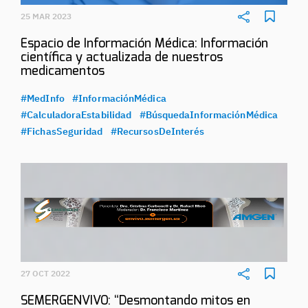
25 MAR 2023
Espacio de Información Médica: Información
científica y actualizada de nuestros
medicamentos
#MedInfo
#InformaciónMédica
#CalculadoraEstabilidad
#BúsquedaInformaciónMédica
#FichasSeguridad
#RecursosDeInterés
27 OCT 2022
SEMERGENVIVO: “Desmontando mitos en