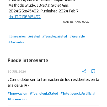
Methods Study. J
Med Internet Res.
2024;26:e45492. Published 2024 Feb 7.
doi:10.2196/45492
OAD-ES-AMG-0001
#Innovacion
#eSalud
#TecnologiaSalud
#Wearable
#Pacientes
Puede interesarte
30 JUL 2026
¿Cómo debe ser la formación de los residentes en la
era de la IA?
#Innovacion
#TecnologiaSalud
#InteligenciaArtificial
#Formacion