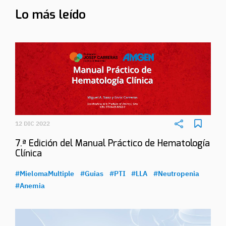
Lo más leído
12 DIC 2022
7.ª Edición del Manual Práctico de Hematología
Clínica
#MielomaMultiple
#Guias
#PTI
#LLA
#Neutropenia
#Anemia