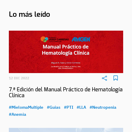
Lo más leído
12 DIC 2022
7.ª Edición del Manual Práctico de Hematología
Clínica
#MielomaMultiple
#Guias
#PTI
#LLA
#Neutropenia
#Anemia