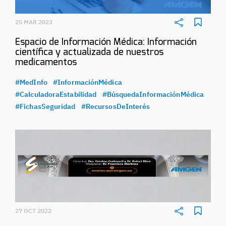
25 MAR 2023
Espacio de Información Médica: Información
científica y actualizada de nuestros
medicamentos
#MedInfo
#InformaciónMédica
#CalculadoraEstabilidad
#BúsquedaInformaciónMédica
#FichasSeguridad
#RecursosDeInterés
27 OCT 2022