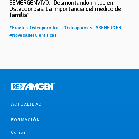
SEMERGENVIVO: “Desmontando mitos en
Osteoporosis: La importancia del médico de
familia”
#FracturaOsteoporotica
#Osteoporosis
#SEMERGEN
#NovedadesCientificas
ACTUALIDAD
FORMACIÓN
Cursos