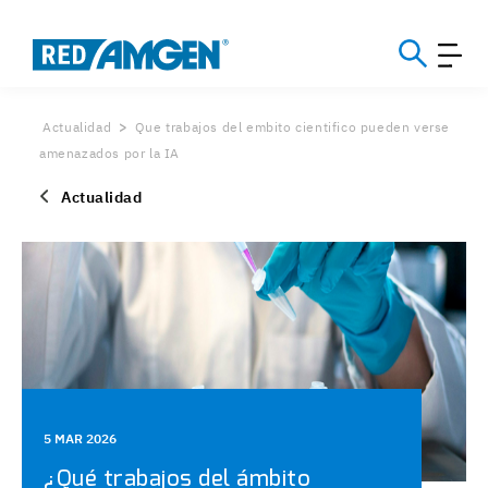
Actualidad
Que trabajos del embito cientifico pueden verse
amenazados por la IA
Actualidad
5 MAR 2026
¿Qué trabajos del ámbito