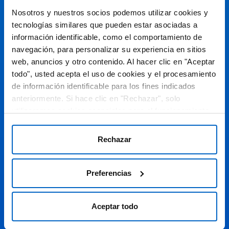
Espacio de Información Médica
Nosotros y nuestros socios podemos utilizar cookies y
tecnologías similares que pueden estar asociadas a
información identificable, como el comportamiento de
navegación, para personalizar su experiencia en sitios
Este sitio web está orientado a profesionales sanitarios de
España.
web, anuncios y otro contenido. Al hacer clic en "Aceptar
todo", usted acepta el uso de cookies y el procesamiento
SC-ES-CP-00099, SC-ES-CP-00101, SC-ES-AMG145-00103, SC-
ES-CP-00064, SC-ES-CP-00007, SC-ES-CP-00100, SC-ES-
de información identificable para los fines indicados
AMG145-00544
Fecha de actualización AGOSTO 2026
anteriormente. Si hace clic en "Rechazar", solo
utilizaremos cookies esenciales para el funcionamiento
DECLARACIÓN DE COOKIES
del sitio web y no para optimizarlo ni personalizarlo. En
cualquier momento, puede ver, cambiar o retirar su
POLÍTICA DE COOKIES
Rechazar
consentimiento haciendo clic en "Preferencias de
POLÍTICA DE PRIVACIDAD
Cookies" en el pie de página de cada página.
Preferencias
AVISO LEGAL
© 2026 Amgen S.A. Todos los derechos reservados.
Aceptar todo