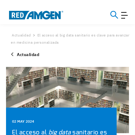
Actualidad
El acceso al big data sanitario es clave para avanzar
en medicina personalizada
Actualidad
02 MAY 2024
El acceso al
big data
sanitario es