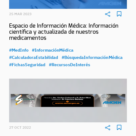
25 MAR 2023
Espacio de Información Médica: Información
científica y actualizada de nuestros
medicamentos
#MedInfo
#InformaciónMédica
#CalculadoraEstabilidad
#BúsquedaInformaciónMédica
#FichasSeguridad
#RecursosDeInterés
27 OCT 2022