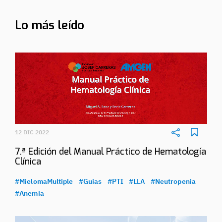
Lo más leído
12 DIC 2022
7.ª Edición del Manual Práctico de Hematología
Clínica
#MielomaMultiple
#Guias
#PTI
#LLA
#Neutropenia
#Anemia