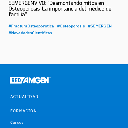
SEMERGENVIVO: “Desmontando mitos en
Osteoporosis: La importancia del médico de
familia”
#FracturaOsteoporotica
#Osteoporosis
#SEMERGEN
#NovedadesCientificas
ACTUALIDAD
FORMACIÓN
Cursos