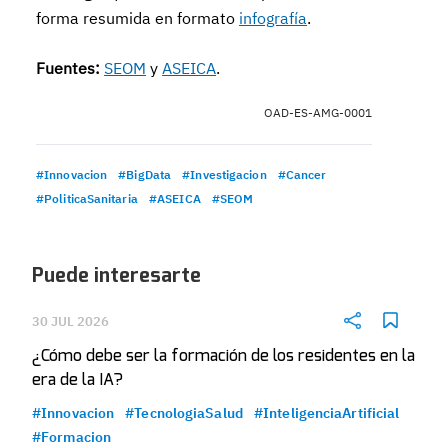
forma resumida en formato
infografía
.
Fuentes:
SEOM
y
ASEICA
.
OAD-ES-AMG-0001
#Innovacion
#BigData
#Investigacion
#Cancer
#PoliticaSanitaria
#ASEICA
#SEOM
Puede interesarte
30 JUL 2026
¿Cómo debe ser la formación de los residentes en la
era de la IA?
#Innovacion
#TecnologiaSalud
#InteligenciaArtificial
#Formacion