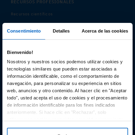
RECURSOS PROFESIONALES
Recursos científicos
Soportes
Consentimiento
Detalles
Acerca de las cookies
Audiovisual
Bienvenido!
Espacio de Información Médica
Nosotros y nuestros socios podemos utilizar cookies y
tecnologías similares que pueden estar asociadas a
información identificable, como el comportamiento de
navegación, para personalizar su experiencia en sitios
Este sitio web está orientado a profesionales sanitarios de
España.
web, anuncios y otro contenido. Al hacer clic en "Aceptar
todo", usted acepta el uso de cookies y el procesamiento
SC-ES-CP-00099, SC-ES-CP-00101, SC-ES-AMG145-00103, SC-
ES-CP-00064, SC-ES-CP-00007, SC-ES-CP-00100, SC-ES-
de información identificable para los fines indicados
AMG145-00544
Fecha de actualización AGOSTO 2026
anteriormente. Si hace clic en "Rechazar", solo
utilizaremos cookies esenciales para el funcionamiento
DECLARACIÓN DE COOKIES
del sitio web y no para optimizarlo ni personalizarlo. En
cualquier momento, puede ver, cambiar o retirar su
POLÍTICA DE COOKIES