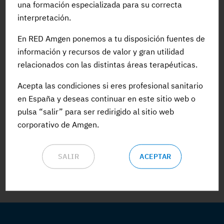
una formación especializada para su correcta
interpretación.
En RED Amgen ponemos a tu disposición fuentes de
información y recursos de valor y gran utilidad
relacionados con las distintas áreas terapéuticas.
Acepta las condiciones si eres profesional sanitario
en España y deseas continuar en este sitio web o
pulsa “salir” para ser redirigido al sitio web
09 ABR 2024
corporativo de Amgen.
Los últimos avances en mieloma múltiple llegan a
Turín en el EMN 2024
SALIR
ACEPTAR
#NovedadesCientificas
#Congreso
#Pacientes
#Tratamiento
#MielomaMultiple
#EMN