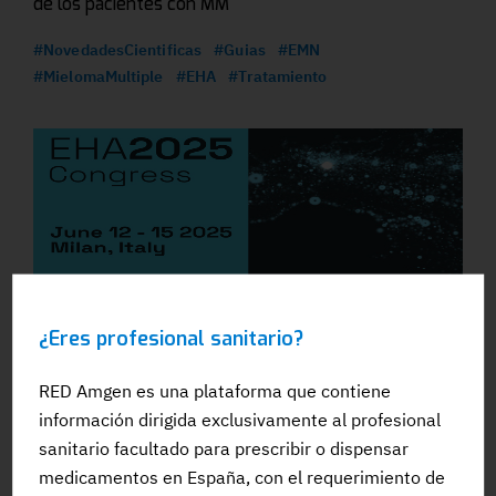
de los pacientes con MM
#NovedadesCientificas
#Guias
#EMN
#MielomaMultiple
#EHA
#Tratamiento
¿Eres profesional sanitario?
05 JUN 2025
EHA Congress 2025: todo lo que no te puedes
RED Amgen es una plataforma que contiene
perder
información dirigida exclusivamente al profesional
sanitario facultado para prescribir o dispensar
#NovedadesCientificas
#Congreso
#Guias
#EHA
medicamentos en España, con el requerimiento de
#EMN
#MielomaMultiple
#PTI