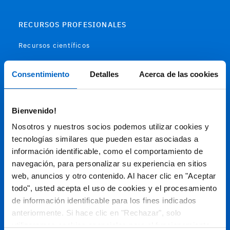
RECURSOS PROFESIONALES
Recursos científicos
Soportes
Consentimiento
Detalles
Acerca de las cookies
Audiovisual
Bienvenido!
Espacio de Información Médica
Nosotros y nuestros socios podemos utilizar cookies y
tecnologías similares que pueden estar asociadas a
información identificable, como el comportamiento de
navegación, para personalizar su experiencia en sitios
Este sitio web está orientado a profesionales sanitarios de
España.
web, anuncios y otro contenido. Al hacer clic en "Aceptar
todo", usted acepta el uso de cookies y el procesamiento
SC-ES-CP-00099, SC-ES-CP-00101, SC-ES-AMG145-00103, SC-
ES-CP-00064, SC-ES-CP-00007, SC-ES-CP-00100, SC-ES-
de información identificable para los fines indicados
AMG145-00544
Fecha de actualización AGOSTO 2026
anteriormente. Si hace clic en "Rechazar", solo
utilizaremos cookies esenciales para el funcionamiento