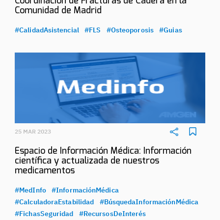
Coordinación de Fracturas de Cadera en la
Comunidad de Madrid
#CalidadAsistencial
#FLS
#Osteoporosis
#Guias
25 MAR 2023
Espacio de Información Médica: Información
científica y actualizada de nuestros
medicamentos
#MedInfo
#InformaciónMédica
#CalculadoraEstabilidad
#BúsquedaInformaciónMédica
#FichasSeguridad
#RecursosDeInterés