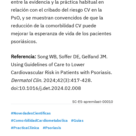
entre la evidencia y la práctica habitual en
relación con el cribado del riesgo CV en la
PsO, y se muestran convencidos de que la
reducción de la comorbilidad CV puede
mejorar la esperanza de vida de los pacientes
psoriásicos.
Referencia:
Song WB, Soffer DE, Gelfand JM.
Using Guidelines of Care to Lower
Cardiovascular Risk in Patients with Psoriasis.
Dermatol Clin.
2024;42(3):417-428.
doi:10.1016/j.det.2024.02.008
SC-ES-apremilast-00010
#NovedadesCientificas
#ComorbilidadCardiometabolica
#Guias
#PracticaClinica
#Psoriasis