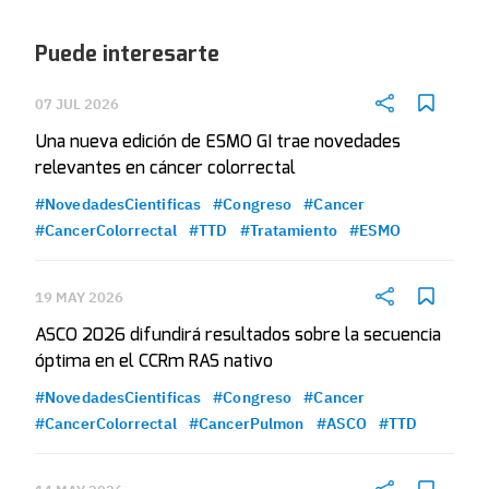
Puede interesarte
07 JUL 2026
Una nueva edición de ESMO GI trae novedades
relevantes en cáncer colorrectal
#NovedadesCientificas
#Congreso
#Cancer
#CancerColorrectal
#TTD
#Tratamiento
#ESMO
19 MAY 2026
ASCO 2026 difundirá resultados sobre la secuencia
óptima en el CCRm RAS nativo
#NovedadesCientificas
#Congreso
#Cancer
#CancerColorrectal
#CancerPulmon
#ASCO
#TTD