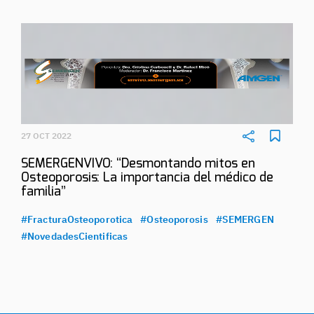
27 OCT 2022
SEMERGENVIVO: “Desmontando mitos en
Osteoporosis: La importancia del médico de
familia”
#FracturaOsteoporotica
#Osteoporosis
#SEMERGEN
#NovedadesCientificas