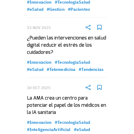
#Innovacion
#TecnologiaSalud
#eSalud
#Gestion
#Pacientes
13 NOV 2025
¿Pueden las intervenciones en salud
digital reducir el estrés de los
cuidadores?
#Innovacion
#TecnologiaSalud
#eSalud
#Telemedicina
#Tendencias
30 OCT 2025
La AMA crea un centro para
potenciar el papel de los médicos en
la IA sanitaria
#Innovacion
#TecnologiaSalud
#InteligenciaArtificial
#eSalud