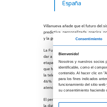
España
Villanueva añade que el futuro del s
predictiva, personalizada, precisa, p
y la gestión corresponsable de la pro
Consentimiento
La Fundación Idis y Lukkap han publ
Bienvenido!
dar a conocer el perfil de pacientes 
Nosotros y nuestros socios p
etapas del sistema (acceso al sistem
identificable, como el compo
que ha arrojado el estudio son que c
contenido. Al hacer clic en "
la telemedicina y un 43% de las perso
para los fines indicados ante
46% de la muestra estudiada prefier
funcionamiento del sitio web 
atención sanitaria a distancia o en 
su consentimiento haciendo c
El perfil de paciente que se ha adap
la digitalización en su vida diaria. E