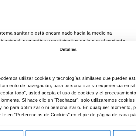
istema sanitario está encaminado hacia la medicina
oblacional, preventiva y participativa en la que el paciente
pia salud son claves.
Detalles
icado el estudio
“Experiencia del paciente digital”
para
que usa la tecnología digital en su tránsito por algunas
odemos utilizar cookies y tecnologías similares que pueden est
a, prevención, diagnóstico y tratamiento). Algunos datos
rtamiento de navegación, para personalizar su experiencia en sit
asi el 90% de los pacientes encuestados son proclives a
Aceptar todo", usted acepta el uso de cookies y el procesamiento
nas valora los avances en asistencia digital. Aun así, un
riormente. Si hace clic en "Rechazar", solo utilizaremos cookies
e un modelo híbrido, que combine presencialidad y
y no para optimizarlo ni personalizarlo. En cualquier momento, p
remoto.
lic en "Preferencias de Cookies" en el pie de página de cada pá
tado mejor a la telemedicina tiene cierta tendencia hacia
l 26% de la muestra que repetiría su consulta a distancia