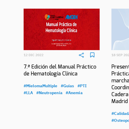
12 DIC 2022
18 SEP 20
7.ª Edición del Manual Práctico
Present
de Hematología Clínica
Práctic
marcha
#MielomaMultiple
#Guias
#PTI
Coordin
#LLA
#Neutropenia
#Anemia
Cadera
Madrid
#Calidad
#Osteopo