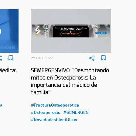
27 OCT 2022
Médica:
SEMERGENVIVO: “Desmontando
mitos en Osteoporosis: La
importancia del médico de
familia”
ca
#FracturaOsteoporotica
#Osteoporosis
#SEMERGEN
#NovedadesCientificas