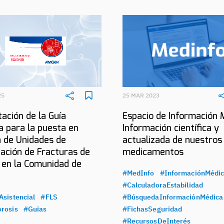
25
25 MAR 2023
ación de la Guía
Espacio de Información 
a para la puesta en
Información científica y
 de Unidades de
actualizada de nuestros
ación de Fracturas de
medicamentos
 en la Comunidad de
#MedInfo
#InformaciónMédi
#CalculadoraEstabilidad
Asistencial
#FLS
#BúsquedaInformaciónMédica
rosis
#Guias
#FichasSeguridad
#RecursosDeInterés