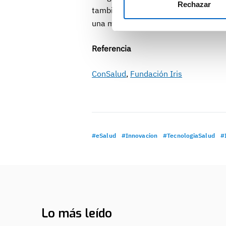
Rechazar
también monitoriza su salud (45%) y 
una mejora notable (7.7) en el siste
Referencia
ConSalud
,
Fundación Iris
#eSalud
#Innovacion
#TecnologiaSalud
#I
Lo más leído