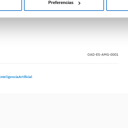
Preferencias
utiliza apps para ello (48%). Este sector ha percibido
ma sanitario español.
OAD-ES-AMG-0001
nteligenciaArtificial