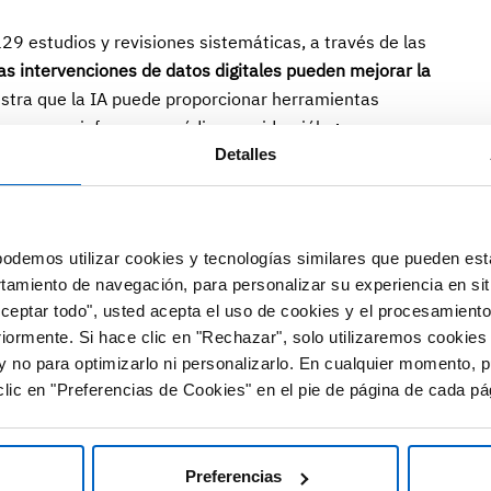
129 estudios y revisiones sistemáticas, a través de las
las intervenciones de datos digitales pueden mejorar la
estra que la IA puede proporcionar herramientas
 apoyar e informar a médicos, epidemiólogos y
Detalles
rategias más eficientes para promover la salud a nivel
tos digitales tiene el potencial de mejorar la salud y el
odemos utilizar cookies y tecnologías similares que pueden est
, estos datos deben impulsarse mediante el uso de
rtamiento de navegación, para personalizar su experiencia en sit
o en la toma de decisiones clínicas basadas en la
Aceptar todo", usted acepta el uso de cookies y el procesamiento
uevas tecnologías de comunicación".
riormente. Si hace clic en "Rechazar", solo utilizaremos cookies
y no para optimizarlo ni personalizarlo. En cualquier momento, p
peñará un papel importante para “ayudar a los médicos a
lic en "Preferencias de Cookies" en el pie de página de cada pá
a mejorar el diagnóstico, tratamiento y resultados en la
ctos metodológicos deben considerarse debidamente para
 ciencia, y consecuentemente, la asistencia sanitaria
Preferencias