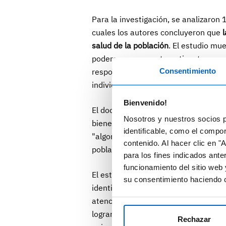
Para la investigación, se analizaron 
cuales los autores concluyeron que
salud de la población
. El estudio mu
poderosas para automatizar tareas y
Consentimiento
responsables políticos sobre las est
individual y de población.
Bienvenido!
El documento destaca que el uso de da
Nosotros y nuestros socios p
bienestar de las personas. Para ello
identificable, como el compo
"algoritmos de aprendizaje automátic
contenido. Al hacer clic en "
población con el uso de big data y n
para los fines indicados ante
funcionamiento del sitio web 
El estudio concluye que la IA desem
su consentimiento haciendo c
identificar indicadores específicos” 
atención médica. Aun así, los aspe
lograr un progreso beneficioso de la
Rechazar