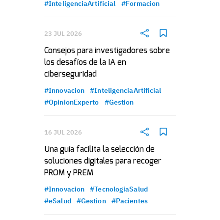
#InteligenciaArtificial
#Formacion
23 JUL 2026
Consejos para investigadores sobre
los desafíos de la IA en
ciberseguridad
#Innovacion
#InteligenciaArtificial
#OpinionExperto
#Gestion
16 JUL 2026
Una guía facilita la selección de
soluciones digitales para recoger
PROM y PREM
#Innovacion
#TecnologiaSalud
#eSalud
#Gestion
#Pacientes