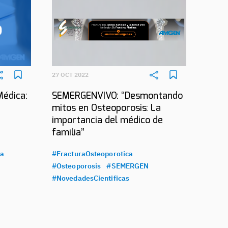
27 OCT 2022
Médica:
SEMERGENVIVO: “Desmontando
mitos en Osteoporosis: La
importancia del médico de
familia”
ca
#FracturaOsteoporotica
#Osteoporosis
#SEMERGEN
#NovedadesCientificas