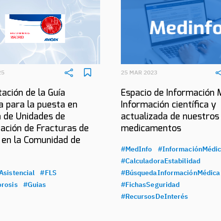
25
25 MAR 2023
ación de la Guía
Espacio de Información 
a para la puesta en
Información científica y
 de Unidades de
actualizada de nuestros
ación de Fracturas de
medicamentos
 en la Comunidad de
#MedInfo
#InformaciónMédi
#CalculadoraEstabilidad
Asistencial
#FLS
#BúsquedaInformaciónMédica
rosis
#Guias
#FichasSeguridad
#RecursosDeInterés