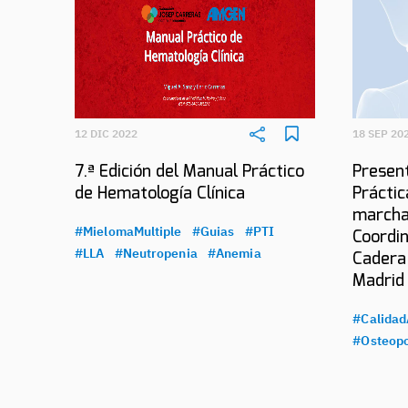
12 DIC 2022
18 SEP 20
7.ª Edición del Manual Práctico
Present
de Hematología Clínica
Práctic
marcha
#MielomaMultiple
#Guias
#PTI
Coordin
#LLA
#Neutropenia
#Anemia
Cadera
Madrid
#Calidad
#Osteopo