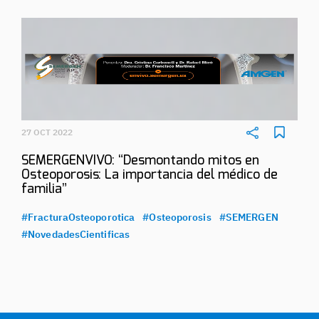
27 OCT 2022
SEMERGENVIVO: “Desmontando mitos en
Osteoporosis: La importancia del médico de
familia”
#FracturaOsteoporotica
#Osteoporosis
#SEMERGEN
#NovedadesCientificas