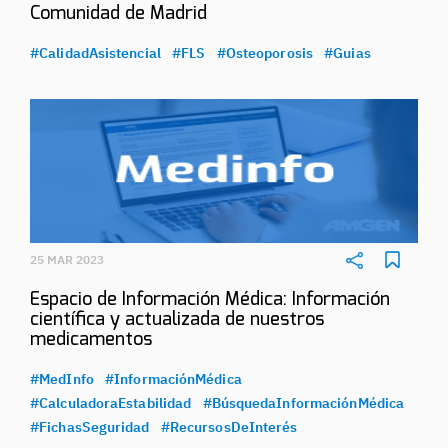
Comunidad de Madrid
#CalidadAsistencial
#FLS
#Osteoporosis
#Guias
25 MAR 2023
Espacio de Información Médica: Información
científica y actualizada de nuestros
medicamentos
#MedInfo
#InformaciónMédica
#CalculadoraEstabilidad
#BúsquedaInformaciónMédica
#FichasSeguridad
#RecursosDeInterés