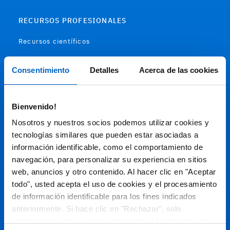
RECURSOS PROFESIONALES
Recursos científicos
Soportes
Consentimiento
Detalles
Acerca de las cookies
Audiovisual
Bienvenido!
Espacio de Información Médica
Nosotros y nuestros socios podemos utilizar cookies y
tecnologías similares que pueden estar asociadas a
información identificable, como el comportamiento de
navegación, para personalizar su experiencia en sitios
Este sitio web está orientado a profesionales sanitarios de
España.
web, anuncios y otro contenido. Al hacer clic en "Aceptar
todo", usted acepta el uso de cookies y el procesamiento
SC-ES-CP-00099, SC-ES-CP-00101, SC-ES-AMG145-00103, SC-
ES-CP-00064, SC-ES-CP-00007, SC-ES-CP-00100, SC-ES-
de información identificable para los fines indicados
AMG145-00544
Fecha de actualización AGOSTO 2026
anteriormente. Si hace clic en "Rechazar", solo
utilizaremos cookies esenciales para el funcionamiento
DECLARACIÓN DE COOKIES