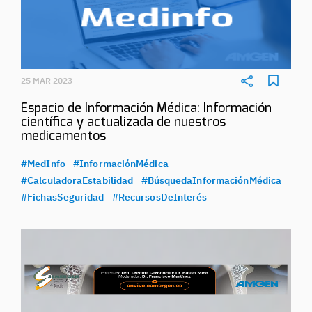
25 MAR 2023
Espacio de Información Médica: Información
científica y actualizada de nuestros
medicamentos
#MedInfo
#InformaciónMédica
#CalculadoraEstabilidad
#BúsquedaInformaciónMédica
#FichasSeguridad
#RecursosDeInterés