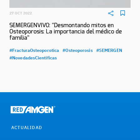
27 OCT 2022
SEMERGENVIVO: “Desmontando mitos en
Osteoporosis: La importancia del médico de
familia”
#FracturaOsteoporotica
#Osteoporosis
#SEMERGEN
#NovedadesCientificas
ACTUALIDAD