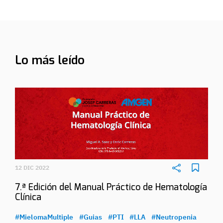
Lo más leído
12 DIC 2022
7.ª Edición del Manual Práctico de Hematología
Clínica
#MielomaMultiple
#Guias
#PTI
#LLA
#Neutropenia