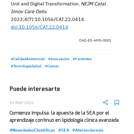
Unit and Digital Transformation.
NEJM Catal
Innov Care Deliv.
2023;4(7):10.1056/CAT.22.0414.
doi:10.1056/CAT.22.0414
OAD-ES-AMG-0001
#CalidadAsistencial
#Innovacion
#Pacientes
#TecnologiaSalud
#Cancer
Puede interesarte
14 MAY 2026
Comienza Impulsa: la apuesta de la SEA por el
aprendizaje continuo en lipidología clínica avanzada
#NovedadesCientificas
#SEA
#Aterosclerosis