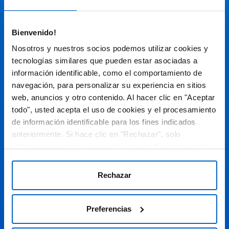
Audiovisual
Bienvenido!
Espacio de Información Médica
Nosotros y nuestros socios podemos utilizar cookies y
tecnologías similares que pueden estar asociadas a
información identificable, como el comportamiento de
navegación, para personalizar su experiencia en sitios
Este sitio web está orientado a profesionales sanitarios de
España.
web, anuncios y otro contenido. Al hacer clic en "Aceptar
todo", usted acepta el uso de cookies y el procesamiento
SC-ES-CP-00099, SC-ES-CP-00101, SC-ES-AMG145-00103, SC-
ES-CP-00064, SC-ES-CP-00007, SC-ES-CP-00100, SC-ES-
de información identificable para los fines indicados
AMG145-00544
Fecha de actualización AGOSTO 2026
anteriormente. Si hace clic en "Rechazar", solo
utilizaremos cookies esenciales para el funcionamiento
DECLARACIÓN DE COOKIES
del sitio web y no para optimizarlo ni personalizarlo. En
cualquier momento, puede ver, cambiar o retirar su
POLÍTICA DE COOKIES
Rechazar
consentimiento haciendo clic en "Preferencias de
POLÍTICA DE PRIVACIDAD
Cookies" en el pie de página de cada página.
Preferencias
AVISO LEGAL