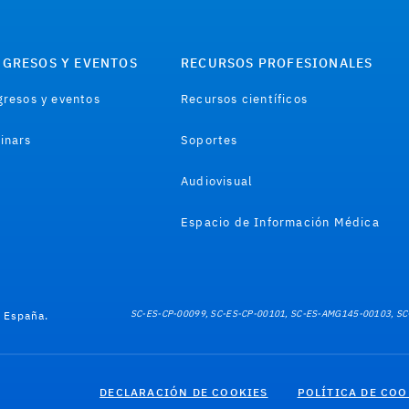
GRESOS Y EVENTOS
RECURSOS PROFESIONALES
resos y eventos
Recursos científicos
inars
Soportes
Audiovisual
Espacio de Información Médica
SC-ES-CP-00099, SC-ES-CP-00101, SC-ES-AMG145-00103, SC
e España.
DECLARACIÓN DE COOKIES
POLÍTICA DE COO