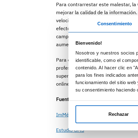
Para contrarrestar este malestar, l
mejorar la calidad de la información
velocidad de difusión y el gran volu
Consentimiento
efectos pueden contrarrestarse desa
campañas de concienciación, mejoran
Bienvenido!
aumentando la alfabetización digital 
Nosotros y nuestros socios p
Para ello, reclaman un compromiso a 
identificable, como el compo
profesionales sanitarios: “la promoci
contenido. Al hacer clic en "
para los fines indicados ante
superar la información de salud fals
funcionamiento del sitio web 
online”.
su consentimiento haciendo c
Fuentes
ImMédico
Rechazar
Estudio OMS