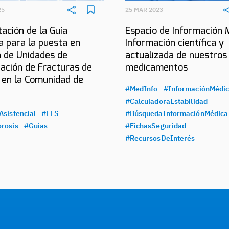
25
25 MAR 2023
ación de la Guía
Espacio de Información 
a para la puesta en
Información científica y
 de Unidades de
actualizada de nuestros
ación de Fracturas de
medicamentos
 en la Comunidad de
#MedInfo
#InformaciónMédi
#CalculadoraEstabilidad
Asistencial
#FLS
#BúsquedaInformaciónMédica
rosis
#Guias
#FichasSeguridad
#RecursosDeInterés