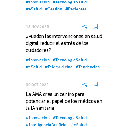
#Innovacion
#TecnologiaSalud
#eSalud
#Gestion
#Pacientes
13 NOV 2025
¿Pueden las intervenciones en salud
digital reducir el estrés de los
cuidadores?
#Innovacion
#TecnologiaSalud
#eSalud
#Telemedicina
#Tendencias
30 OCT 2025
La AMA crea un centro para
potenciar el papel de los médicos en
la IA sanitaria
#Innovacion
#TecnologiaSalud
#InteligenciaArtificial
#eSalud