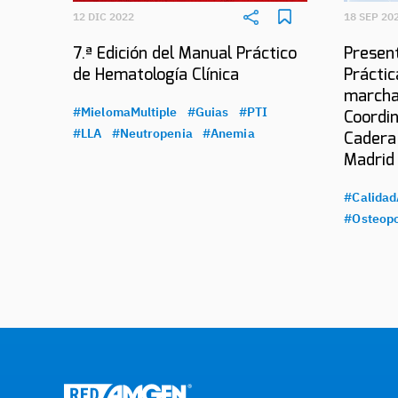
12 DIC 2022
18 SEP 20
7.ª Edición del Manual Práctico
Present
de Hematología Clínica
Práctic
marcha
#MielomaMultiple
#Guias
#PTI
Coordin
#LLA
#Neutropenia
#Anemia
Cadera
Madrid
#Calidad
#Osteopo