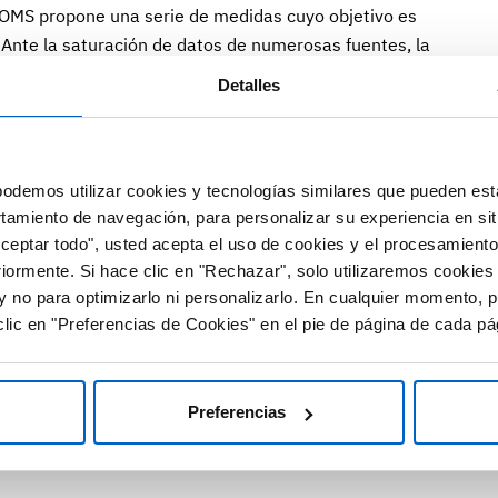
a OMS propone una serie de medidas cuyo objetivo es
. Ante la saturación de datos de numerosas fuentes, la
men de información, los autores confían en que “los
Detalles
rrollando políticas legales, creando y promoviendo
do el contenido con la salud en los medios masivos y
y de la salud de las personas”.
odemos utilizar cookies y tecnologías similares que pueden est
gobiernos, autoridades, investigadores y los
rtamiento de navegación, para personalizar su experiencia en sit
ón y difusión de información confiable es crucial para
Aceptar todo", usted acepta el uso de cookies y el procesamiento
riormente. Si hace clic en "Rechazar", solo utilizaremos cookies
a o engañosa que se difunde por redes sociales o vía
y no para optimizarlo ni personalizarlo. En cualquier momento, p
lic en "Preferencias de Cookies" en el pie de página de cada pá
Preferencias