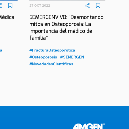
27 OCT 2022
Médica:
SEMERGENVIVO: “Desmontando
mitos en Osteoporosis: La
importancia del médico de
familia”
ca
#FracturaOsteoporotica
#Osteoporosis
#SEMERGEN
#NovedadesCientificas