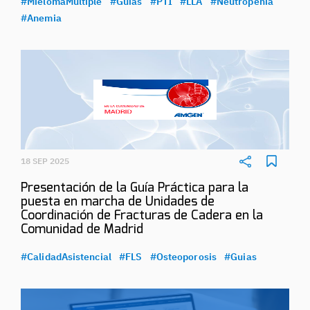
#MielomaMultiple
#Guias
#PTI
#LLA
#Neutropenia
#Anemia
18 SEP 2025
Presentación de la Guía Práctica para la
puesta en marcha de Unidades de
Coordinación de Fracturas de Cadera en la
Comunidad de Madrid
#CalidadAsistencial
#FLS
#Osteoporosis
#Guias