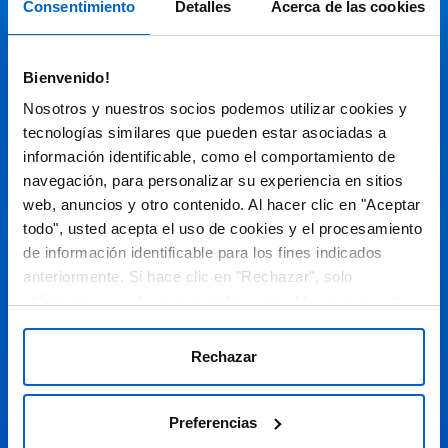
Consentimiento
Detalles
Acerca de las cookies
Audiovisual
Bienvenido!
Espacio de Información Médica
Nosotros y nuestros socios podemos utilizar cookies y
tecnologías similares que pueden estar asociadas a
información identificable, como el comportamiento de
navegación, para personalizar su experiencia en sitios
Este sitio web está orientado a profesionales sanitarios de
España.
web, anuncios y otro contenido. Al hacer clic en "Aceptar
todo", usted acepta el uso de cookies y el procesamiento
SC-ES-CP-00099, SC-ES-CP-00101, SC-ES-AMG145-00103, SC-
ES-CP-00064, SC-ES-CP-00007, SC-ES-CP-00100, SC-ES-
de información identificable para los fines indicados
AMG145-00544
Fecha de actualización AGOSTO 2026
anteriormente. Si hace clic en "Rechazar", solo
utilizaremos cookies esenciales para el funcionamiento
DECLARACIÓN DE COOKIES
del sitio web y no para optimizarlo ni personalizarlo. En
cualquier momento, puede ver, cambiar o retirar su
POLÍTICA DE COOKIES
Rechazar
consentimiento haciendo clic en "Preferencias de
POLÍTICA DE PRIVACIDAD
Cookies" en el pie de página de cada página.
Preferencias
AVISO LEGAL