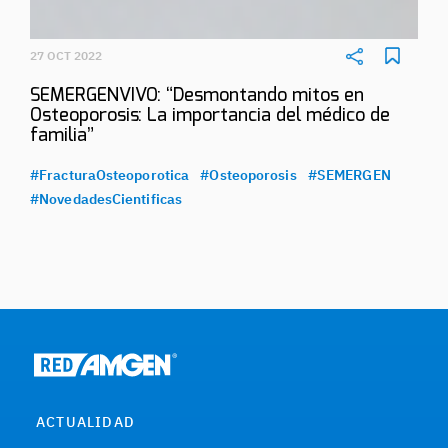
27 OCT 2022
SEMERGENVIVO: “Desmontando mitos en
Osteoporosis: La importancia del médico de
familia”
#FracturaOsteoporotica
#Osteoporosis
#SEMERGEN
#NovedadesCientificas
ACTUALIDAD