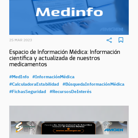
25 MAR 2023
Espacio de Información Médica: Información
científica y actualizada de nuestros
medicamentos
#MedInfo
#InformaciónMédica
#CalculadoraEstabilidad
#BúsquedaInformaciónMédica
#FichasSeguridad
#RecursosDeInterés