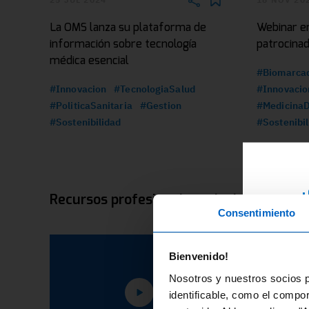
La OMS lanza su plataforma de
Webinar e
información sobre tecnología
patrocina
médica esencial
#Biomarca
#Innovacion
#TecnologiaSalud
#Innovacio
#PoliticaSanitaria
#Gestion
#MedicinaD
#Sostenibilidad
#Sostenibil
¿
Recursos profesionales relacionados
Consentimiento
RE
ex
Bienvenido!
di
Nosotros y nuestros socios p
fo
identificable, como el compo