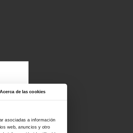
Acerca de las cookies
a
r o
na
ar asociadas a información
ios web, anuncios y otro