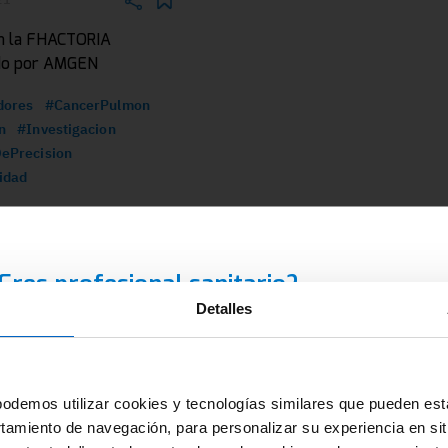
n la FHACTORIA
do por AMGEN
dores
#CancerPulmon
n
#Investigacion
ePrecision
idad
Eres profesional sanitario?
Detalles
D Amgen es una plataforma que contiene información dirigid
clusivamente al profesional sanitario facultado para prescribi
spensar medicamentos en España, con el requerimiento de u
odemos utilizar cookies y tecnologías similares que pueden est
rmación especializada para su correcta interpretación.
rtamiento de navegación, para personalizar su experiencia en sit