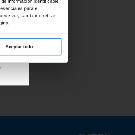
 de información identificable
 y
 esenciales para el
uede ver, cambiar o retirar
gina.
Aceptar todo