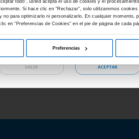
Aceptar todo", usted acepta el uso de cookies y el procesamiento
 RED Amgen ponemos a tu disposición fuentes de información
riormente. Si hace clic en "Rechazar", solo utilizaremos cookies
cursos de valor y gran utilidad relacionados con las distintas
y no para optimizarlo ni personalizarlo. En cualquier momento, p
eas terapéuticas.
lic en "Preferencias de Cookies" en el pie de página de cada pá
epta las condiciones si eres profesional sanitario en España y
seas continuar en este sitio web o pulsa “salir” para ser
dirigido al sitio web corporativo de Amgen.
Preferencias
SALIR
ACEPTAR