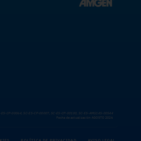
-ES-CP-00064, SC-ES-CP-00007, SC-ES-CP-00100, SC-ES-AMG145-00544
Fecha de actualización AGOSTO 2026
KIES
POLÍTICA DE PRIVACIDAD
AVISO LEGAL