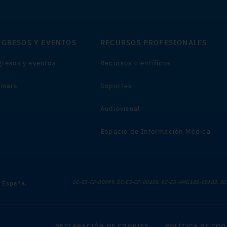
GRESOS Y EVENTOS
RECURSOS PROFESIONALES
resos y eventos
Recursos científicos
inars
Soportes
Audiovisual
Espacio de Información Médica
SC-ES-CP-00099, SC-ES-CP-00101, SC-ES-AMG145-00103, SC
e España.
DECLARACIÓN DE COOKIES
POLÍTICA DE COO