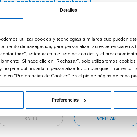
Eres profesional sanitario?
Detalles
uirá la sociedad de la
D Amgen es una plataforma que contiene información dirigid
écada sobre la profesión
clusivamente al profesional sanitario facultado para prescribi
spensar medicamentos en España, con el requerimiento de u
odemos utilizar cookies y tecnologías similares que pueden est
nMedicaContinuada
rmación especializada para su correcta interpretación.
rtamiento de navegación, para personalizar su experiencia en sit
n
#TecnologiaSalud
Aceptar todo", usted acepta el uso de cookies y el procesamiento
 RED Amgen ponemos a tu disposición fuentes de información
n
riormente. Si hace clic en "Rechazar", solo utilizaremos cookies
cursos de valor y gran utilidad relacionados con las distintas
y no para optimizarlo ni personalizarlo. En cualquier momento, p
eas terapéuticas.
lic en "Preferencias de Cookies" en el pie de página de cada pá
epta las condiciones si eres profesional sanitario en España y
seas continuar en este sitio web o pulsa “salir” para ser
dirigido al sitio web corporativo de Amgen.
Preferencias
SALIR
ACEPTAR
GRESOS Y EVENTOS
RECURSOS PROFESIONALES