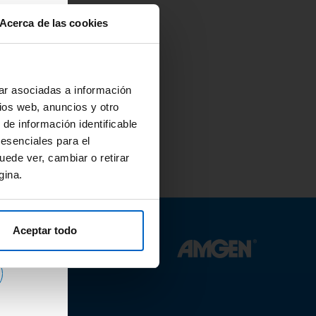
Acerca de las cookies
a
r o
na
ar asociadas a información
ios web, anuncios y otro
 de información identificable
 y
 esenciales para el
uede ver, cambiar o retirar
gina.
Aceptar todo