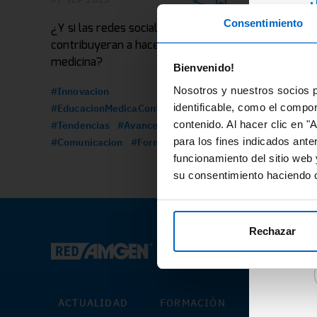
¿
Consentimiento
¿Y si las redes sociales
¿Cómo infl
RE
contribuyeran a hacer avanzar la
próxima d
ex
medicina?
médica?
Bienvenido!
di
Nosotros y nuestros socios p
#Innovacion
#Educacio
fo
identificable, como el compo
#EducacionMedicaContinuada
#Formacio
contenido. Al hacer clic en "
En
#Tendencias
#AvancesMedicos
#Innovacio
para los fines indicados ante
#Comunicacion
#Formacion
re
funcionamiento del sitio web 
ár
su consentimiento haciendo c
Ac
de
re
Rechazar
ACTUALIDAD
FORMACIÓN
CON