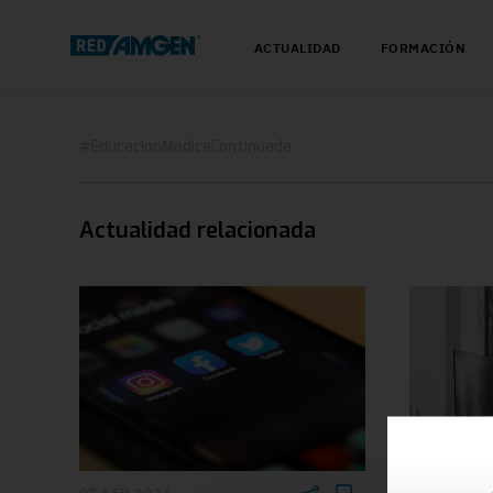
ACTUALIDAD
FORMACIÓN
#EducacionMedicaContinuada
Actualidad relacionada
07 SEP 2023
01 DIC 202