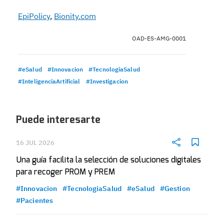
EpiPolicy
,
Bionity.com
OAD-ES-AMG-0001
#eSalud
#Innovacion
#TecnologiaSalud
#InteligenciaArtificial
#Investigacion
Puede interesarte
16 JUL 2026
Una guía facilita la selección de soluciones digitales
para recoger PROM y PREM
#Innovacion
#TecnologiaSalud
#eSalud
#Gestion
#Pacientes