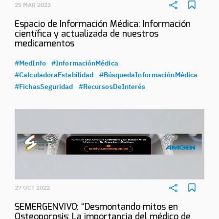
25 MAR 2023
Espacio de Información Médica: Información
científica y actualizada de nuestros
medicamentos
#MedInfo
#InformaciónMédica
#CalculadoraEstabilidad
#BúsquedaInformaciónMédica
#FichasSeguridad
#RecursosDeInterés
27 OCT 2022
SEMERGENVIVO: “Desmontando mitos en
Osteoporosis: La importancia del médico de