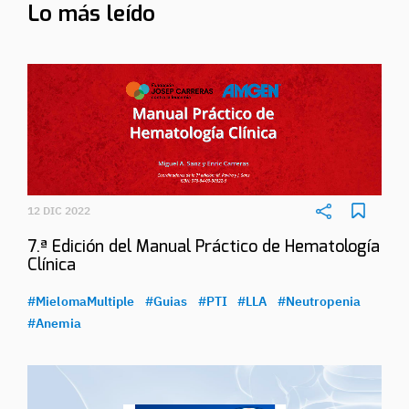
Lo más leído
12 DIC 2022
7.ª Edición del Manual Práctico de Hematología
Clínica
#MielomaMultiple
#Guias
#PTI
#LLA
#Neutropenia
#Anemia